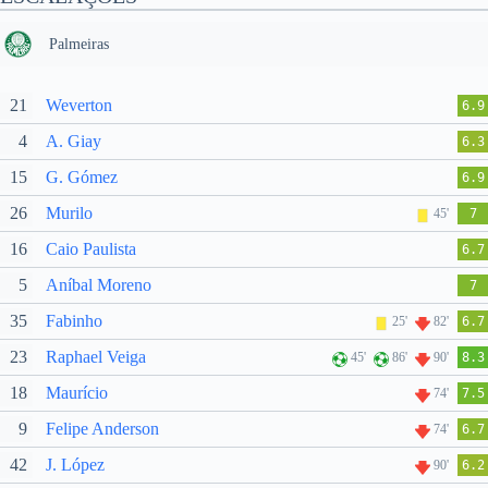
Palmeiras
21
Weverton
6.9
4
A. Giay
6.3
15
G. Gómez
6.9
26
Murilo
45'
7
16
Caio Paulista
6.7
5
Aníbal Moreno
7
35
Fabinho
25'
82'
6.7
23
Raphael Veiga
45'
86'
90'
8.3
18
Maurício
74'
7.5
9
Felipe Anderson
74'
6.7
42
J. López
90'
6.2