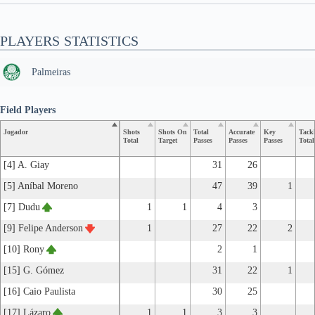
PLAYERS STATISTICS
Palmeiras
Field Players
Jogador
Shots
Shots On
Total
Accurate
Key
Tackl
Total
Target
Passes
Passes
Passes
Total
[4] A. Giay
31
26
[5] Aníbal Moreno
47
39
1
[7] Dudu
1
1
4
3
[9] Felipe Anderson
1
27
22
2
[10] Rony
2
1
[15] G. Gómez
31
22
1
[16] Caio Paulista
30
25
[17] Lázaro
1
1
3
3