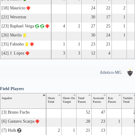
[18] Maurício
24
22
2
[21] Weverton
30
17
1
[23] Raphael Veiga
4
2
27
25
1
[26] Murilo
30
24
1
[35] Fabinho
1
1
23
21
[42] J. López
3
3
12
4
Atletico-MG
Field Players
Jogador
Shots
Shots On
Total
Accurate
Key
Tackles
Total
Target
Passes
Passes
Passes
Total
[3] Bruno Fuchs
52
47
[6] Gustavo Scarpa
28
23
1
[7] Hulk
2
1
21
13