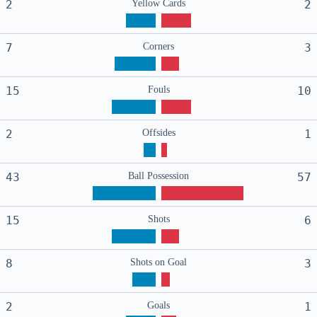
2
Yellow Cards
2
7
Corners
3
15
Fouls
10
2
Offsides
1
43
Ball Possession
57
15
Shots
6
8
Shots on Goal
3
2
Goals
1