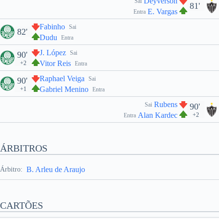
Deyverson
Sai
81'
E. Vargas
Entra
Fabinho
Sai
82'
Dudu
Entra
J. López
Sai
90'
Vitor Reis
+2
Entra
Raphael Veiga
Sai
90'
Gabriel Menino
+1
Entra
Rubens
Sai
90'
Alan Kardec
+2
Entra
ÁRBITROS
B. Arleu de Araujo
Árbitro:
CARTÕES