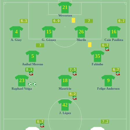
21
Weverton
6.3
6.9
7
6.7
4
15
26
16
A. Giay
G. Gómez
Murilo
Caio Paulista
7
6.7
5
35
Aníbal Moreno
Fabinho
8.3
7.5
6.7
23
18
9
Raphael Veiga
Maurício
Felipe Anderson
6.2
42
J. López
6.7
7.2