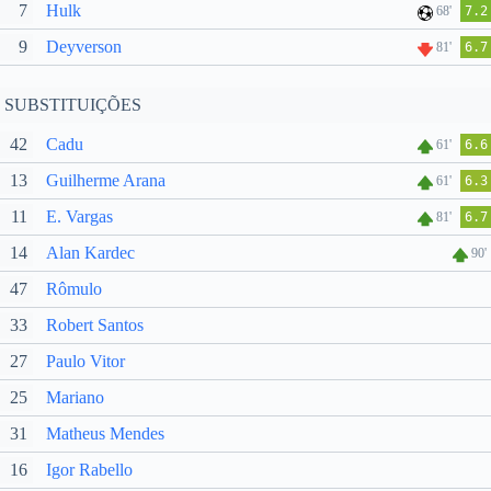
7
Hulk
68'
7.2
9
Deyverson
81'
6.7
SUBSTITUIÇÕES
42
Cadu
61'
6.6
13
Guilherme Arana
61'
6.3
11
E. Vargas
81'
6.7
14
Alan Kardec
90'
47
Rômulo
33
Robert Santos
27
Paulo Vitor
25
Mariano
31
Matheus Mendes
16
Igor Rabello