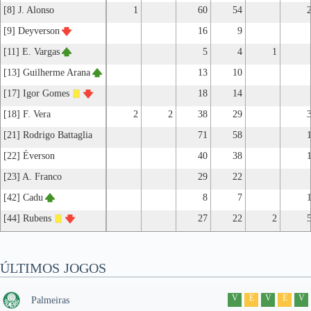
[8] J. Alonso
1
60
54
[9] Deyverson
16
9
[11] E. Vargas
5
4
1
[13] Guilherme Arana
13
10
[17] Igor Gomes
18
14
[18] F. Vera
2
2
38
29
[21] Rodrigo Battaglia
71
58
[22] Éverson
40
38
[23] A. Franco
29
22
[42] Cadu
8
7
[44] Rubens
27
22
2
ÚLTIMOS JOGOS
V
E
V
E
V
Palmeiras