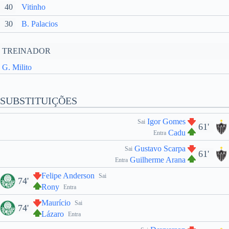
40
Vitinho
30
B. Palacios
TREINADOR
G. Milito
SUBSTITUIÇÕES
Igor Gomes
Sai
61'
Cadu
Entra
Gustavo Scarpa
Sai
61'
Guilherme Arana
Entra
Felipe Anderson
Sai
74'
Rony
Entra
Maurício
Sai
74'
Lázaro
Entra