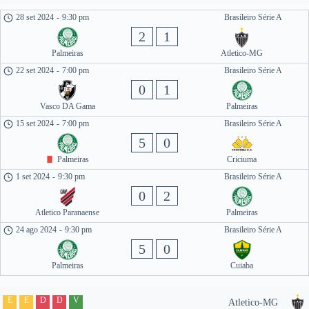
28 set 2024
-
9:30 pm
Brasileiro Série A
2
1
Palmeiras
Atletico-MG
22 set 2024
-
7:00 pm
Brasileiro Série A
0
1
Vasco DA Gama
Palmeiras
15 set 2024
-
7:00 pm
Brasileiro Série A
5
0
Palmeiras
Criciuma
1 set 2024
-
9:30 pm
Brasileiro Série A
0
2
Atletico Paranaense
Palmeiras
24 ago 2024
-
9:30 pm
Brasileiro Série A
5
0
Palmeiras
Cuiaba
E
E
D
D
V
Atletico-MG