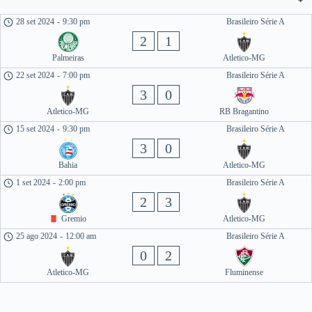
28 set 2024
-
9:30 pm
Brasileiro Série A
2
1
Palmeiras
Atletico-MG
22 set 2024
-
7:00 pm
Brasileiro Série A
3
0
Atletico-MG
RB Bragantino
15 set 2024
-
9:30 pm
Brasileiro Série A
3
0
Bahia
Atletico-MG
1 set 2024
-
2:00 pm
Brasileiro Série A
2
3
Gremio
Atletico-MG
25 ago 2024
-
12:00 am
Brasileiro Série A
0
2
Atletico-MG
Fluminense