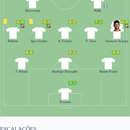
9
7
Deyverson
Hulk
6.9
6.3
6.3
7.2
6.9
44
17
23
18
6
Rubens
Igor Gomes
A. Franco
F. Vera
Gustavo Scarpa
6.6
6.5
6.6
8
21
3
J. Alonso
Rodrigo Battaglia
Bruno Fuchs
8.5
22
Éverson
ESCALAÇÕES