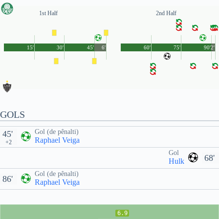
1st Half
2nd Half
15'
30'
45'
6'
60'
75'
90'
2'
GOLS
Gol (de pênalti)
45'
Raphael Veiga
+2
Gol
68'
Hulk
Gol (de pênalti)
86'
Raphael Veiga
6.9