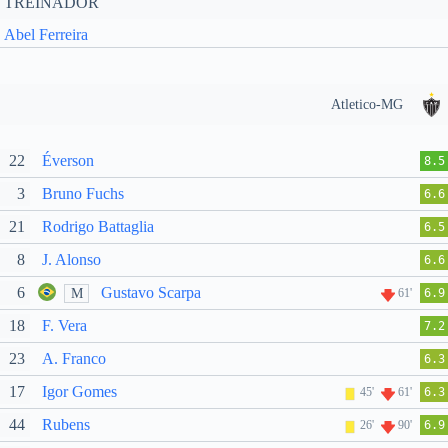
TREINADOR
Abel Ferreira
Atletico-MG
22
Éverson
8.5
3
Bruno Fuchs
6.6
21
Rodrigo Battaglia
6.5
8
J. Alonso
6.6
6
Gustavo Scarpa
M
61'
6.9
18
F. Vera
7.2
23
A. Franco
6.3
17
Igor Gomes
45'
61'
6.3
44
Rubens
26'
90'
6.9