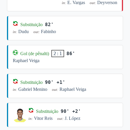
E. Vargas
Deyverson
in:
out:
82'
Substituição
Dudu
Fabinho
in:
out:
86'
2:1
Gol (de pênalti)
Raphael Veiga
90' +1'
Substituição
Gabriel Menino
Raphael Veiga
in:
out:
90' +2'
Substituição
Vitor Reis
J. López
in:
out: