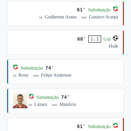
61'
Substituição
Guilherme Arana
Gustavo Scarpa
in:
out:
68'
1:1
Gol
Hulk
74'
Substituição
Rony
Felipe Anderson
in:
out:
74'
Substituição
Lázaro
Maurício
in:
out:
81'
Substituição