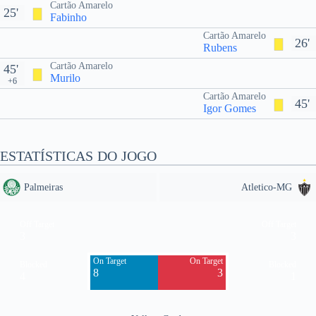
Cartão Amarelo
25'
Fabinho
Cartão Amarelo
26'
Rubens
Cartão Amarelo
45'
Murilo
+6
Cartão Amarelo
45'
Igor Gomes
ESTATÍSTICAS DO JOGO
Palmeiras
Atletico-MG
Off Target
Off Target
3
3
On Target
On Target
Blocked
Blocked
8
3
4
1