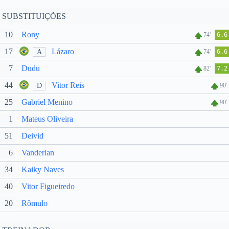
SUBSTITUIÇÕES
10
Rony
74'
6.6
17
Lázaro
A
74'
6.6
7
Dudu
82'
7.2
44
Vitor Reis
D
90'
25
Gabriel Menino
90'
1
Mateus Oliveira
51
Deivid
6
Vanderlan
34
Kaiky Naves
40
Vitor Figueiredo
20
Rômulo