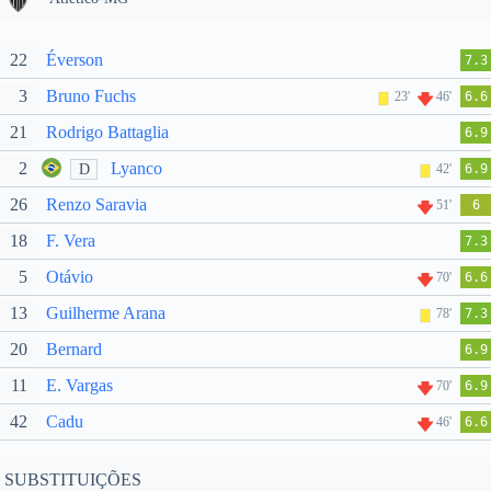
22
Éverson
7.3
3
Bruno Fuchs
23'
46'
6.6
21
Rodrigo Battaglia
6.9
2
Lyanco
D
42'
6.9
26
Renzo Saravia
51'
6
18
F. Vera
7.3
5
Otávio
70'
6.6
13
Guilherme Arana
78'
7.3
20
Bernard
6.9
11
E. Vargas
70'
6.9
42
Cadu
46'
6.6
SUBSTITUIÇÕES