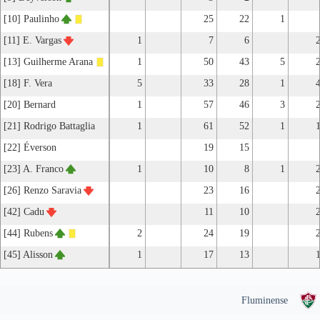
[10] Paulinho
25
22
1
[11] E. Vargas
1
7
6
[13] Guilherme Arana
1
50
43
5
[18] F. Vera
5
33
28
1
[20] Bernard
1
57
46
3
[21] Rodrigo Battaglia
1
61
52
1
[22] Éverson
19
15
[23] A. Franco
1
10
8
1
[26] Renzo Saravia
23
16
[42] Cadu
11
10
[44] Rubens
2
24
19
[45] Alisson
1
17
13
Fluminense