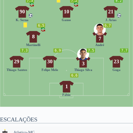
7.3
7.2
8.2
90
10
21
K. Serna
Ganso
J. Arias
6.5
6.7
8
7
Martinelli
André
7.3
6.9
7.5
7.7
29
30
23
3
Thiago Santos
Felipe Melo
Thiago Silva
Guga
6.6
1
Fábio
ESCALAÇÕES
Atletico-MG