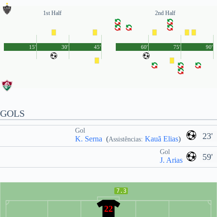
1st Half
2nd Half
15'
30'
45'
60'
75'
90'
GOLS
Gol
23'
K. Serna
(
Kauã Elias
)
Assistências:
Gol
59'
J. Arias
7.3
22