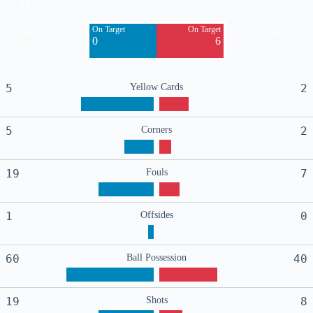
14
2
On Target
On Target
Blocked
Blocked
0
6
5
1
5
Yellow Cards
2
5
Corners
2
19
Fouls
7
1
Offsides
0
60
Ball Possession
40
19
Shots
8