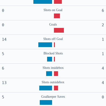
0
Shots on Goal
6
0
Goals
2
14
Shots off Goal
1
5
Blocked Shots
1
6
Shots insidebox
4
13
Shots outsidebox
4
5
Goalkeeper Saves
0