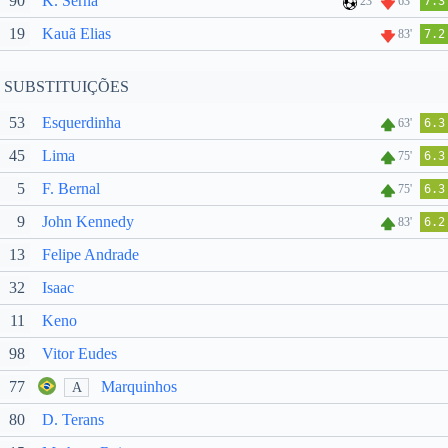
90
K. Serna
23'
63'
7.3
19
Kauã Elias
83'
7.2
SUBSTITUIÇÕES
53
Esquerdinha
63'
6.3
45
Lima
75'
6.3
5
F. Bernal
75'
6.3
9
John Kennedy
83'
6.2
13
Felipe Andrade
32
Isaac
11
Keno
98
Vitor Eudes
77
Marquinhos
A
80
D. Terans