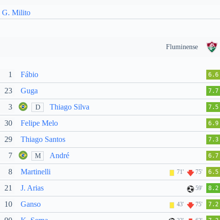
G. Milito
Fluminense
1
Fábio
6.6
23
Guga
7.7
3
Thiago Silva
D
7.5
30
Felipe Melo
6.9
29
Thiago Santos
7.3
7
André
M
6.7
8
Martinelli
71'
75'
6.5
21
J. Arias
59'
8.2
10
Ganso
43'
75'
7.2