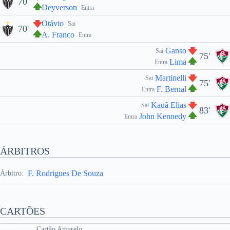
70'
Deyverson
Entra
Otávio
Sai
70'
A. Franco
Entra
Ganso
Sai
75'
Lima
Entra
Martinelli
Sai
75'
F. Bernal
Entra
Kauã Elias
Sai
83'
John Kennedy
Entra
ÁRBITROS
F. Rodrigues De Souza
Árbitro:
CARTÕES
Cartão Amarelo