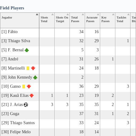
Field Players
Jogador
Shots
Shots On
Total
Accurate
Key
Tackles
Tac
Total
Target
Passes
Passes
Passes
Total
Bl
[1] Fábio
34
16
[3] Thiago Silva
32
29
1
[5] F. Bernal
5
3
[7] André
31
26
1
[8] Martinelli
24
18
[9] John Kennedy
2
[10] Ganso
36
29
3
[19] Kauã Elias
1
1
23
19
2
[21] J. Arias
3
3
35
35
2
1
[23] Guga
37
31
1
2
[29] Thiago Santos
33
24
3
[30] Felipe Melo
18
14