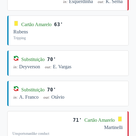
Esquerdinha
K. Serna
in:
out:
63'
Cartão Amarelo
Rubens
Tripping
70'
Substituição
Deyverson
E. Vargas
in:
out:
70'
Substituição
A. Franco
Otávio
in:
out:
71'
Cartão Amarelo
Martinelli
Unsportsmanlike conduct