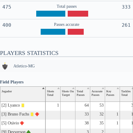
475
Total passes
333
400
Passes accurate
261
PLAYERS STATISTICS
Atletico-MG
Field Players
Jogador
Shots
Shots On
Total
Accurate
Key
Tackles
Total
Target
Passes
Passes
Passes
Total
[2] Lyanco
1
64
53
[3] Bruno Fuchs
33
32
1
[5] Otávio
38
35
1
[9] Deyverson
3
2