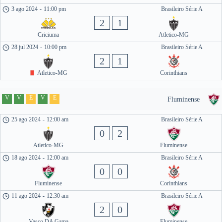
3 ago 2024
-
11:00 pm
Brasileiro Série A
2
1
Criciuma
Atletico-MG
28 jul 2024
-
10:00 pm
Brasileiro Série A
2
1
Atletico-MG
Corinthians
V
V
E
V
E
Fluminense
25 ago 2024
-
12:00 am
Brasileiro Série A
0
2
Atletico-MG
Fluminense
18 ago 2024
-
12:00 am
Brasileiro Série A
0
0
Fluminense
Corinthians
11 ago 2024
-
12:30 am
Brasileiro Série A
2
0
Vasco DA Gama
Fluminense