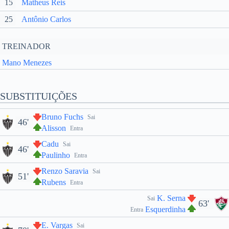
15
Matheus Reis
25
Antônio Carlos
TREINADOR
Mano Menezes
SUBSTITUIÇÕES
Bruno Fuchs
Sai
46'
Alisson
Entra
Cadu
Sai
46'
Paulinho
Entra
Renzo Saravia
Sai
51'
Rubens
Entra
K. Serna
Sai
63'
Esquerdinha
Entra
E. Vargas
Sai