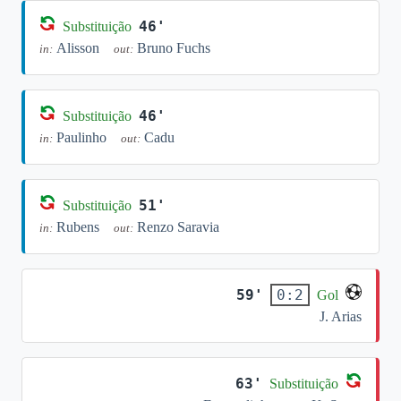
46'
Substituição
Alisson
Bruno Fuchs
in:
out:
46'
Substituição
Paulinho
Cadu
in:
out:
51'
Substituição
Rubens
Renzo Saravia
in:
out:
59'
0:2
Gol
J. Arias
63'
Substituição