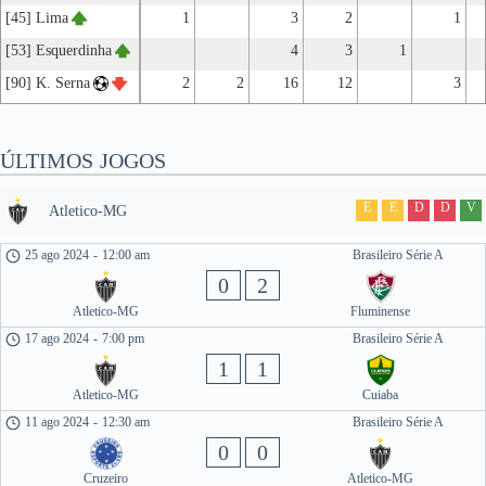
[45] Lima
1
3
2
1
[53] Esquerdinha
4
3
1
[90] K. Serna
2
2
16
12
3
ÚLTIMOS JOGOS
E
E
D
D
V
Atletico-MG
25 ago 2024
-
12:00 am
Brasileiro Série A
0
2
Atletico-MG
Fluminense
17 ago 2024
-
7:00 pm
Brasileiro Série A
1
1
Atletico-MG
Cuiaba
11 ago 2024
-
12:30 am
Brasileiro Série A
0
0
Cruzeiro
Atletico-MG