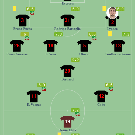
Éverson
6.6
6.9
6.9
3
21
2
Bruno Fuchs
Rodrigo Battaglia
Lyanco
6
7.3
6.6
7.3
26
18
5
13
Renzo Saravia
F. Vera
Otávio
Guilherme Arana
6.9
20
Bernard
6.9
6.6
11
42
E. Vargas
Cadu
7.2
19
Kauã Elias