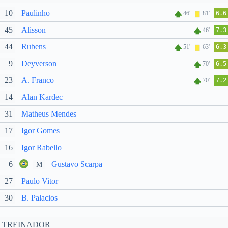
10
Paulinho
46'
81'
6.6
45
Alisson
46'
7.3
44
Rubens
51'
63'
6.3
9
Deyverson
70'
6.5
23
A. Franco
70'
7.2
14
Alan Kardec
31
Matheus Mendes
17
Igor Gomes
16
Igor Rabello
6
Gustavo Scarpa
M
27
Paulo Vitor
30
B. Palacios
TREINADOR