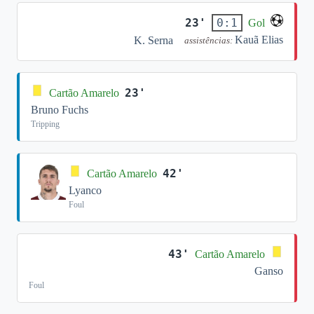
23'
0:1
Gol
Kauã Elias
K. Serna
assistências:
23'
Cartão Amarelo
Bruno Fuchs
Tripping
42'
Cartão Amarelo
Lyanco
Foul
43'
Cartão Amarelo
Ganso
Foul