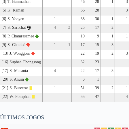
[3] T. Bunmathan
46
28
1
3
[5] K. Kaman
36
28
3
[6] S. Yooyen
1
38
30
1
1
[7] S. Sarachat
4
3
25
17
2
[8] P. Chamrasamee
10
9
1
1
[9] S. Chaided
1
1
17
15
3
[13] J. Wonggorn
22
19
2
3
[16] Suphan Thongsong
32
23
[17] S. Mueanta
4
22
17
3
[20] S. Anuin
3
1
[21] S. Bureerat
1
51
39
2
1
[22] W. Pomphan
55
47
4
ÚLTIMOS JOGOS