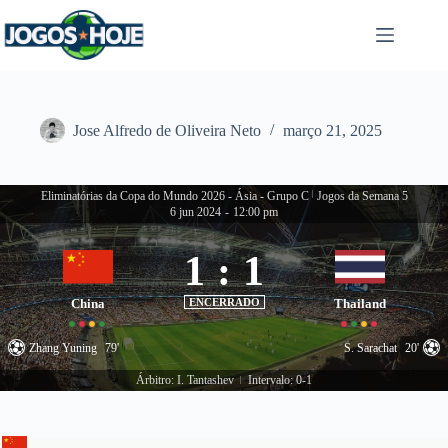
Pular
para
o
conteúdo
Jose Alfredo de Oliveira Neto
março 21, 2025
Eliminatórias da Copa do Mundo 2026 - Ásia - Grupo C
|
Jogos da Semana 5
6 jun 2024
-
12:00 pm
1
:
1
China
ENCERRADO
Thailand
Zhang Yuning
79'
S. Sarachat
20'
Árbitro: I. Tantashev
Intervalo: 0-1
|