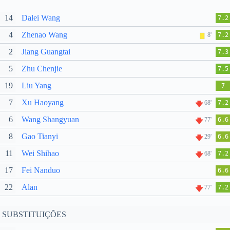
14
Dalei Wang
7.2
4
Zhenao Wang
8'
7.2
2
Jiang Guangtai
7.3
5
Zhu Chenjie
7.5
19
Liu Yang
7
7
Xu Haoyang
68'
7.2
6
Wang Shangyuan
77'
6.6
8
Gao Tianyi
29'
6.6
11
Wei Shihao
68'
7.2
17
Fei Nanduo
6.6
22
Alan
77'
7.2
SUBSTITUIÇÕES