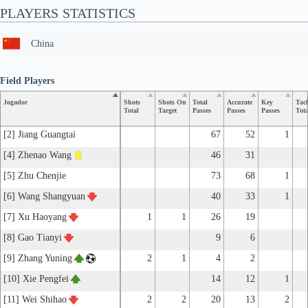
PLAYERS STATISTICS
China
Field Players
Jogador
Shots
Shots On
Total
Accurate
Key
Tac
Total
Target
Passes
Passes
Passes
Tota
[2] Jiang Guangtai
67
52
1
[4] Zhenao Wang
46
31
[5] Zhu Chenjie
73
68
1
[6] Wang Shangyuan
40
33
1
[7] Xu Haoyang
1
1
26
19
[8] Gao Tianyi
9
6
[9] Zhang Yuning
2
1
4
2
[10] Xie Pengfei
14
12
1
[11] Wei Shihao
2
2
20
13
2