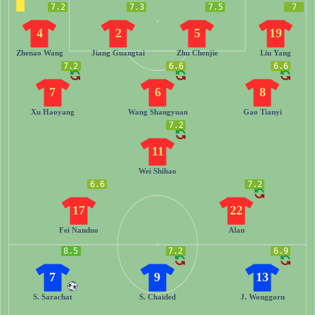
7.2
7.3
7.5
7
4
2
5
19
Zhenao Wang
Jiang Guangtai
Zhu Chenjie
Liu Yang
7.2
6.6
6.6
7
6
8
Xu Haoyang
Wang Shangyuan
Gao Tianyi
7.2
11
Wei Shihao
6.6
7.2
17
22
Fei Nanduo
Alan
8.5
7.2
6.9
7
9
13
S. Sarachat
S. Chaided
J. Wonggorn