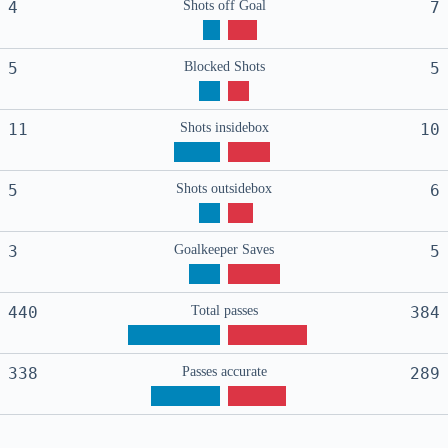
4
Shots off Goal
7
5
Blocked Shots
5
11
Shots insidebox
10
5
Shots outsidebox
6
3
Goalkeeper Saves
5
440
Total passes
384
338
Passes accurate
289