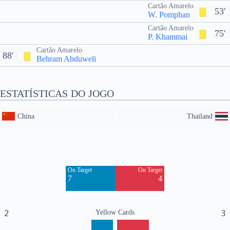
Cartão Amarelo
53'
W. Pomphan
Cartão Amarelo
75'
P. Khammai
Cartão Amarelo
88'
Behram Abduweli
ESTATÍSTICAS DO JOGO
China
Thailand
Off Target
Off Target
4
12
On Target
On Target
Blocked
Blocked
7
4
5
5
2
Yellow Cards
3