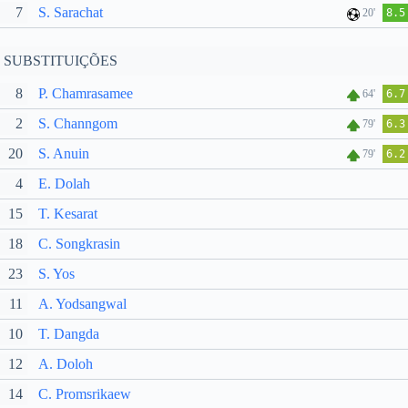
7
S. Sarachat
20'
8.5
SUBSTITUIÇÕES
8
P. Chamrasamee
64'
6.7
2
S. Channgom
79'
6.3
20
S. Anuin
79'
6.2
4
E. Dolah
15
T. Kesarat
18
C. Songkrasin
23
S. Yos
11
A. Yodsangwal
10
T. Dangda
12
A. Doloh
14
C. Promsrikaew