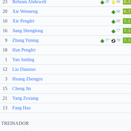
23
Behram Abduweli
29'
88'
6.3
20
Xie Wenneng
68'
6.7
10
Xie Pengfei
68'
7.2
16
Jiang Shenglong
77'
7.3
9
Zhang Yuning
77'
79'
7.3
18
Han Pengfei
1
Yan Junling
12
Liu Dianzuo
3
Huang Zhengyu
15
Cheng Jin
21
Yang Zexiang
13
Fang Hao
TREINADOR