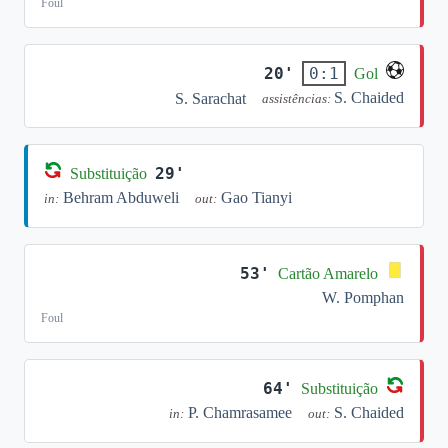
Foul
20'
0:1
Gol
S. Chaided
S. Sarachat
assistências:
29'
Substituição
Behram Abduweli
Gao Tianyi
in:
out:
53'
Cartão Amarelo
W. Pomphan
Foul
64'
Substituição
P. Chamrasamee
S. Chaided
in:
out: