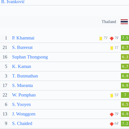
B. Ivanković
Thailand
1
P. Khammai
75'
79'
7.5
21
S. Bureerat
11'
6.7
16
Suphan Thongsong
6.3
5
K. Kaman
6.7
3
T. Bunmathan
6.9
17
S. Mueanta
6.9
22
W. Pomphan
53'
7
6
S. Yooyen
6.5
13
J. Wonggorn
79'
6.9
9
S. Chaided
64'
7.2