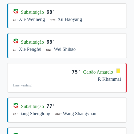
68'
Substituição
Xie Wenneng
Xu Haoyang
in:
out:
68'
Substituição
Xie Pengfei
Wei Shihao
in:
out:
75'
Cartão Amarelo
P. Khammai
Time wasting
77'
Substituição
Jiang Shenglong
Wang Shangyuan
in:
out: