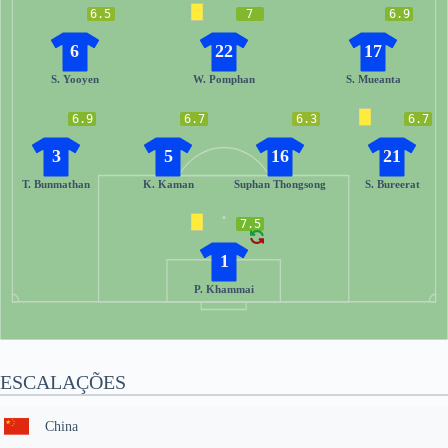
6.5
7
6.9
6
22
17
S. Yooyen
W. Pomphan
S. Mueanta
6.9
6.7
6.3
6.7
3
5
16
21
T. Bunmathan
K. Kaman
Suphan Thongsong
S. Bureerat
7.5
1
P. Khammai
ESCALAÇÕES
China