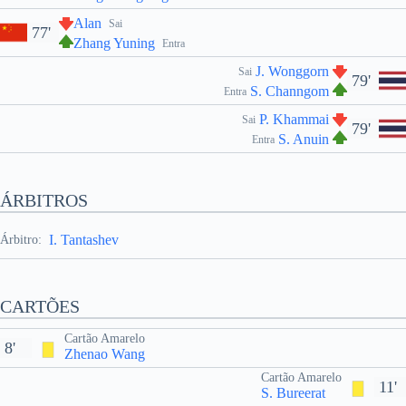
Alan
Sai
77'
Zhang Yuning
Entra
J. Wonggorn
Sai
79'
S. Channgom
Entra
P. Khammai
Sai
79'
S. Anuin
Entra
ÁRBITROS
I. Tantashev
Árbitro:
CARTÕES
Cartão Amarelo
8'
Zhenao Wang
Cartão Amarelo
11'
S. Bureerat