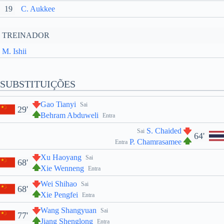
19
C. Aukkee
TREINADOR
M. Ishii
SUBSTITUIÇÕES
Gao Tianyi
Sai
29'
Behram Abduweli
Entra
S. Chaided
Sai
64'
P. Chamrasamee
Entra
Xu Haoyang
Sai
68'
Xie Wenneng
Entra
Wei Shihao
Sai
68'
Xie Pengfei
Entra
Wang Shangyuan
Sai
77'
Jiang Shenglong
Entra