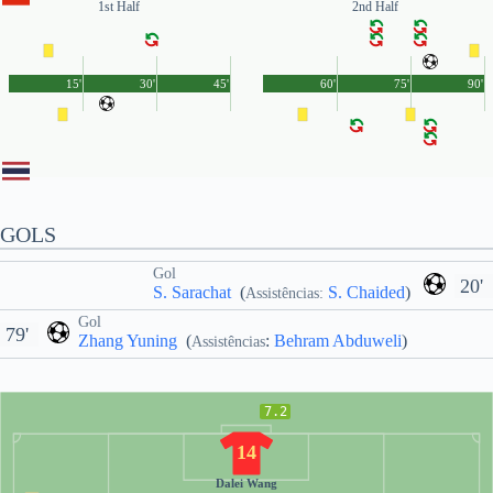
1st Half
2nd Half
15'
30'
45'
60'
75'
90'
GOLS
Gol
20'
S. Sarachat
(
S. Chaided
)
Assistências:
Gol
79'
Zhang Yuning
(
:
Behram Abduweli
)
Assistências
7.2
14
Dalei Wang