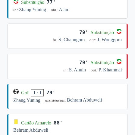
77'
Substituição
Zhang Yuning
Alan
in:
out:
79'
Substituição
S. Channgom
J. Wonggorn
in:
out:
79'
Substituição
S. Anuin
P. Khammai
in:
out:
79'
1:1
Gol
Behram Abduweli
Zhang Yuning
assistências:
88'
Cartão Amarelo
Behram Abduweli