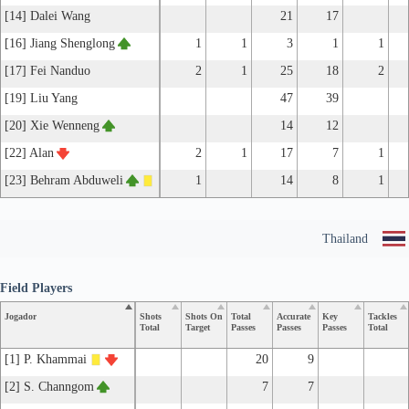
[14] Dalei Wang
21
17
[16] Jiang Shenglong
1
1
3
1
1
[17] Fei Nanduo
2
1
25
18
2
[19] Liu Yang
47
39
[20] Xie Wenneng
14
12
[22] Alan
2
1
17
7
1
[23] Behram Abduweli
1
14
8
1
Thailand
Field Players
Jogador
Shots
Shots On
Total
Accurate
Key
Tackles
Total
Target
Passes
Passes
Passes
Total
[1] P. Khammai
20
9
[2] S. Channgom
7
7