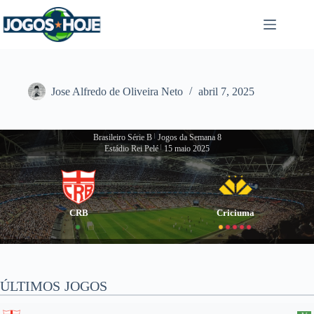
Pular
para
o
conteúdo
Jose Alfredo de Oliveira Neto
abril 7, 2025
Brasileiro Série B
|
Jogos da Semana 8
Estádio Rei Pelé
|
15 maio 2025
CRB
Criciuma
ÚLTIMOS JOGOS