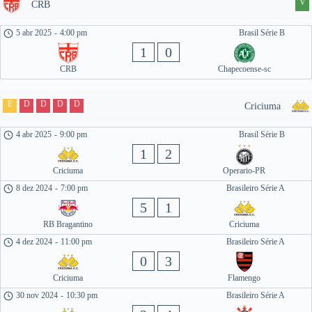
V
CRB
5 abr 2025
-
4:00 pm
Brasil Série B
1
0
CRB
Chapecoense-sc
E
D
D
D
D
Criciuma
4 abr 2025
-
9:00 pm
Brasil Série B
1
2
Criciuma
Operario-PR
8 dez 2024
-
7:00 pm
Brasileiro Série A
5
1
RB Bragantino
Criciuma
4 dez 2024
-
11:00 pm
Brasileiro Série A
0
3
Criciuma
Flamengo
30 nov 2024
-
10:30 pm
Brasileiro Série A