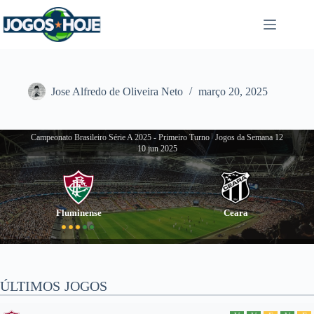
Pular
para
o
conteúdo
Jose Alfredo de Oliveira Neto
março 20, 2025
Campeonato Brasileiro Série A 2025 - Primeiro Turno
|
Jogos da Semana 12
10 jun 2025
Fluminense
Ceara
ÚLTIMOS JOGOS