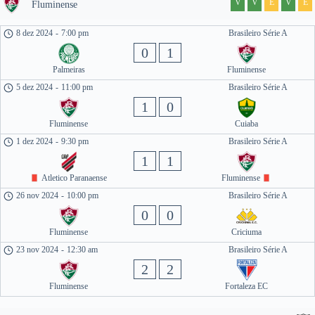
V
V
E
V
E
Fluminense
8 dez 2024
-
7:00 pm
Brasileiro Série A
0
1
Palmeiras
Fluminense
5 dez 2024
-
11:00 pm
Brasileiro Série A
1
0
Fluminense
Cuiaba
1 dez 2024
-
9:30 pm
Brasileiro Série A
1
1
Atletico Paranaense
Fluminense
26 nov 2024
-
10:00 pm
Brasileiro Série A
0
0
Fluminense
Criciuma
23 nov 2024
-
12:30 am
Brasileiro Série A
2
2
Fluminense
Fortaleza EC