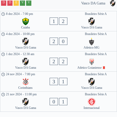
D
D
E
V
V
Vasco DA Gama
8 dez 2024
-
7:00 pm
Brasileiro Série A
1
2
Cuiaba
Vasco DA Gama
4 dez 2024
-
10:00 pm
Brasileiro Série A
2
0
Vasco DA Gama
Atletico-MG
1 dez 2024
-
12:30 am
Brasileiro Série A
2
2
Vasco DA Gama
Atletico Goianiense
24 nov 2024
-
7:00 pm
Brasileiro Série A
3
1
Corinthians
Vasco DA Gama
21 nov 2024
-
11:00 pm
Brasileiro Série A
0
1
Vasco DA Gama
Internacional