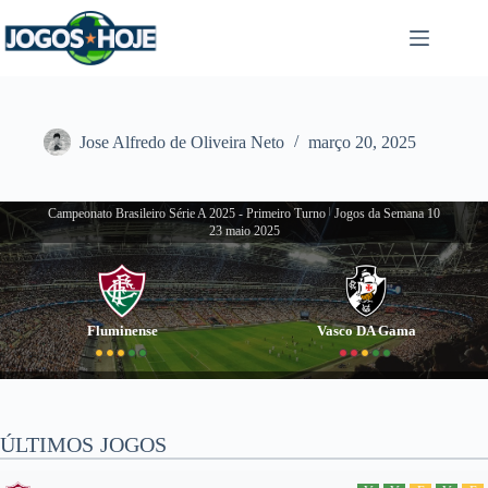
Pular
para
o
conteúdo
Jose Alfredo de Oliveira Neto
março 20, 2025
Campeonato Brasileiro Série A 2025 - Primeiro Turno
|
Jogos da Semana 10
23 maio 2025
Fluminense
Vasco DA Gama
ÚLTIMOS JOGOS