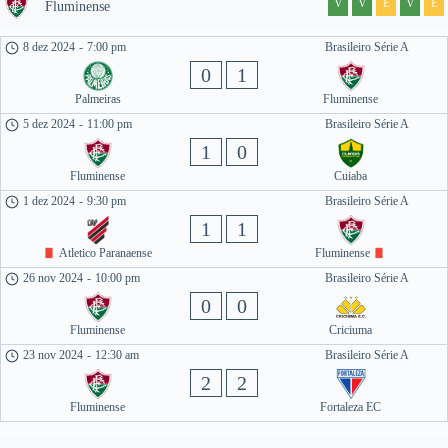
V
V
E
V
E
Fluminense
8 dez 2024
-
7:00 pm
Brasileiro Série A
0
1
Palmeiras
Fluminense
5 dez 2024
-
11:00 pm
Brasileiro Série A
1
0
Fluminense
Cuiaba
1 dez 2024
-
9:30 pm
Brasileiro Série A
1
1
Atletico Paranaense
Fluminense
26 nov 2024
-
10:00 pm
Brasileiro Série A
0
0
Fluminense
Criciuma
23 nov 2024
-
12:30 am
Brasileiro Série A
2
2
Fluminense
Fortaleza EC