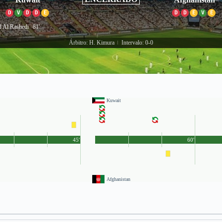
D
V
D
D
E
D
D
E
V
E
d Al Rashedi
81'
Árbitro: H. Kimura
Intervalo: 0-0
|
Kuwait
45'
60'
Afghanistan