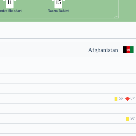
11
15
aufee Skandari
Naeem Rahimi
Afghanistan
56'
67'
90'