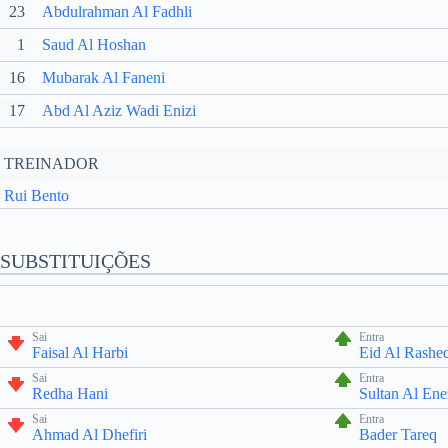
23
Abdulrahman Al Fadhli
1
Saud Al Hoshan
16
Mubarak Al Faneni
17
Abd Al Aziz Wadi Enizi
TREINADOR
Rui Bento
SUBSTITUIÇÕES
Sai
Entra
Faisal Al Harbi
Eid Al Rashe
Sai
Entra
Redha Hani
Sultan Al Ene
Sai
Entra
Ahmad Al Dhefiri
Bader Tareq