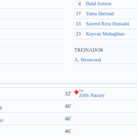
4
Balal Arezou
17
Yama Sherzad
13
Sayeed Reza Hussaini
23
Keyvan Mottaghian
TREINADOR
A. Westwood
Sai
32'
Zelfy Nazary
46'
di
46'
zi
46'