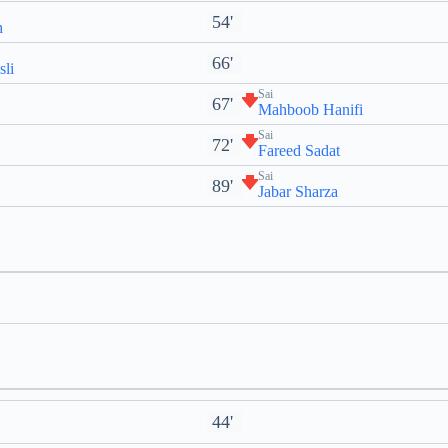
54'
h
66'
sli
Sai
67'
Mahboob Hanifi
Sai
72'
Fareed Sadat
Sai
89'
Jabar Sharza
44'