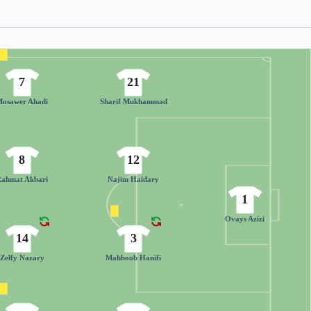
7
21
Mosawer Ahadi
Sharif Mukhammad
8
12
Rahmat Akbari
Najim Haidary
1
Ovays Azizi
14
3
Zelfy Nazary
Mahboob Hanifi