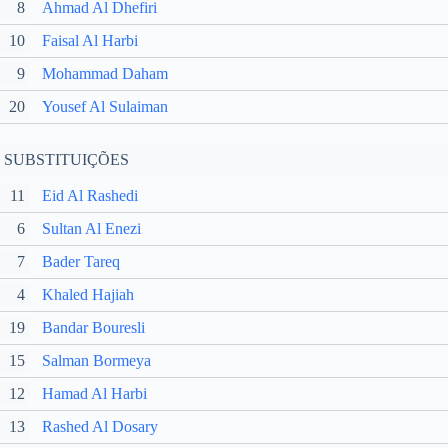
8
Ahmad Al Dhefiri
10
Faisal Al Harbi
9
Mohammad Daham
20
Yousef Al Sulaiman
SUBSTITUIÇÕES
11
Eid Al Rashedi
6
Sultan Al Enezi
7
Bader Tareq
4
Khaled Hajiah
19
Bandar Bouresli
15
Salman Bormeya
12
Hamad Al Harbi
13
Rashed Al Dosary