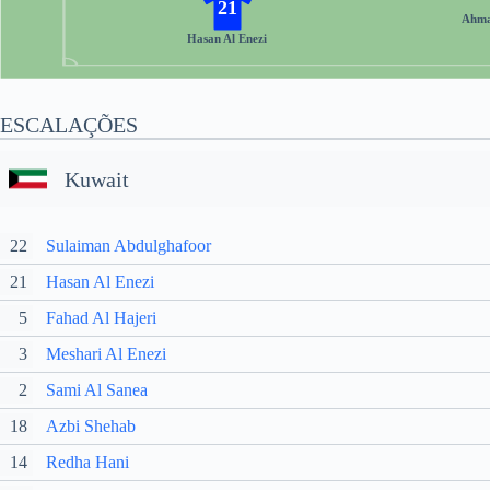
21
Ahma
Hasan Al Enezi
ESCALAÇÕES
Kuwait
22
Sulaiman Abdulghafoor
21
Hasan Al Enezi
5
Fahad Al Hajeri
3
Meshari Al Enezi
2
Sami Al Sanea
18
Azbi Shehab
14
Redha Hani