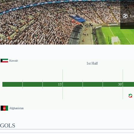
Ei
Kuwait
1st Half
15'
30'
Afghanistan
GOLS