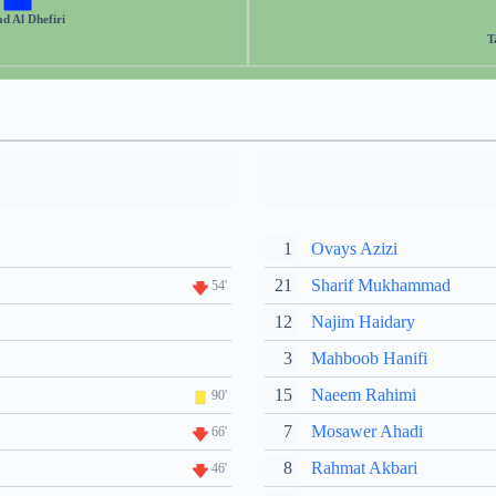
d Al Dhefiri
T
1
Ovays Azizi
21
Sharif Mukhammad
54'
12
Najim Haidary
3
Mahboob Hanifi
15
Naeem Rahimi
90'
7
Mosawer Ahadi
66'
8
Rahmat Akbari
46'