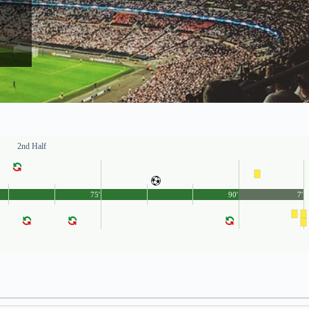
2nd Half
75'
90'
7'