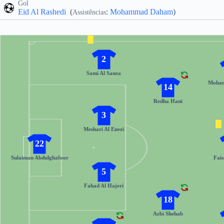
Gol
Eid Al Rashedi
(
:
Mohammad Daham
)
Assistências
2
Sami Al Sanea
Moha
14
Redha Hani
3
Meshari Al Enezi
22
Sulaiman Abdulghafoor
Fais
5
Fahad Al Hajeri
18
Azbi Shehab