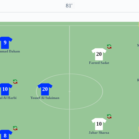
81'
9
mmad Daham
20
Fareed Sadat
10
20
al Al Harbi
Yousef Al Sulaiman
10
Jabar Sharza
8