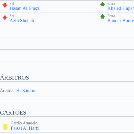
Sai
Entra
Hasan Al Enezi
Khaled Hajia
Sai
Entra
Azbi Shehab
Bandar Boure
ÁRBITROS
H. Kimura
Árbitro:
CARTÕES
Cartão Amarelo
Faisal Al Harbi