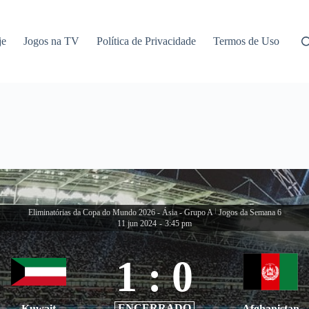
je
Jogos na TV
Política de Privacidade
Termos de Uso
Eliminatórias da Copa do Mundo 2026 - Ásia - Grupo A
|
Jogos da Semana 6
11 jun 2024
-
3:45 pm
1
:
0
ENCERRADO
Kuwait
Afghanistan