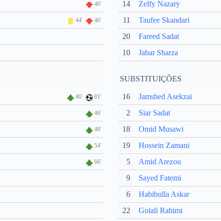
14
Zelfy Nazary
46'
11
Taufee Skandari
44'
46'
20
Fareed Sadat
10
Jabar Sharza
SUBSTITUIÇÕES
16
Jamshed Asekzai
46'
81'
2
Siar Sadat
46'
18
Omid Musawi
46'
19
Hossein Zamani
54'
5
Amid Arezou
66'
9
Sayed Fatemi
6
Habibulla Askar
22
Golali Rahimi