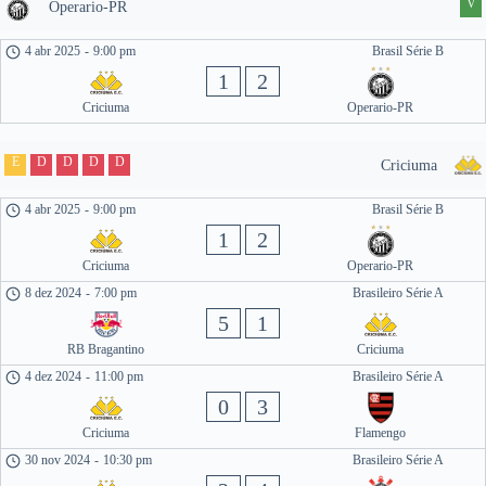
V
Operario-PR
4 abr 2025
-
9:00 pm
Brasil Série B
1
2
Criciuma
Operario-PR
E
D
D
D
D
Criciuma
4 abr 2025
-
9:00 pm
Brasil Série B
1
2
Criciuma
Operario-PR
8 dez 2024
-
7:00 pm
Brasileiro Série A
5
1
RB Bragantino
Criciuma
4 dez 2024
-
11:00 pm
Brasileiro Série A
0
3
Criciuma
Flamengo
30 nov 2024
-
10:30 pm
Brasileiro Série A