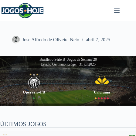
Pular
para
o
conteúdo
Jose Alfredo de Oliveira Neto
abril 7, 2025
Brasileiro Série B
|
Jogos da Semana 20
Estádio Germano Krüger
|
31 jul 2025
Operario-PR
Criciuma
ÚLTIMOS JOGOS