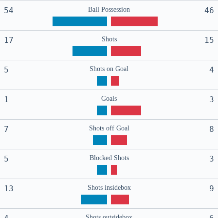
54
Ball Possession
46
17
Shots
15
5
Shots on Goal
4
1
Goals
3
7
Shots off Goal
8
5
Blocked Shots
3
13
Shots insidebox
9
Shots outsidebox