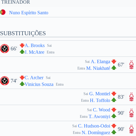
TREINADOR
Nuno Espírito Santo
SUBSTITUIÇÕES
A. Brooks
Sai
66'
J. McAtee
Entra
A. Elanga
Sai
67'
M. Niakhaté
Entra
C. Archer
Sai
74'
Vinicius Souza
Entra
G. Montiel
Sai
83'
H. Toffolo
Entra
C. Wood
Sai
90'
T. Awoniyi
Entra
C. Hudson-Odoi
Sai
90'
N. Domínguez
Entra