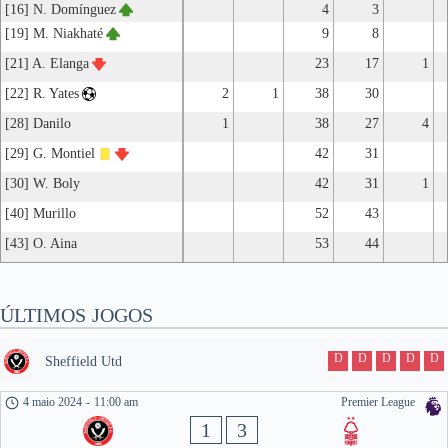
[16] N. Domínguez
4
3
[19] M. Niakhaté
9
8
[21] A. Elanga
23
17
1
[22] R. Yates
2
1
38
30
[28] Danilo
1
38
27
4
[29] G. Montiel
42
31
[30] W. Boly
42
31
1
[40] Murillo
52
43
[43] O. Aina
53
44
ÚLTIMOS JOGOS
D
D
D
D
D
Sheffield Utd
4 maio 2024
-
11:00 am
Premier League
1
3