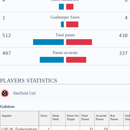
4
6
1
Goalkeeper Saves
4
512
Total passes
430
407
Passes accurate
337
PLAYERS STATISTICS
Sheffield Utd
Goleiros
Jogador
Saves
Shots
Shots On
Total
Accurate
Key
Tac
Total
Target
Passes
Passes
Passes
Tota
[18] W. Foderingham
1
31
19