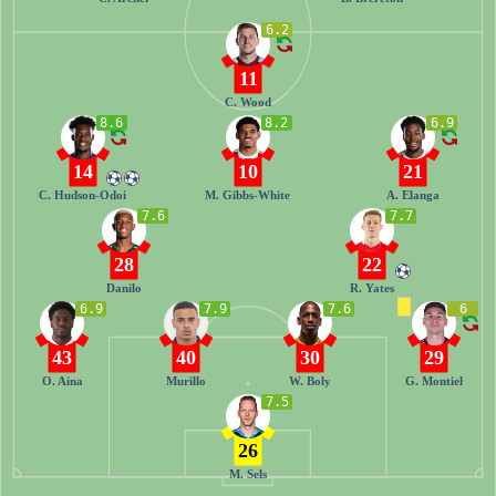
6.2
11
C. Wood
8.6
8.2
6.9
14
10
21
C. Hudson-Odoi
M. Gibbs-White
A. Elanga
7.6
7.7
28
22
Danilo
R. Yates
6.9
7.9
7.6
6
43
40
30
29
O. Aina
Murillo
W. Boly
G. Montiel
7.5
26
M. Sels