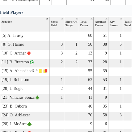
Field Players
Jogador
Shots
Shots On
Total
Accurate
Key
Tackl
Total
Target
Passes
Passes
Passes
Total
[5] A. Trusty
60
51
1
[8] G. Hamer
3
1
50
38
5
[10] C. Archer
3
2
13
9
1
[11] B. Brereton
2
2
33
28
1
[15] A. Ahmedhodžić
55
39
[19] J. Robinson
1
63
53
1
[20] J. Bogle
2
44
31
1
[21] Vinicius Souza
1
11
9
[23] B. Osborn
40
35
1
[24] O. Arblaster
70
58
3
[28] J. McAtee
9
6