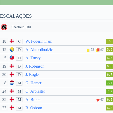
ESCALAÇÕES
Sheffield Utd
18
W. Foderingham
G
6
15
A. Ahmedhodžić
D
75'
90'
5.9
5
A. Trusty
D
6.5
19
J. Robinson
D
6.5
20
J. Bogle
D
6.7
8
G. Hamer
M
7.7
24
O. Arblaster
M
7.2
35
A. Brooks
M
66'
6.5
23
B. Osborn
M
6.3