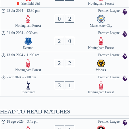
Sheffield Utd
Nottingham Forest
28 abr 2024
-
12:30 pm
Premier League
0
2
Nottingham Forest
Manchester City
21 abr 2024
-
9:30 am
Premier League
2
0
Everton
Nottingham Forest
13 abr 2024
-
11:00 am
Premier League
2
2
Nottingham Forest
Wolves
7 abr 2024
-
2:00 pm
Premier League
3
1
Tottenham
Nottingham Forest
HEAD TO HEAD MATCHES
18 ago 2023
-
3:45 pm
Premier League