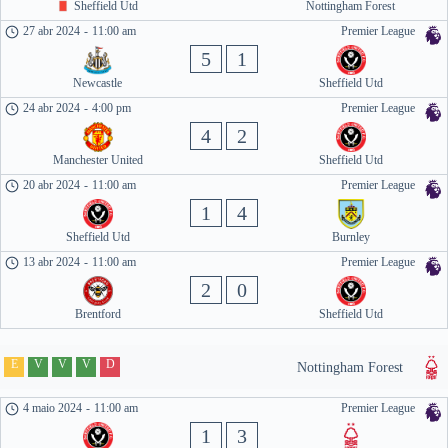
Sheffield Utd
Nottingham Forest
27 abr 2024
-
11:00 am
Premier League
5
1
Newcastle
Sheffield Utd
24 abr 2024
-
4:00 pm
Premier League
4
2
Manchester United
Sheffield Utd
20 abr 2024
-
11:00 am
Premier League
1
4
Sheffield Utd
Burnley
13 abr 2024
-
11:00 am
Premier League
2
0
Brentford
Sheffield Utd
E
V
V
V
D
Nottingham Forest
4 maio 2024
-
11:00 am
Premier League
1
3