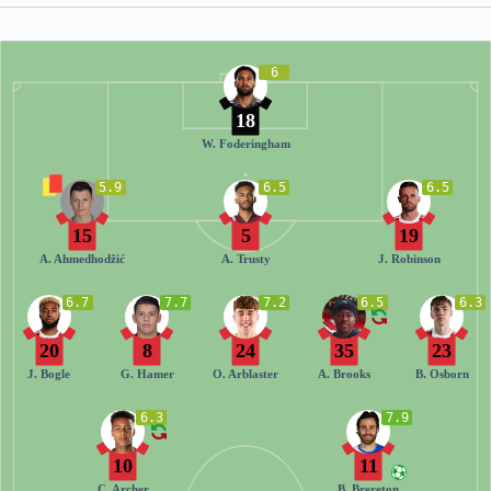
6
18
W. Foderingham
5.9
6.5
6.5
15
5
19
A. Ahmedhodžić
A. Trusty
J. Robinson
6.7
7.7
7.2
6.5
6.3
20
8
24
35
23
J. Bogle
G. Hamer
O. Arblaster
A. Brooks
B. Osborn
6.3
7.9
10
11
C. Archer
B. Brereton