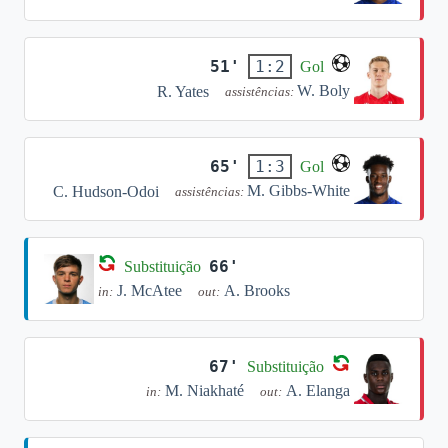
51'
1:2
Gol
W. Boly
R. Yates
assistências:
65'
1:3
Gol
M. Gibbs-White
C. Hudson-Odoi
assistências:
66'
Substituição
J. McAtee
A. Brooks
in:
out:
67'
Substituição
M. Niakhaté
A. Elanga
in:
out: