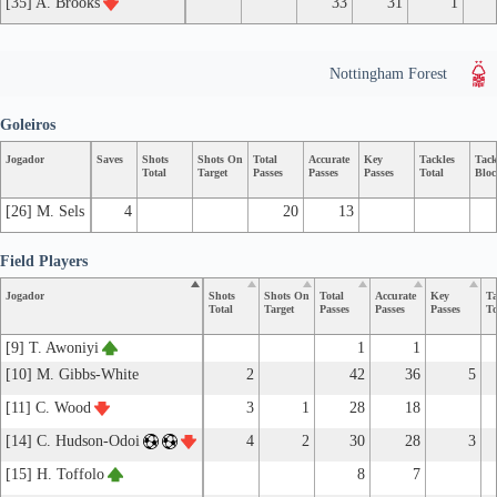
[35] A. Brooks
33
31
1
Nottingham Forest
Goleiros
Jogador
Saves
Shots
Shots On
Total
Accurate
Key
Tackles
Tack
Total
Target
Passes
Passes
Passes
Total
Bloc
[26] M. Sels
4
20
13
Field Players
Jogador
Shots
Shots On
Total
Accurate
Key
Ta
Total
Target
Passes
Passes
Passes
To
[9] T. Awoniyi
1
1
[10] M. Gibbs-White
2
42
36
5
[11] C. Wood
3
1
28
18
[14] C. Hudson-Odoi
4
2
30
28
3
[15] H. Toffolo
8
7