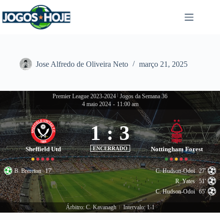
Pular
para
o
conteúdo
Jose Alfredo de Oliveira Neto
março 21, 2025
Premier League 2023-2024
|
Jogos da Semana 36
4 maio 2024
-
11:00 am
1
:
3
Sheffield Utd
ENCERRADO
Nottingham Forest
B. Brereton
17'
C. Hudson-Odoi
27'
R. Yates
51'
C. Hudson-Odoi
65'
Árbitro: C. Kavanagh
Intervalo: 1-1
|