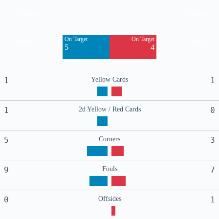
Off Target
Off Target
7
11
On Target
On Target
Blocked
Blocked
5
4
5
3
1
Yellow Cards
1
1
2d Yellow / Red Cards
0
5
Corners
3
9
Fouls
7
0
Offsides
1