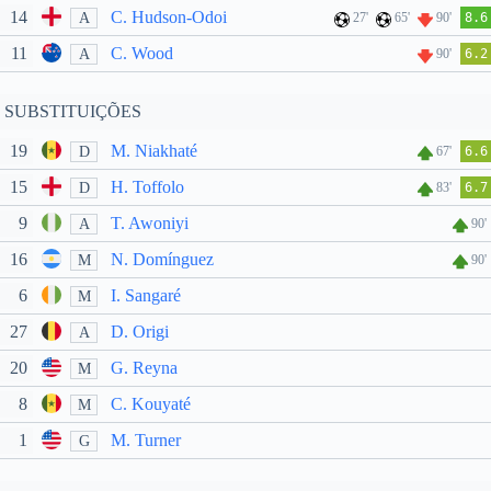
14
C. Hudson-Odoi
A
27'
65'
90'
8.6
11
C. Wood
A
90'
6.2
SUBSTITUIÇÕES
19
M. Niakhaté
D
67'
6.6
15
H. Toffolo
D
83'
6.7
9
T. Awoniyi
A
90'
16
N. Domínguez
M
90'
6
I. Sangaré
M
27
D. Origi
A
20
G. Reyna
M
8
C. Kouyaté
M
1
M. Turner
G