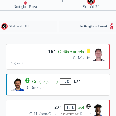
2
1
Nottingham Forest
Sheffield Utd
Sheffield Utd
Nottingham Forest
16'
Cartão Amarelo
G. Montiel
Argument
17'
1:0
Gol (de pênalti)
B. Brereton
27'
1:1
Gol
Danilo
C. Hudson-Odoi
assistências: