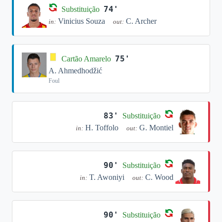
74'
Substituição
Vinicius Souza
C. Archer
in:
out:
75'
Cartão Amarelo
A. Ahmedhodžić
Foul
83'
Substituição
H. Toffolo
G. Montiel
in:
out:
90'
Substituição
T. Awoniyi
C. Wood
in:
out:
90'
Substituição