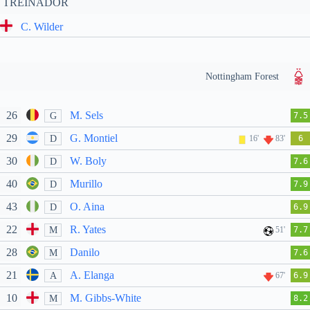
TREINADOR
C. Wilder
Nottingham Forest
26
M. Sels
G
7.5
29
G. Montiel
D
16'
83'
6
30
W. Boly
D
7.6
40
Murillo
D
7.9
43
O. Aina
D
6.9
22
R. Yates
M
51'
7.7
28
Danilo
M
7.6
21
A. Elanga
A
67'
6.9
10
M. Gibbs-White
M
8.2