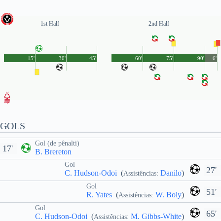
1st Half
2nd Half
15'
30'
45'
60'
75'
90'
6'
GOLS
Gol (de pênalti)
17'
B. Brereton
Gol
27'
C. Hudson-Odoi
(
Danilo
)
Assistências:
Gol
51'
R. Yates
(
W. Boly
)
Assistências:
Gol
65'
C. Hudson-Odoi
(
M. Gibbs-White
)
Assistências: