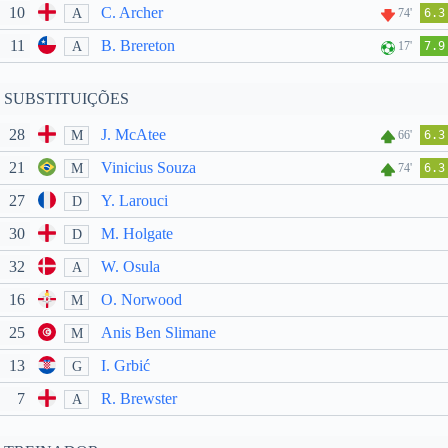
10
C. Archer
A
74'
6.3
11
B. Brereton
A
17'
7.9
SUBSTITUIÇÕES
28
J. McAtee
M
66'
6.3
21
Vinicius Souza
M
74'
6.3
27
Y. Larouci
D
30
M. Holgate
D
32
W. Osula
A
16
O. Norwood
M
25
Anis Ben Slimane
M
13
I. Grbić
G
7
R. Brewster
A