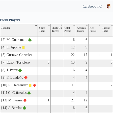
Carabobo FC
Field Players
Jogador
Shots
Shots On
Total
Accurate
Key
Tackles
Total
Target
Passes
Passes
Passes
Total
[2] M. Guaramato
6
6
[4] L. Aponte
12
9
[5] Gustavo Gonzalez
22
17
1
1
[7] Edson Tortolero
3
13
9
3
[8] J. Pérez
6
4
[9] F. Londoño
4
4
[10] R. Hernández
11
5
2
[11] C. Cañozales
4
4
[13] M. Pernía
1
21
12
[14] J. Berríos
6
6