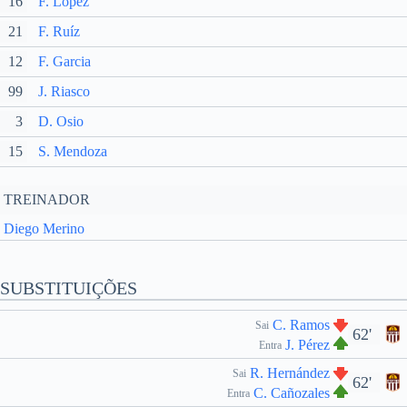
16
F. López
21
F. Ruíz
12
F. Garcia
99
J. Riasco
3
D. Osio
15
S. Mendoza
TREINADOR
Diego Merino
SUBSTITUIÇÕES
C. Ramos
Sai
62'
J. Pérez
Entra
R. Hernández
Sai
62'
C. Cañozales
Entra