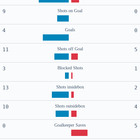
9
Shots on Goal
0
4
Goals
0
11
Shots off Goal
5
3
Blocked Shots
1
13
Shots insidebox
2
10
Shots outsidebox
4
0
Goalkeeper Saves
5