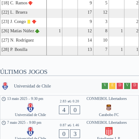
[18] C. Ramos
9
5
2
[22] L. Bruera
17
12
[23] J. Congo
9
3
2
[26] Matías Núñez
1
12
8
1
2
[27] N. Rodríguez
14
10
[28] P. Bonilla
13
7
1
1
ÚLTIMOS JOGOS
V
E
D
V
D
Universidad de Chile
13 maio 2025
-
9:30 pm
CONMEBOL Libertadores
2.83
0.20
xG
4
0
Universidad de Chile
Carabobo FC
7 maio 2025
-
9:00 pm
CONMEBOL Libertadores
0.87
1.46
xG
0
3
Universidad de Chile
Estudiantes L.P.