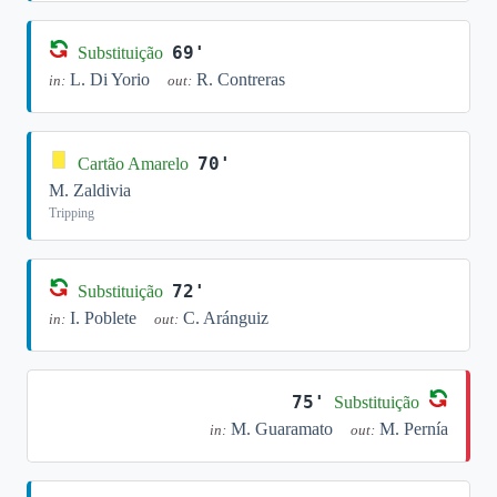
69'
Substituição
L. Di Yorio
R. Contreras
in:
out:
70'
Cartão Amarelo
M. Zaldivia
Tripping
72'
Substituição
I. Poblete
C. Aránguiz
in:
out:
75'
Substituição
M. Guaramato
M. Pernía
in:
out: