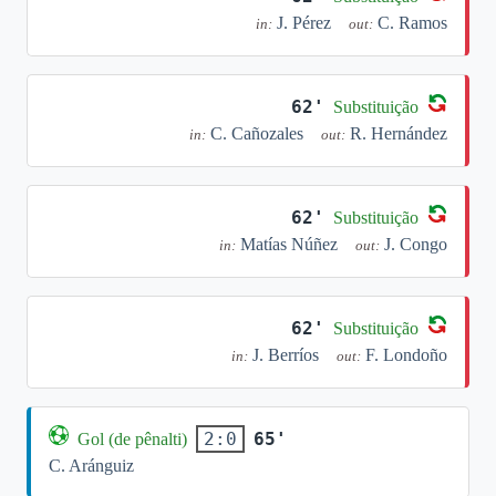
J. Pérez
C. Ramos
in:
out:
62'
Substituição
C. Cañozales
R. Hernández
in:
out:
62'
Substituição
Matías Núñez
J. Congo
in:
out:
62'
Substituição
J. Berríos
F. Londoño
in:
out:
65'
2:0
Gol (de pênalti)
C. Aránguiz