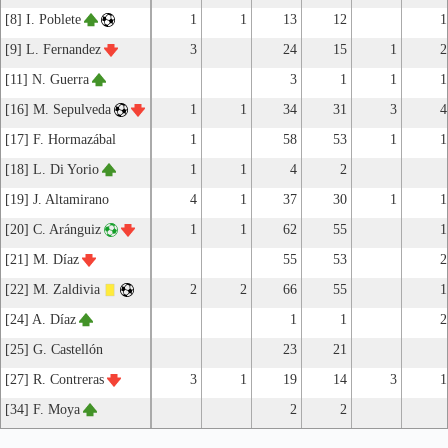
[8] I. Poblete
1
1
13
12
1
[9] L. Fernandez
3
24
15
1
2
[11] N. Guerra
3
1
1
1
[16] M. Sepulveda
1
1
34
31
3
4
[17] F. Hormazábal
1
58
53
1
1
[18] L. Di Yorio
1
1
4
2
[19] J. Altamirano
4
1
37
30
1
1
[20] C. Aránguiz
1
1
62
55
1
[21] M. Díaz
55
53
2
[22] M. Zaldivia
2
2
66
55
1
[24] A. Díaz
1
1
2
[25] G. Castellón
23
21
[27] R. Contreras
3
1
19
14
3
1
[34] F. Moya
2
2