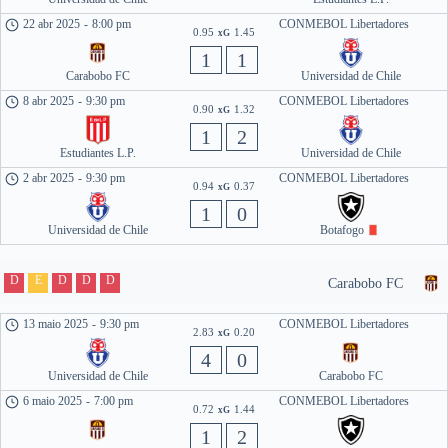
22 abr 2025
-
8:00 pm
CONMEBOL Libertadores
0.95
1.45
xG
1
1
Carabobo FC
Universidad de Chile
8 abr 2025
-
9:30 pm
CONMEBOL Libertadores
0.90
1.32
xG
1
2
Estudiantes L.P.
Universidad de Chile
2 abr 2025
-
9:30 pm
CONMEBOL Libertadores
0.94
0.37
xG
1
0
Universidad de Chile
Botafogo
D
E
D
D
D
Carabobo FC
13 maio 2025
-
9:30 pm
CONMEBOL Libertadores
2.83
0.20
xG
4
0
Universidad de Chile
Carabobo FC
6 maio 2025
-
7:00 pm
CONMEBOL Libertadores
0.72
1.44
xG
1
2