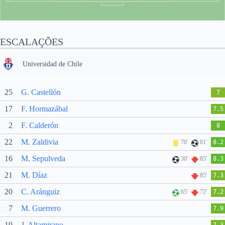
ESCALAÇÕES
Universidad de Chile
25
G. Castellón
7
17
F. Hormazábal
7.5
2
F. Calderón
8
22
M. Zaldivia
70'
81'
8.2
16
M. Sepulveda
30'
85'
8.3
21
M. Díaz
85'
7.3
20
C. Aránguiz
65'
72'
7.2
7
M. Guerrero
7.9
19
J. Altamirano