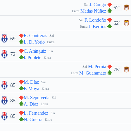
J. Congo
Sai
62'
Matías Núñez
Entra
F. Londoño
Sai
62'
J. Berríos
Entra
R. Contreras
Sai
69'
L. Di Yorio
Entra
C. Aránguiz
Sai
72'
I. Poblete
Entra
M. Pernía
Sai
75'
M. Guaramato
Entra
M. Díaz
Sai
85'
F. Moya
Entra
M. Sepulveda
Sai
85'
A. Díaz
Entra
L. Fernandez
Sai
85'
N. Guerra
Entra