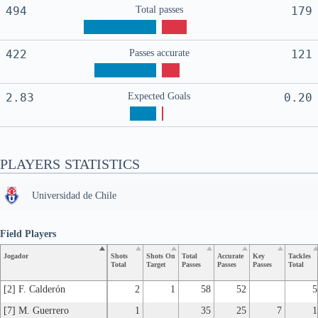
494
Total passes
179
422
Passes accurate
121
2.83
Expected Goals
0.20
PLAYERS STATISTICS
Universidad de Chile
Field Players
Jogador
Shots
Shots On
Total
Accurate
Key
Tackles
Total
Target
Passes
Passes
Passes
Total
[2] F. Calderón
2
1
58
52
5
[7] M. Guerrero
1
35
25
7
1