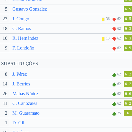
5
Gustavo Gonzalez
6.5
23
J. Congo
36'
62'
6.5
18
C. Ramos
62'
6.3
10
R. Hernández
13'
62'
6.3
9
F. Londoño
62'
6.5
SUBSTITUIÇÕES
8
J. Pérez
62'
6.2
14
J. Berríos
62'
6.2
26
Matías Núñez
62'
6.6
11
C. Cañozales
62'
6.2
2
M. Guaramato
75'
6
1
D. Gil