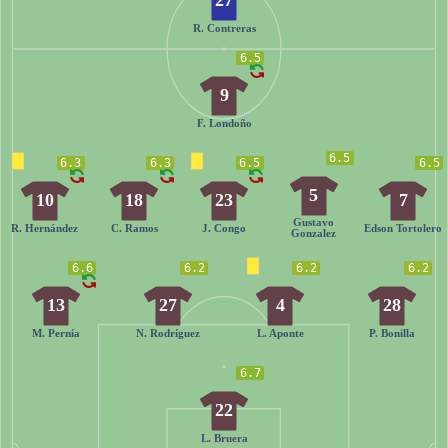
27
R. Contreras
6.5
9
F. Londoño
6.5
6.3
6.3
6.5
6.5
5
10
18
23
7
Gustavo
R. Hernández
C. Ramos
J. Congo
Edson Tortolero
Gonzalez
6.6
6.2
6.2
6.2
13
27
4
28
M. Pernía
N. Rodríguez
L. Aponte
P. Bonilla
6.7
22
L. Bruera