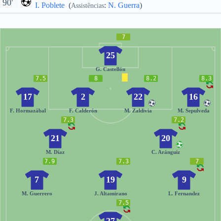
90'
I. Poblete
(
:
N. Guerra
)
Assistências
7
25
G. Castellón
7.5
8
8.2
8.3
17
2
22
16
F. Hormazábal
F. Calderón
M. Zaldivia
M. Sepulveda
7.3
7.2
21
20
M. Díaz
C. Aránguiz
7.9
7.3
7
7
19
9
M. Guerrero
J. Altamirano
L. Fernandez
7.5