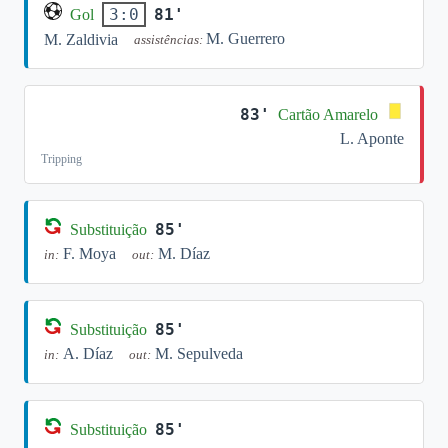
81'
3:0
Gol
M. Guerrero
M. Zaldivia
assistências:
83'
Cartão Amarelo
L. Aponte
Tripping
85'
Substituição
F. Moya
M. Díaz
in:
out:
85'
Substituição
A. Díaz
M. Sepulveda
in:
out:
85'
Substituição