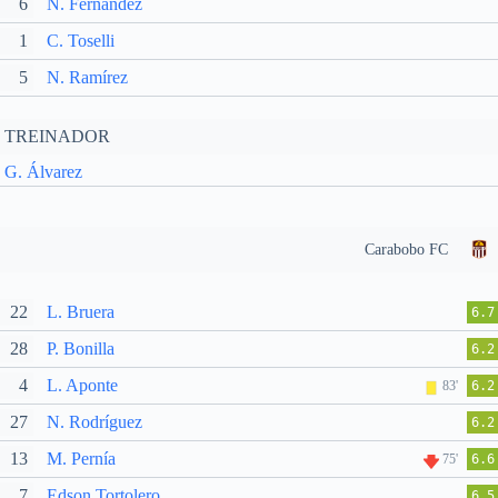
6
N. Fernández
1
C. Toselli
5
N. Ramírez
TREINADOR
G. Álvarez
Carabobo FC
22
L. Bruera
6.7
28
P. Bonilla
6.2
4
L. Aponte
83'
6.2
27
N. Rodríguez
6.2
13
M. Pernía
75'
6.6
7
Edson Tortolero
6.5