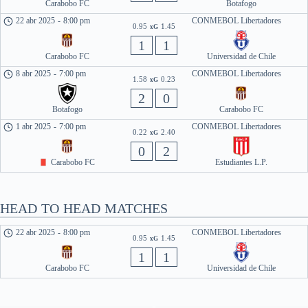
Carabobo FC
Botafogo
22 abr 2025
-
8:00 pm
CONMEBOL Libertadores
0.95
1.45
xG
1
1
Carabobo FC
Universidad de Chile
8 abr 2025
-
7:00 pm
CONMEBOL Libertadores
1.58
0.23
xG
2
0
Botafogo
Carabobo FC
1 abr 2025
-
7:00 pm
CONMEBOL Libertadores
0.22
2.40
xG
0
2
Carabobo FC
Estudiantes L.P.
HEAD TO HEAD MATCHES
22 abr 2025
-
8:00 pm
CONMEBOL Libertadores
0.95
1.45
xG
1
1
Carabobo FC
Universidad de Chile