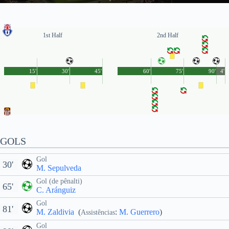
1st Half
2nd Half
15'
30'
45'
60'
75'
90'
4'
GOLS
Gol
30'
M. Sepulveda
Gol (de pênalti)
65'
C. Aránguiz
Gol
81'
M. Zaldivia
(
:
M. Guerrero
)
Assistências
Gol