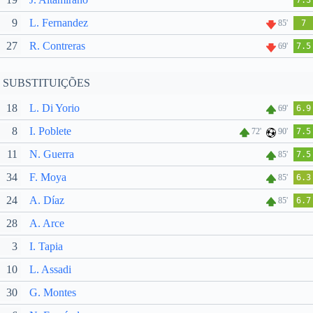
7.3
9
L. Fernandez
85'
7
27
R. Contreras
69'
7.5
SUBSTITUIÇÕES
18
L. Di Yorio
69'
6.9
8
I. Poblete
72'
90'
7.5
11
N. Guerra
85'
7.5
34
F. Moya
85'
6.3
24
A. Díaz
85'
6.7
28
A. Arce
3
I. Tapia
10
L. Assadi
30
G. Montes