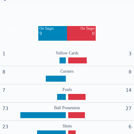
Off Target
Off Target
11
6
On Target
On Target
Blocked
Blocked
9
0
3
1
1
Yellow Cards
3
8
Corners
0
7
Fouls
14
73
Ball Possession
27
23
Shots
6