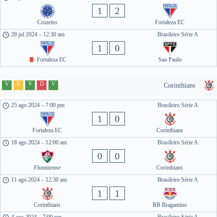
1
2
Cruzeiro
Fortaleza EC
28 jul 2024
-
12:30 am
Brasileiro Série A
1
0
Fortaleza EC
Sao Paulo
V
E
V
D
V
Corinthians
25 ago 2024
-
7:00 pm
Brasileiro Série A
1
0
Fortaleza EC
Corinthians
18 ago 2024
-
12:00 am
Brasileiro Série A
0
0
Fluminense
Corinthians
11 ago 2024
-
12:30 am
Brasileiro Série A
1
1
Corinthians
RB Bragantino