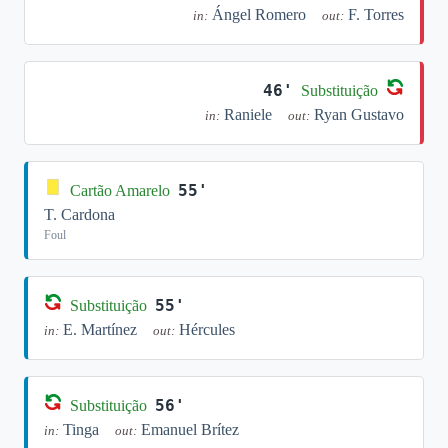
Ángel Romero
F. Torres
in:
out:
46'
Substituição
Raniele
Ryan Gustavo
in:
out:
55'
Cartão Amarelo
T. Cardona
Foul
55'
Substituição
E. Martínez
Hércules
in:
out:
56'
Substituição
Tinga
Emanuel Brítez
in:
out: