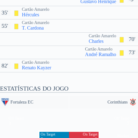
Gustavo Henrique
Cartão Amarelo
35'
Hércules
Cartão Amarelo
55'
T. Cardona
Cartão Amarelo
70'
Charles
Cartão Amarelo
73'
André Ramalho
Cartão Amarelo
82'
Renato Kayzer
ESTATÍSTICAS DO JOGO
Fortaleza EC
Corinthians
Off Target
Off Target
3
7
On Target
On Target
Blocked