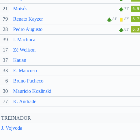
21
Moisés
71'
6.9
79
Renato Kayzer
81'
82'
6.7
28
Pedro Augusto
81'
6.3
39
I. Machuca
17
Zé Welison
37
Kauan
33
E. Mancuso
6
Bruno Pacheco
30
Mauricio Kozlinski
77
K. Andrade
TREINADOR
J. Vojvoda