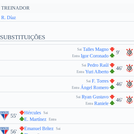
TREINADOR
R. Díaz
SUBSTITUIÇÕES
Talles Magno
Sai
9'
Igor Coronado
Entra
Pedro Raúl
Sai
46'
Yuri Alberto
Entra
F. Torres
Sai
46'
Ángel Romero
Entra
Ryan Gustavo
Sai
46'
Raniele
Entra
Hércules
Sai
55'
E. Martínez
Entra
Emanuel Brítez
Sai
56'