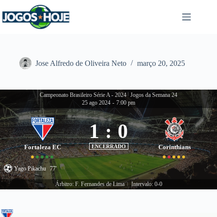
Pular
para
o
conteúdo
Jose Alfredo de Oliveira Neto
março 20, 2025
Campeonato Brasileiro Série A - 2024
|
Jogos da Semana 24
25 ago 2024
-
7:00 pm
1
:
0
Fortaleza EC
ENCERRADO
Corinthians
Yago Pikachu
77'
Árbitro: F. Fernandes de Lima
Intervalo: 0-0
|