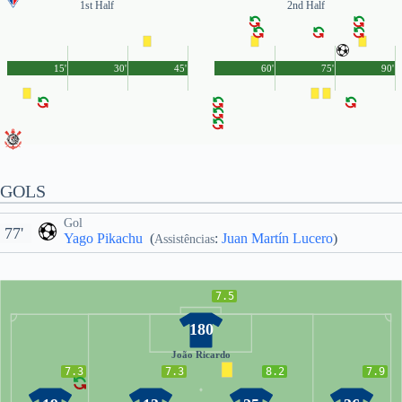
1st Half
2nd Half
15'
30'
45'
60'
75'
90'
GOLS
Gol
77'
Yago Pikachu
(
:
Juan Martín Lucero
)
Assistências
7.5
180
João Ricardo
7.3
7.3
8.2
7.9