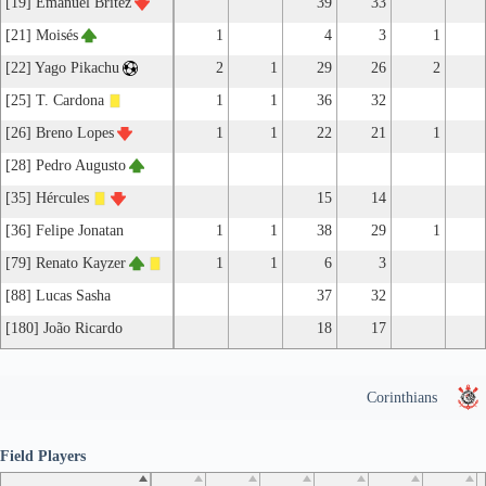
[19] Emanuel Brítez
39
33
[21] Moisés
1
4
3
1
[22] Yago Pikachu
2
1
29
26
2
[25] T. Cardona
1
1
36
32
[26] Breno Lopes
1
1
22
21
1
[28] Pedro Augusto
[35] Hércules
15
14
[36] Felipe Jonatan
1
1
38
29
1
[79] Renato Kayzer
1
1
6
3
[88] Lucas Sasha
37
32
[180] João Ricardo
18
17
Corinthians
Field Players