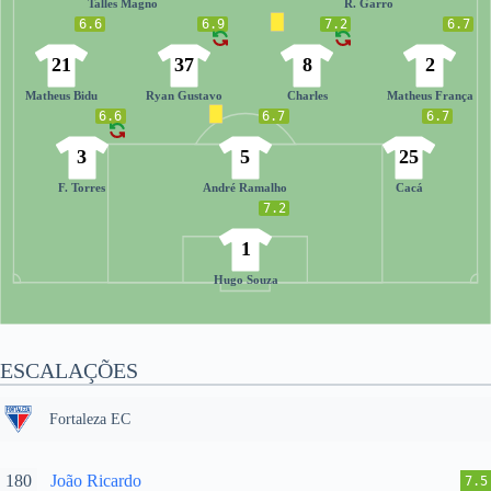
Talles Magno
R. Garro
6.6
6.9
7.2
6.7
21
37
8
2
Matheus Bidu
Ryan Gustavo
Charles
Matheus França
6.6
6.7
6.7
3
5
25
F. Torres
André Ramalho
Cacá
7.2
1
Hugo Souza
ESCALAÇÕES
Fortaleza EC
180
João Ricardo
7.5