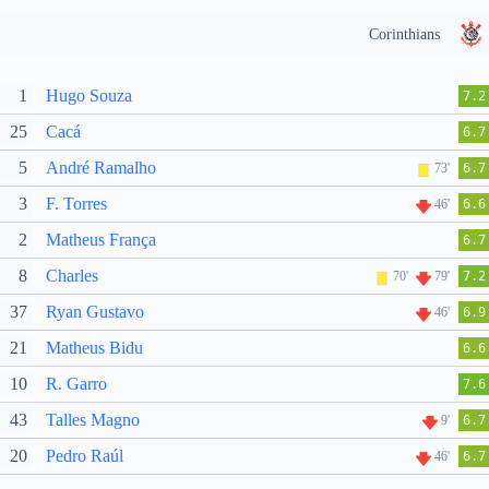
Corinthians
1
Hugo Souza
7.2
25
Cacá
6.7
5
André Ramalho
73'
6.7
3
F. Torres
46'
6.6
2
Matheus França
6.7
8
Charles
70'
79'
7.2
37
Ryan Gustavo
46'
6.9
21
Matheus Bidu
6.6
10
R. Garro
7.6
43
Talles Magno
9'
6.7
20
Pedro Raúl
46'
6.7