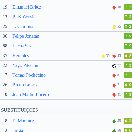
19
Emanuel Brítez
56'
7.3
13
B. Kuščević
7.3
25
T. Cardona
55'
8.2
36
Felipe Jonatan
7.9
88
Lucas Sasha
7.9
35
Hércules
35'
55'
6.2
22
Yago Pikachu
77'
7.3
7
Tomás Pochettino
81'
7.2
26
Breno Lopes
71'
6.9
9
Juan Martín Lucero
81'
7.3
SUBSTITUIÇÕES
8
E. Martínez
55'
6.3
2
Tinga
56'
6.6