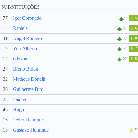
SUBSTITUIÇÕES
77
Igor Coronado
9'
6.5
14
Raniele
46'
6.6
11
Ángel Romero
46'
6.9
9
Yuri Alberto
46'
6.7
17
Giovane
79'
6.5
27
Breno Bidon
32
Matheus Donelli
26
Guilherme Biro
23
Fagner
46
Hugo
16
Pedro Henrique
13
Gustavo Henrique
5'