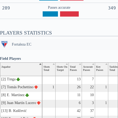
289
Passes accurate
349
PLAYERS STATISTICS
Fortaleza EC
Field Players
Jogador
Shots
Shots On
Total
Accurate
Key
Tackles
Total
Target
Passes
Passes
Passes
Total
[2] Tinga
13
7
[7] Tomás Pochettino
1
26
22
1
[8] E. Martínez
11
10
[9] Juan Martín Lucero
6
3
1
[13] B. Kuščević
42
37