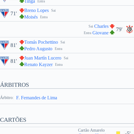
Tinga
Entra
Breno Lopes
Sai
71'
Moisés
Entra
Charles
Sai
79'
Giovane
Entra
Tomás Pochettino
Sai
81'
Pedro Augusto
Entra
Juan Martín Lucero
Sai
81'
Renato Kayzer
Entra
ÁRBITROS
F. Fernandes de Lima
Árbitro:
CARTÕES
Cartão Amarelo
-5'