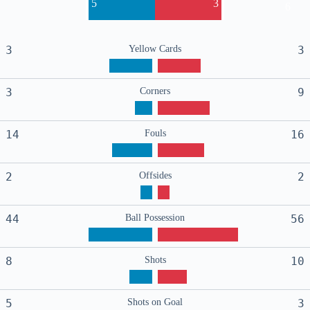
5
3
6
3
Yellow Cards
3
3
Corners
9
14
Fouls
16
2
Offsides
2
44
Ball Possession
56
8
Shots
10
5
Shots on Goal
3