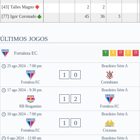
[43] Talles Magno
2
2
[77] Igor Coronado
45
36
3
ÚLTIMOS JOGOS
V
E
D
E
D
Fortaleza EC
25 ago 2024
-
7:00 pm
Brasileiro Série A
1
0
Fortaleza EC
Corinthians
17 ago 2024
-
9:30 pm
Brasileiro Série A
1
2
RB Bragantino
Fortaleza EC
10 ago 2024
-
7:00 pm
Brasileiro Série A
1
0
Fortaleza EC
Criciuma
6 ago 2024
-
12:00 am
Brasileiro Série A