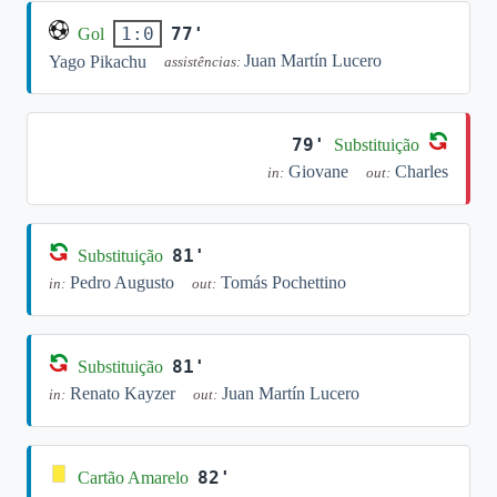
77'
1:0
Gol
Juan Martín Lucero
Yago Pikachu
assistências:
79'
Substituição
Giovane
Charles
in:
out:
81'
Substituição
Pedro Augusto
Tomás Pochettino
in:
out:
81'
Substituição
Renato Kayzer
Juan Martín Lucero
in:
out:
82'
Cartão Amarelo