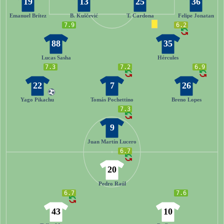
19
13
25
36
Emanuel Brítez
B. Kuščević
T. Cardona
Felipe Jonatan
7.9
6.2
88
35
Lucas Sasha
Hércules
7.3
7.2
6.9
22
7
26
Yago Pikachu
Tomás Pochettino
Breno Lopes
7.3
9
Juan Martín Lucero
6.7
20
Pedro Raúl
6.7
7.6
43
10