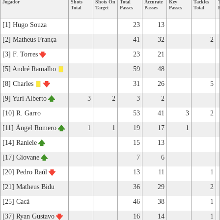
Jogador
Shots
Shots On
Total
Accurate
Key
Tackles
Total
Target
Passes
Passes
Passes
Total
[1] Hugo Souza
23
13
[2] Matheus França
41
32
2
[3] F. Torres
23
21
[5] André Ramalho
59
48
[8] Charles
31
26
5
[9] Yuri Alberto
3
2
3
2
[10] R. Garro
53
41
3
2
[11] Ángel Romero
1
1
19
17
1
[14] Raniele
15
13
[17] Giovane
7
6
[20] Pedro Raúl
13
11
1
[21] Matheus Bidu
36
29
2
[25] Cacá
46
38
1
[37] Ryan Gustavo
16
14
1