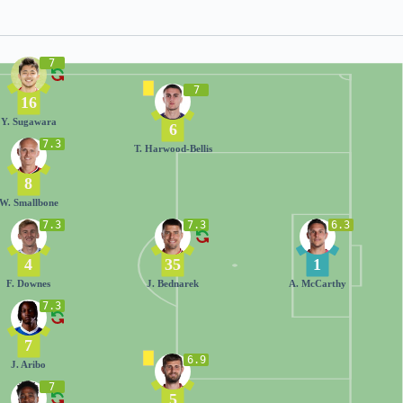
7
7
16
Y. Sugawara
6
7.3
T. Harwood-Bellis
8
W. Smallbone
7.3
7.3
6.3
4
35
1
F. Downes
J. Bednarek
A. McCarthy
7.3
7
6.9
J. Aribo
7
5