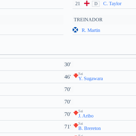
21
C. Taylor
D
TREINADOR
R. Martin
30'
Sai
46'
Y. Sugawara
70'
70'
Sai
70'
J. Aribo
Sai
71'
B. Brereton