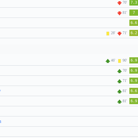
70'
7.3
81'
7
6.6
28'
71'
6.2
46'
90'
6.9
70'
6.9
71'
6.9
w
81'
6.6
81'
6.9
n