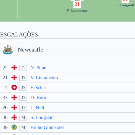
21
S. Longstaff
V. Livramento
ESCALAÇÕES
Newcastle
22
N. Pope
G
21
V. Livramento
D
5
F. Schär
D
33
D. Burn
D
20
L. Hall
D
36
S. Longstaff
M
39
Bruno Guimarães
M