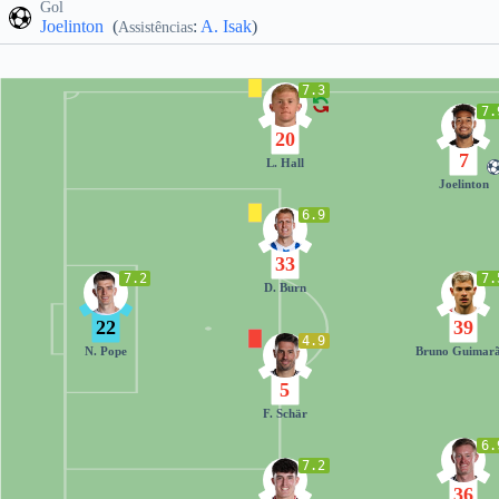
Gol
Joelinton
(
:
A. Isak
)
Assistências
7.3
7.
20
7
L. Hall
Joelinton
6.9
33
7.2
7.
D. Burn
22
39
4.9
N. Pope
Bruno Guimarã
5
F. Schär
6.
7.2
36