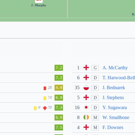
J. Murphy
K
1
A. McCarthy
G
7.2
6
T. Harwood-Bell
D
7.2
35
J. Bednarek
D
28'
4.9
5
J. Stephens
D
74'
6.9
16
Y. Sugawara
D
9'
70'
7.3
8
W. Smallbone
M
6.9
4
F. Downes
M
7.5