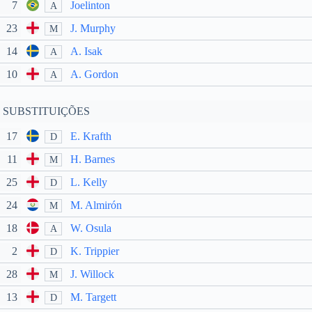
7
Joelinton
A
23
J. Murphy
M
14
A. Isak
A
10
A. Gordon
A
SUBSTITUIÇÕES
17
E. Krafth
D
11
H. Barnes
M
25
L. Kelly
D
24
M. Almirón
M
18
W. Osula
A
2
K. Trippier
D
28
J. Willock
M
13
M. Targett
D