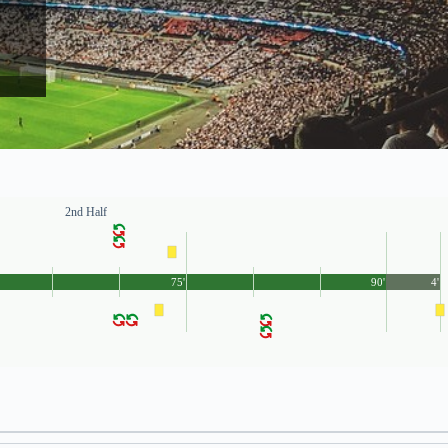
2nd Half
75'
90'
4'