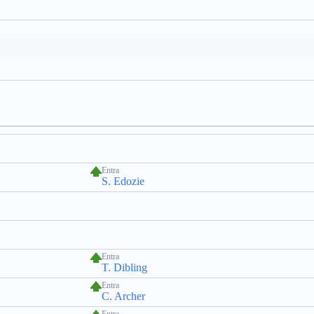
Entra
S. Edozie
Entra
T. Dibling
Entra
C. Archer