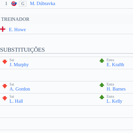
1
M. Dúbravka
G
TREINADOR
E. Howe
SUBSTITUIÇÕES
Sai
Entra
J. Murphy
E. Krafth
Sai
Entra
A. Gordon
H. Barnes
Sai
Entra
L. Hall
L. Kelly