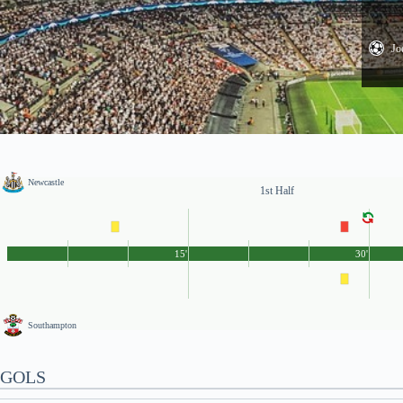
Jo
Newcastle
1st Half
15'
30'
Southampton
GOLS