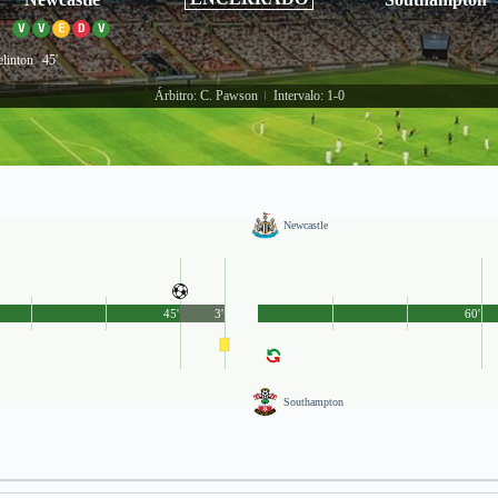
V
V
E
D
V
elinton
45'
Árbitro: C. Pawson
Intervalo: 1-0
|
Newcastle
45'
3'
60'
Southampton