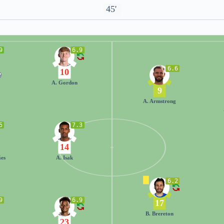
45'
9
6.9
6.6
10
A. Gordon
9
A. Armstrong
5
7.3
14
es
A. Isak
6.2
9
6.9
17
B. Brereton
23