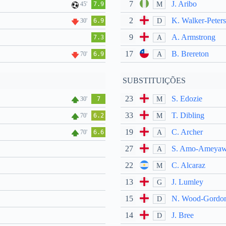
7
J. Aribo
M
45'
7.9
2
K. Walker-Peters
D
30'
6.9
9
A. Armstrong
A
7.3
17
B. Brereton
A
70'
6.9
SUBSTITUIÇÕES
23
S. Edozie
M
30'
7
33
T. Dibling
M
70'
6.2
19
C. Archer
A
70'
6.6
27
S. Amo-Ameya
A
22
C. Alcaraz
M
13
J. Lumley
G
15
N. Wood-Gordo
D
14
J. Bree
D