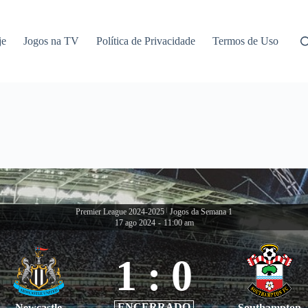
je
Jogos na TV
Política de Privacidade
Termos de Uso
Premier League 2024-2025
|
Jogos da Semana 1
17 ago 2024
-
11:00 am
1
:
0
ENCERRADO
Newcastle
Southampton