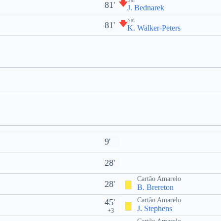
Sai
81'
J. Bednarek
Sai
81'
K. Walker-Peters
9'
28'
Cartão Amarelo
28'
B. Brereton
Cartão Amarelo
45'
J. Stephens
+3