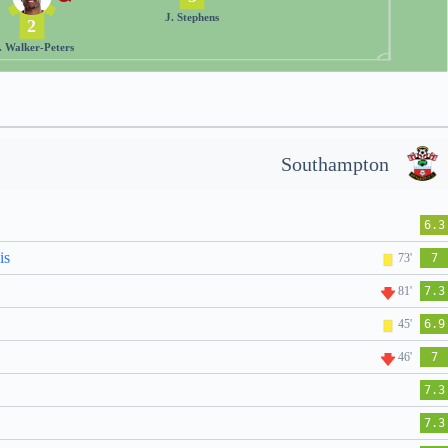
J. Stephens
2
. Walker-Peters
Southampton
6.3
is
73'
7
81'
7.3
45'
6.9
46'
7
7.3
7.3