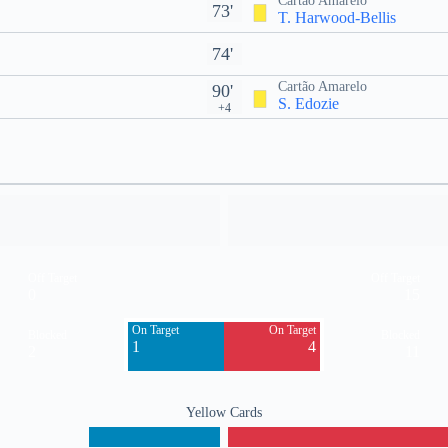
Cartão Amarelo
73'
T. Harwood-Bellis
74'
Cartão Amarelo
90'
S. Edozie
+4
Off Target
Off Target
0
15
On Target
On Target
Blocked
Blocked
1
4
2
11
Yellow Cards