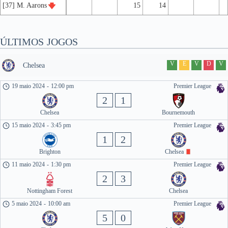
[37] M. Aarons
15
14
ÚLTIMOS JOGOS
V
E
V
D
V
Chelsea
19 maio 2024
-
12:00 pm
Premier League
2
1
Chelsea
Bournemouth
15 maio 2024
-
3:45 pm
Premier League
1
2
Brighton
Chelsea
11 maio 2024
-
1:30 pm
Premier League
2
3
Nottingham Forest
Chelsea
5 maio 2024
-
10:00 am
Premier League
5
0