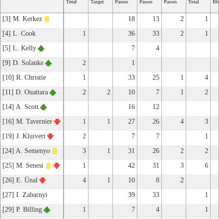
Total
Target
Passes
Passes
Passes
Total
Bl
[3] M. Kerkez
18
13
2
1
[4] L. Cook
1
36
33
2
1
[5] L. Kelly
7
4
[9] D. Solanke
2
1
[10] R. Christie
1
33
25
1
4
[11] D. Ouattara
2
2
10
7
1
2
[14] A. Scott
16
12
[16] M. Tavernier
1
1
27
26
4
3
[19] J. Kluivert
2
7
7
1
[24] A. Semenyo
3
1
31
26
2
2
[25] M. Senesi
1
42
31
3
6
[26] E. Ünal
4
1
10
8
2
[27] I. Zabarnyi
39
33
1
[29] P. Billing
1
7
4
1