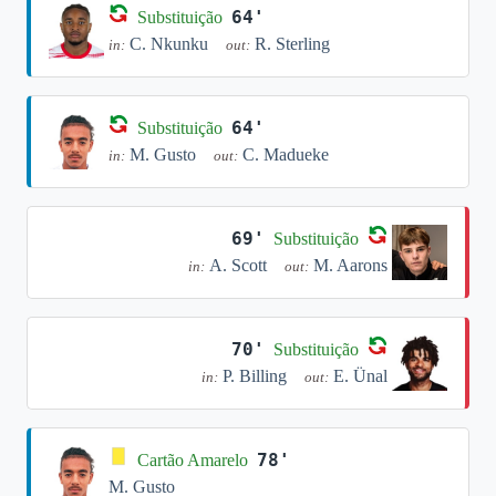
64'
Substituição
C. Nkunku
R. Sterling
in:
out:
64'
Substituição
M. Gusto
C. Madueke
in:
out:
69'
Substituição
A. Scott
M. Aarons
in:
out:
70'
Substituição
P. Billing
E. Ünal
in:
out:
78'
Cartão Amarelo
M. Gusto