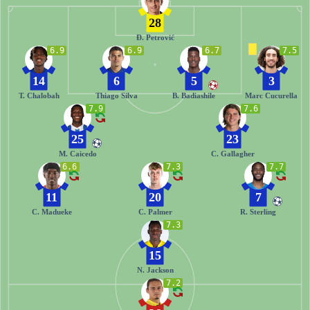
28
Đ. Petrović
6.9
6.9
6.7
7.5
14
6
5
3
T. Chalobah
Thiago Silva
B. Badiashile
Marc Cucurella
7.9
7.6
25
23
M. Caicedo
C. Gallagher
6.6
7.3
7.7
11
20
7
C. Madueke
C. Palmer
R. Sterling
7.3
15
N. Jackson
7.2