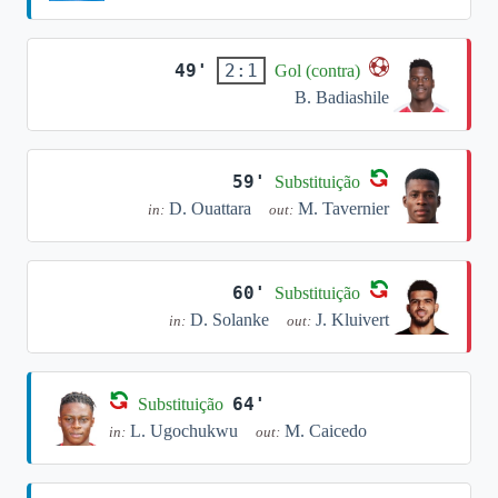
49'
2:1
Gol (contra)
B. Badiashile
59'
Substituição
D. Ouattara
M. Tavernier
in:
out:
60'
Substituição
D. Solanke
J. Kluivert
in:
out:
64'
Substituição
L. Ugochukwu
M. Caicedo
in:
out: