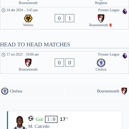
Bournemouth
Brighton
24 abr 2024
-
3:45 pm
Premier League
0
1
Wolves
Bournemouth
HEAD TO HEAD MATCHES
17 set 2023
-
10:00 am
Premier League
0
0
Bournemouth
Chelsea
Chelsea
Bournemouth
17'
1:0
Gol
M. Caicedo