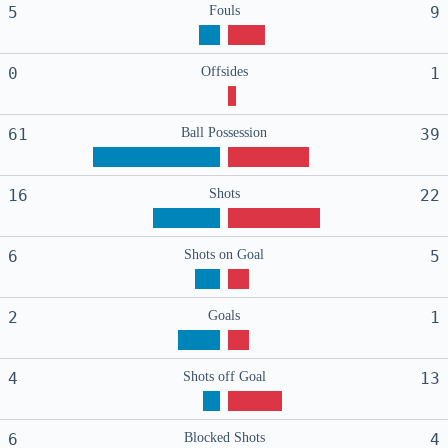
5
Fouls
9
0
Offsides
1
61
Ball Possession
39
16
Shots
22
6
Shots on Goal
5
2
Goals
1
4
Shots off Goal
13
6
Blocked Shots
4