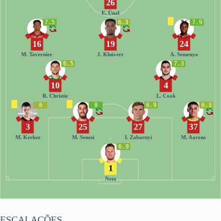
26
E. Ünal
7.5
6.3
7.9
16
19
24
M. Tavernier
J. Kluivert
A. Semenyo
6.5
7.3
10
4
R. Christie
L. Cook
6
8
6.9
6.3
3
25
27
37
M. Kerkez
M. Senesi
I. Zabarnyi
M. Aarons
6.9
1
Neto
ESCALAÇÕES