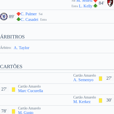
M. Senesi
Sai
84'
L. Kelly
Entra
C. Palmer
Sai
89'
C. Casadei
Entra
ÁRBITROS
A. Taylor
Árbitro:
CARTÕES
Cartão Amarelo
27'
A. Semenyo
Cartão Amarelo
27'
Marc Cucurella
Cartão Amarelo
30'
M. Kerkez
Cartão Amarelo
78'
M. Gusto