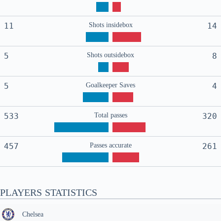
11
Shots insidebox
14
5
Shots outsidebox
8
5
Goalkeeper Saves
4
533
Total passes
320
457
Passes accurate
261
PLAYERS STATISTICS
Chelsea