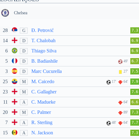
Chelsea
28
Đ. Petrović
G
7.3
14
T. Chalobah
D
6.9
6
Thiago Silva
D
6.9
5
B. Badiashile
D
49'
6.7
3
Marc Cucurella
D
27'
7.5
25
M. Caicedo
M
17'
64'
7.9
23
C. Gallagher
M
7.6
11
C. Madueke
A
64'
6.6
20
C. Palmer
M
89'
7.3
7
R. Sterling
A
48'
64'
7.7
15
N. Jackson
A
7.3