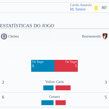
Cartão Amarelo
80'
M. Senesi
ESTATÍSTICAS DO JOGO
Chelsea
Bournemouth
Off Target
Off Target
4
17
On Target
On Target
Blocked
Blocked
6
5
6
4
2
Yellow Cards
3
6
Corners
5