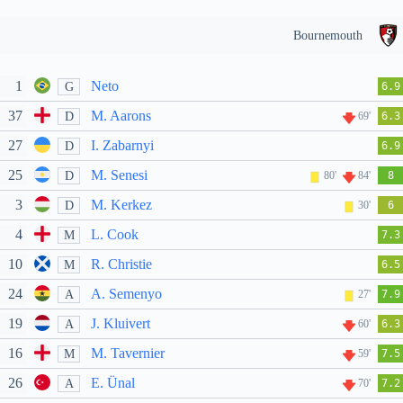
Bournemouth
1
Neto
G
6.9
37
M. Aarons
D
69'
6.3
27
I. Zabarnyi
D
6.9
25
M. Senesi
D
80'
84'
8
3
M. Kerkez
D
30'
6
4
L. Cook
M
7.3
10
R. Christie
M
6.5
24
A. Semenyo
A
27'
7.9
19
J. Kluivert
A
60'
6.3
16
M. Tavernier
M
59'
7.5
26
E. Ünal
A
70'
7.2