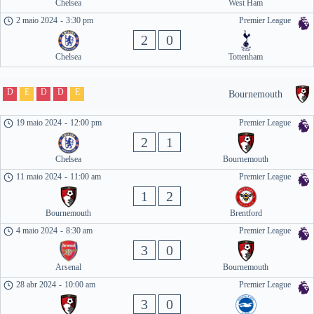
Chelsea
West Ham
2 maio 2024
-
3:30 pm
Premier League
2
0
Chelsea
Tottenham
D
E
D
D
E
Bournemouth
19 maio 2024
-
12:00 pm
Premier League
2
1
Chelsea
Bournemouth
11 maio 2024
-
11:00 am
Premier League
1
2
Bournemouth
Brentford
4 maio 2024
-
8:30 am
Premier League
3
0
Arsenal
Bournemouth
28 abr 2024
-
10:00 am
Premier League
3
0