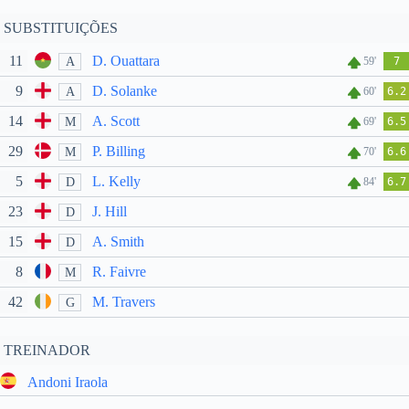
SUBSTITUIÇÕES
11
D. Ouattara
A
59'
7
9
D. Solanke
A
60'
6.2
14
A. Scott
M
69'
6.5
29
P. Billing
M
70'
6.6
5
L. Kelly
D
84'
6.7
23
J. Hill
D
15
A. Smith
D
8
R. Faivre
M
42
M. Travers
G
TREINADOR
Andoni Iraola