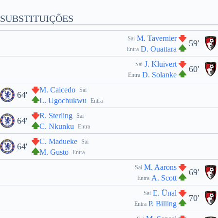
SUBSTITUIÇÕES
M. Tavernier
Sai
59'
D. Ouattara
Entra
J. Kluivert
Sai
60'
D. Solanke
Entra
M. Caicedo
Sai
64'
L. Ugochukwu
Entra
R. Sterling
Sai
64'
C. Nkunku
Entra
C. Madueke
Sai
64'
M. Gusto
Entra
M. Aarons
Sai
69'
A. Scott
Entra
E. Ünal
Sai
70'
P. Billing
Entra