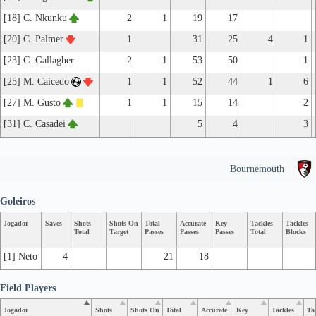
[18] C. Nkunku
2
1
19
17
[20] C. Palmer
1
31
25
4
1
[23] C. Gallagher
2
1
53
50
1
[25] M. Caicedo
1
1
52
44
1
6
[27] M. Gusto
1
1
15
14
2
[31] C. Casadei
5
4
3
Bournemouth
Goleiros
Jogador
Saves
Shots
Shots On
Total
Accurate
Key
Tackles
Tackles
Total
Target
Passes
Passes
Passes
Total
Blocks
[1] Neto
4
21
18
Field Players
Jogador
Shots
Shots On
Total
Accurate
Key
Tackles
Ta