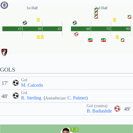
1st Half
2nd Half
15'
30'
45'
60'
75'
90'
GOLS
Gol
17'
M. Caicedo
Gol
48'
R. Sterling
(
:
C. Palmer
)
Assistências
Gol (contra)
49'
B. Badiashile
7.3