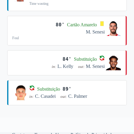
Time wasting
80'
Cartão Amarelo
M. Senesi
Foul
84'
Substituição
L. Kelly
M. Senesi
in:
out:
89'
Substituição
C. Casadei
C. Palmer
in:
out: