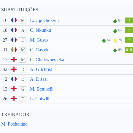
SUBSTITUIÇÕES
16
L. Ugochukwu
M
64'
7
18
C. Nkunku
A
64'
7
27
M. Gusto
D
64'
78'
7
31
C. Casadei
M
89'
6.9
17
C. Chukwuemeka
M
42
A. Gilchrist
D
2
A. Disasi
D
13
M. Bettinelli
G
26
L. Colwill
D
TREINADOR
M. Pochettino