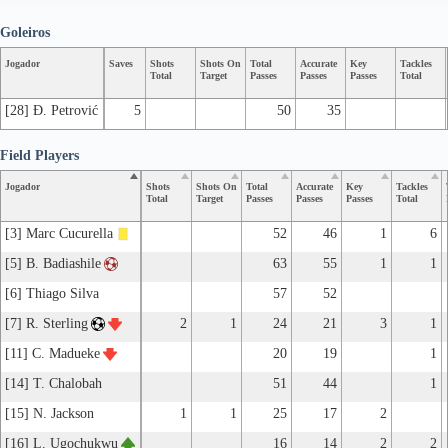
Goleiros
Jogador
Saves
Shots
Shots On
Total
Accurate
Key
Tackles
Total
Target
Passes
Passes
Passes
Total
[28] Đ. Petrović
5
50
35
Field Players
Jogador
Shots
Shots On
Total
Accurate
Key
Tackles
Total
Target
Passes
Passes
Passes
Total
[3] Marc Cucurella
52
46
1
6
[5] B. Badiashile
63
55
1
1
[6] Thiago Silva
57
52
[7] R. Sterling
2
1
24
21
3
1
[11] C. Madueke
20
19
1
[14] T. Chalobah
51
44
1
[15] N. Jackson
1
1
25
17
2
[16] L. Ugochukwu
16
14
2
2