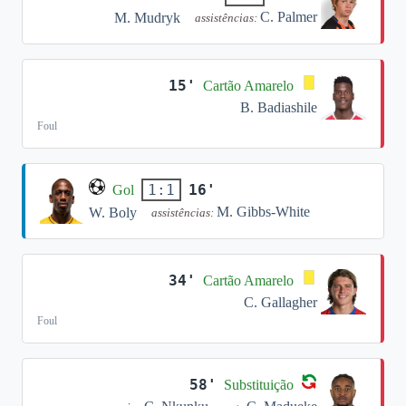
C. Palmer
M. Mudryk
assistências:
15'
Cartão Amarelo
B. Badiashile
Foul
16'
1:1
Gol
M. Gibbs-White
W. Boly
assistências:
34'
Cartão Amarelo
C. Gallagher
Foul
58'
Substituição