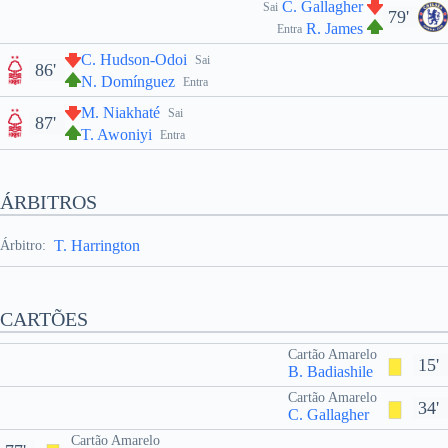
C. Gallagher
Sai
79'
R. James
Entra
C. Hudson-Odoi
Sai
86'
N. Domínguez
Entra
M. Niakhaté
Sai
87'
T. Awoniyi
Entra
ÁRBITROS
T. Harrington
Árbitro:
CARTÕES
Cartão Amarelo
15'
B. Badiashile
Cartão Amarelo
34'
C. Gallagher
Cartão Amarelo