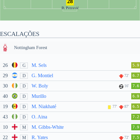
28
Đ. Petrović
ESCALAÇÕES
Nottingham Forest
26
M. Sels
G
5.9
29
G. Montiel
D
72'
6.7
30
W. Boly
D
16'
7.6
40
Murillo
D
6.9
19
M. Niakhaté
D
77'
87'
6.5
43
O. Aina
D
7.2
10
M. Gibbs-White
M
7.9
22
R. Yates
M
72'
7.5