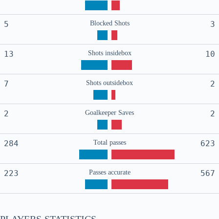
5
Blocked Shots
3
13
Shots insidebox
10
7
Shots outsidebox
2
2
Goalkeeper Saves
2
284
Total passes
623
223
Passes accurate
567