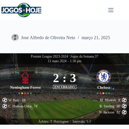
Pular
para
o
conteúdo
Jose Alfredo de Oliveira Neto
março 21, 2025
Premier League 2023-2024
|
Jogos da Semana 37
11 maio 2024
-
1:30 pm
2
:
3
Nottingham Forest
ENCERRADO
Chelsea
W. Boly
16'
M. Mudryk
8'
C. Hudson-Odoi
74'
R. Sterling
80'
N. Jackson
82'
Árbitro: T. Harrington
Intervalo: 1-1
|