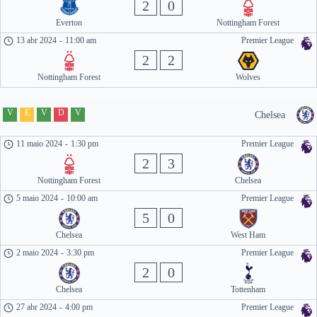
2
0
Everton
Nottingham Forest
13 abr 2024
-
11:00 am
Premier League
2
2
Nottingham Forest
Wolves
V
E
V
D
V
Chelsea
11 maio 2024
-
1:30 pm
Premier League
2
3
Nottingham Forest
Chelsea
5 maio 2024
-
10:00 am
Premier League
5
0
Chelsea
West Ham
2 maio 2024
-
3:30 pm
Premier League
2
0
Chelsea
Tottenham
27 abr 2024
-
4:00 pm
Premier League