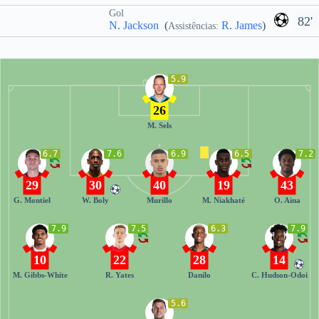
Gol
82'
N. Jackson
(
R. James
)
Assistências:
5.9
26
M. Sels
6.7
7.6
6.9
6.5
7.2
29
30
40
19
43
G. Montiel
W. Boly
Murillo
M. Niakhaté
O. Aina
7.9
7.5
6.3
7.9
10
22
28
14
M. Gibbs-White
R. Yates
Danilo
C. Hudson-Odoi
5.6