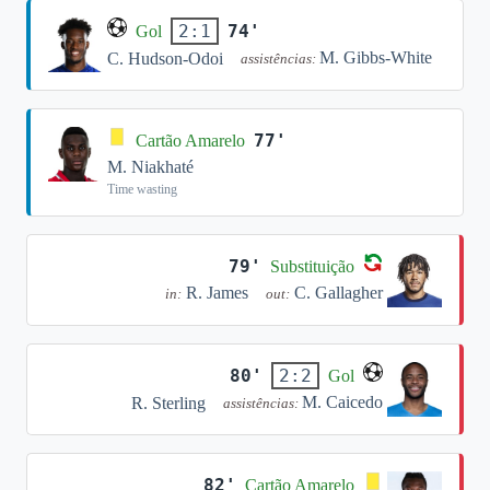
74'
2:1
Gol
M. Gibbs-White
C. Hudson-Odoi
assistências:
77'
Cartão Amarelo
M. Niakhaté
Time wasting
79'
Substituição
R. James
C. Gallagher
in:
out:
80'
2:2
Gol
M. Caicedo
R. Sterling
assistências:
82'
Cartão Amarelo