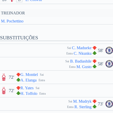
TREINADOR
M. Pochettino
SUBSTITUIÇÕES
C. Madueke
Sai
58'
C. Nkunku
Entra
B. Badiashile
Sai
58'
M. Gusto
Entra
G. Montiel
Sai
72'
A. Elanga
Entra
R. Yates
Sai
72'
H. Toffolo
Entra
M. Mudryk
Sai
73'
R. Sterling
Entra