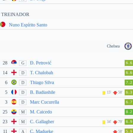
TREINADOR
Nuno Espírito Santo
Chelsea
28
Đ. Petrović
G
6.6
14
T. Chalobah
D
6.6
6
Thiago Silva
D
7.2
5
B. Badiashile
D
15'
58'
6.3
3
Marc Cucurella
D
6.7
25
M. Caicedo
M
8.2
23
C. Gallagher
M
34'
79'
6.9
11
C. Madueke
A
58'
5.9