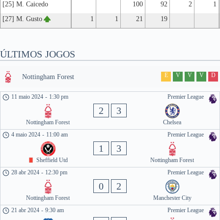
[25] M. Caicedo
100
92
2
1
[27] M. Gusto
1
1
21
19
ÚLTIMOS JOGOS
E
V
V
V
D
Nottingham Forest
11 maio 2024
-
1:30 pm
Premier League
2
3
Nottingham Forest
Chelsea
4 maio 2024
-
11:00 am
Premier League
1
3
Sheffield Utd
Nottingham Forest
28 abr 2024
-
12:30 pm
Premier League
0
2
Nottingham Forest
Manchester City
21 abr 2024
-
9:30 am
Premier League