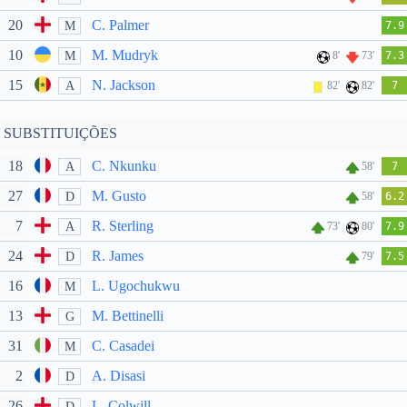
20
C. Palmer
M
7.9
10
M. Mudryk
M
8'
73'
7.3
15
N. Jackson
A
82'
82'
7
SUBSTITUIÇÕES
18
C. Nkunku
A
58'
7
27
M. Gusto
D
58'
6.2
7
R. Sterling
A
73'
80'
7.9
24
R. James
D
79'
7.5
16
L. Ugochukwu
M
13
M. Bettinelli
G
31
C. Casadei
M
2
A. Disasi
D
26
L. Colwill
D