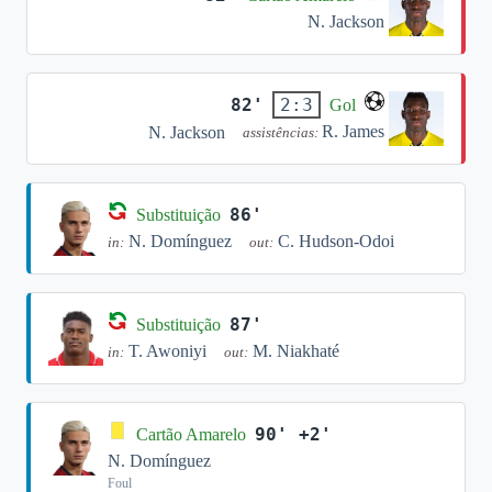
N. Jackson
82'
2:3
Gol
R. James
N. Jackson
assistências:
86'
Substituição
N. Domínguez
C. Hudson-Odoi
in:
out:
87'
Substituição
T. Awoniyi
M. Niakhaté
in:
out:
90' +2'
Cartão Amarelo
N. Domínguez
Foul