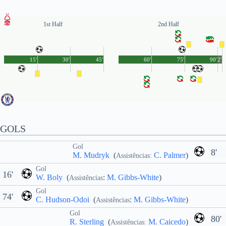
1st Half
2nd Half
15'
30'
45'
60'
75'
90'
2'
GOLS
Gol
8'
M. Mudryk
(
C. Palmer
)
Assistências:
Gol
16'
W. Boly
(
:
M. Gibbs-White
)
Assistências
Gol
74'
C. Hudson-Odoi
(
:
M. Gibbs-White
)
Assistências
Gol
80'
R. Sterling
(
M. Caicedo
)
Assistências: