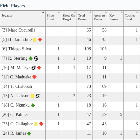
Field Players
Jogador
Shots
Shots On
Total
Accurate
Key
Tackles
Total
Target
Passes
Passes
Passes
Total
[3] Marc Cucurella
65
58
1
[5] B. Badiashile
46
43
1
[6] Thiago Silva
1
108
105
[7] R. Sterling
1
1
10
9
1
[10] M. Mudryk
1
1
17
11
[11] C. Madueke
13
11
1
[14] T. Chalobah
73
69
1
[15] N. Jackson
2
2
23
19
[18] C. Nkunku
1
18
16
1
[20] C. Palmer
1
47
39
5
[23] C. Gallagher
1
47
45
3
[24] R. James
11
10
1
1