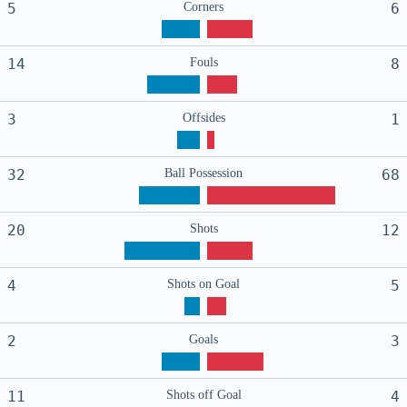
5
Corners
6
14
Fouls
8
3
Offsides
1
32
Ball Possession
68
20
Shots
12
4
Shots on Goal
5
2
Goals
3
11
Shots off Goal
4