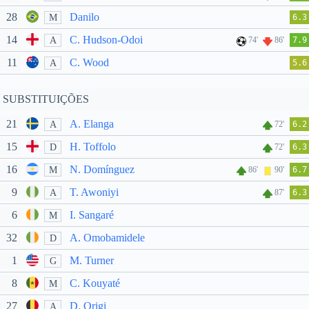
28
Danilo
M
6.3
14
C. Hudson-Odoi
A
74'
86'
7.9
11
C. Wood
A
5.6
SUBSTITUIÇÕES
21
A. Elanga
A
72'
6.2
15
H. Toffolo
D
72'
6.3
16
N. Domínguez
M
86'
90'
6.7
9
T. Awoniyi
A
87'
6.3
6
I. Sangaré
M
32
A. Omobamidele
D
1
M. Turner
G
8
C. Kouyaté
M
27
D. Origi
A