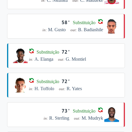
C. Nkunku
C. Madueke
in:
out:
58'
Substituição
M. Gusto
B. Badiashile
in:
out:
72'
Substituição
A. Elanga
G. Montiel
in:
out:
72'
Substituição
H. Toffolo
R. Yates
in:
out:
73'
Substituição
R. Sterling
M. Mudryk
in:
out: