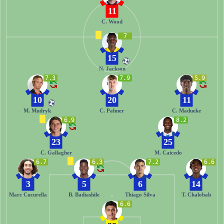
11
C. Wood
7
15
N. Jackson
7.3
7.9
5.9
10
20
11
M. Mudryk
C. Palmer
C. Madueke
6.9
8.2
23
25
C. Gallagher
M. Caicedo
6.7
6.3
7.2
6.6
3
5
6
14
Marc Cucurella
B. Badiashile
Thiago Silva
T. Chalobah
6.6