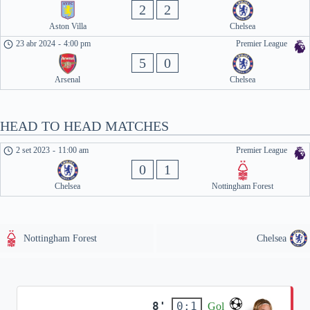
2
2
Aston Villa
Chelsea
23 abr 2024
-
4:00 pm
Premier League
5
0
Arsenal
Chelsea
HEAD TO HEAD MATCHES
2 set 2023
-
11:00 am
Premier League
0
1
Chelsea
Nottingham Forest
Nottingham Forest
Chelsea
8'
0:1
Gol