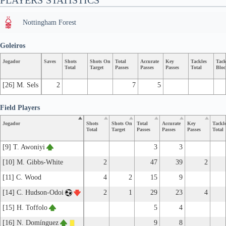
PLAYERS STATISTICS
Nottingham Forest
Goleiros
Jogador
Saves
Shots
Shots On
Total
Accurate
Key
Tackles
Tack
Total
Target
Passes
Passes
Passes
Total
Bloc
[26] M. Sels
2
7
5
Field Players
Jogador
Shots
Shots On
Total
Accurate
Key
Tackl
Total
Target
Passes
Passes
Passes
Total
[9] T. Awoniyi
3
3
[10] M. Gibbs-White
2
47
39
2
[11] C. Wood
4
2
15
9
[14] C. Hudson-Odoi
2
1
29
23
4
[15] H. Toffolo
5
4
[16] N. Domínguez
9
8