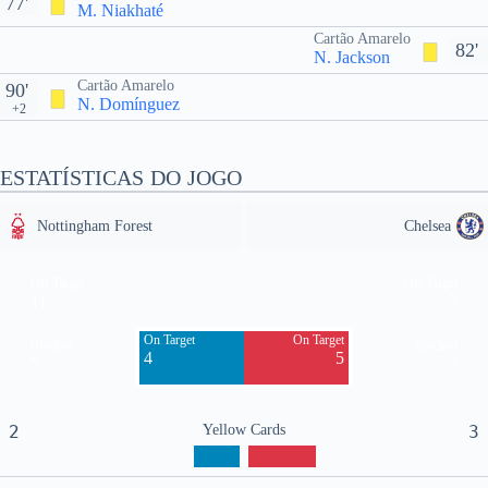
77'
M. Niakhaté
Cartão Amarelo
82'
N. Jackson
Cartão Amarelo
90'
N. Domínguez
+2
ESTATÍSTICAS DO JOGO
Nottingham Forest
Chelsea
Off Target
Off Target
11
7
On Target
On Target
Blocked
Blocked
4
5
5
3
2
Yellow Cards
3