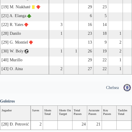
[19] M. Niakhaté
29
23
[21] A. Elanga
6
5
[22] R. Yates
3
16
14
[28] Danilo
1
23
18
1
[29] G. Montiel
13
9
2
[30] W. Boly
1
1
26
19
2
[40] Murillo
29
22
1
[43] O. Aina
2
27
22
1
Chelsea
Goleiros
Jogador
Saves
Shots
Shots On
Total
Accurate
Key
Tackles
Total
Target
Passes
Passes
Passes
Total
[28] Đ. Petrović
2
24
21