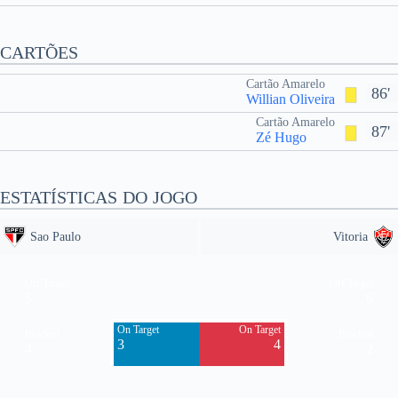
CARTÕES
Cartão Amarelo
86'
Willian Oliveira
Cartão Amarelo
87'
Zé Hugo
ESTATÍSTICAS DO JOGO
Sao Paulo
Vitoria
Off Target
Off Target
5
6
On Target
On Target
Blocked
Blocked
3
4
4
2