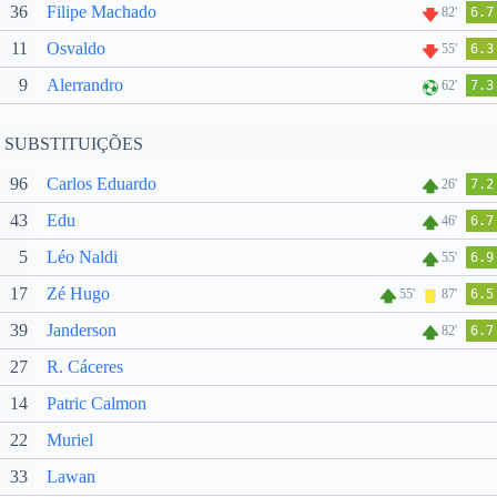
36
Filipe Machado
82'
6.7
11
Osvaldo
55'
6.3
9
Alerrandro
62'
7.3
SUBSTITUIÇÕES
96
Carlos Eduardo
26'
7.2
43
Edu
46'
6.7
5
Léo Naldi
55'
6.9
17
Zé Hugo
55'
87'
6.5
39
Janderson
82'
6.7
27
R. Cáceres
14
Patric Calmon
22
Muriel
33
Lawan