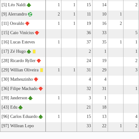
[5] Léo Naldi
1
1
15
14
2
[9] Alerrandro
2
1
11
10
1
[11] Osvaldo
1
1
19
16
2
[15] Caio Vinícius
36
33
5
[16] Lucas Esteves
1
37
35
1
1
[17] Zé Hugo
2
1
1
[28] Ricardo Ryller
24
19
2
[29] Willian Oliveira
1
1
31
29
3
[30] Matheuzinho
4
4
[36] Filipe Machado
32
31
1
[39] Janderson
1
3
1
[43] Edu
21
18
[96] Carlos Eduardo
1
15
13
4
[97] Willean Lepo
33
22
1
2