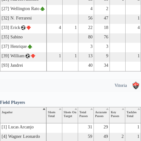
[27] Wellington Rato
4
2
[32] N. Ferraresi
56
47
1
[33] Erick
4
1
22
18
4
[35] Sabino
80
76
[37] Henrique
3
3
[39] William
1
1
13
9
1
[93] Jandrei
40
34
Vitoria
Field Players
Jogador
Shots
Shots On
Total
Accurate
Key
Tackles
Total
Target
Passes
Passes
Passes
Total
[1] Lucas Arcanjo
31
29
1
[4] Wagner Leonardo
59
49
2
1