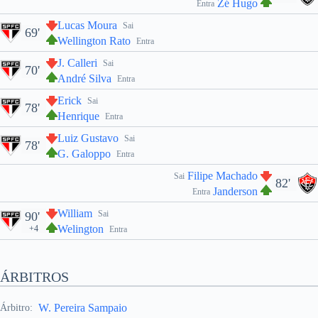
Zé Hugo
Entra
Lucas Moura
Sai
69'
Wellington Rato
Entra
J. Calleri
Sai
70'
André Silva
Entra
Erick
Sai
78'
Henrique
Entra
Luiz Gustavo
Sai
78'
G. Galoppo
Entra
Filipe Machado
Sai
82'
Janderson
Entra
William
Sai
90'
Welington
+4
Entra
ÁRBITROS
W. Pereira Sampaio
Árbitro: