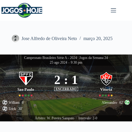
Pular
para
o
conteúdo
Jose Alfredo de Oliveira Neto
março 20, 2025
Campeonato Brasileiro Série A - 2024
|
Jogos da Semana 24
25 ago 2024
-
9:30 pm
2
:
1
Sao Paulo
ENCERRADO
Vitoria
William
6'
Alerrandro
62'
Erick
30'
Árbitro: W. Pereira Sampaio
Intervalo: 2-0
|