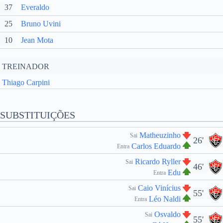
37
Everaldo
25
Bruno Uvini
10
Jean Mota
TREINADOR
Thiago Carpini
SUBSTITUIÇÕES
Matheuzinho
Sai
26'
Carlos Eduardo
Entra
Ricardo Ryller
Sai
46'
Edu
Entra
Caio Vinícius
Sai
55'
Léo Naldi
Entra
Osvaldo
Sai
55'