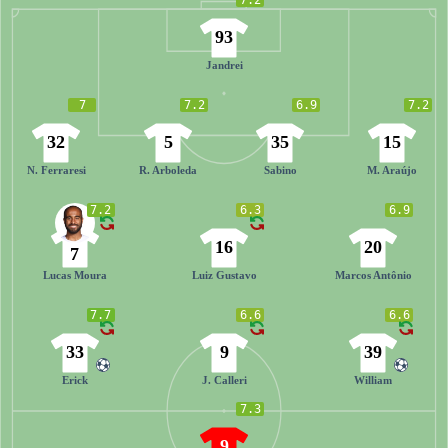
93
Jandrei
7
7.2
6.9
7.2
32
5
35
15
N. Ferraresi
R. Arboleda
Sabino
M. Araújo
7.2
6.3
6.9
16
20
7
Lucas Moura
Luiz Gustavo
Marcos Antônio
7.7
6.6
6.6
33
9
39
Erick
J. Calleri
William
7.3
9