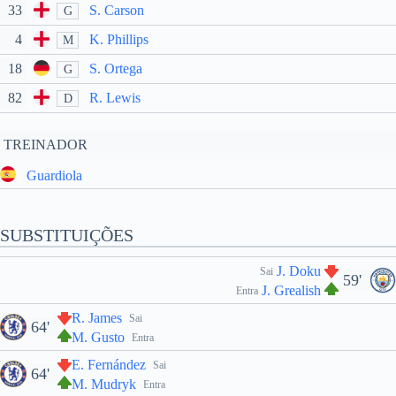
33
S. Carson
G
4
K. Phillips
M
18
S. Ortega
G
82
R. Lewis
D
TREINADOR
Guardiola
SUBSTITUIÇÕES
J. Doku
Sai
59'
J. Grealish
Entra
R. James
Sai
64'
M. Gusto
Entra
E. Fernández
Sai
64'
M. Mudryk
Entra