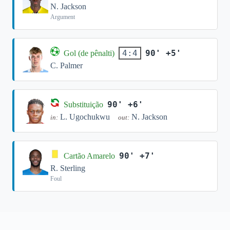
N. Jackson
Argument
90' +5'
4:4
Gol (de pênalti)
C. Palmer
90' +6'
Substituição
L. Ugochukwu
N. Jackson
in:
out:
90' +7'
Cartão Amarelo
R. Sterling
Foul