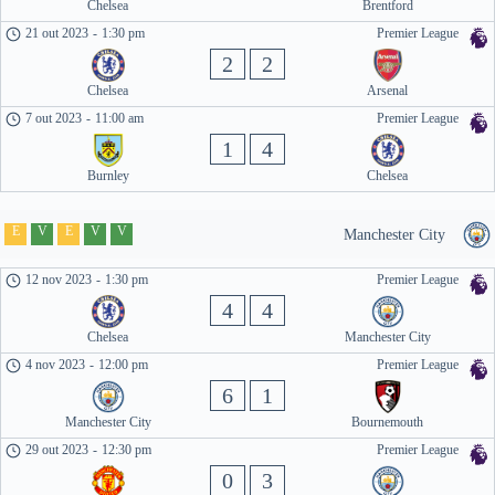
Chelsea
Brentford
21 out 2023
-
1:30 pm
Premier League
2
2
Chelsea
Arsenal
7 out 2023
-
11:00 am
Premier League
1
4
Burnley
Chelsea
E
V
E
V
V
Manchester City
12 nov 2023
-
1:30 pm
Premier League
4
4
Chelsea
Manchester City
4 nov 2023
-
12:00 pm
Premier League
6
1
Manchester City
Bournemouth
29 out 2023
-
12:30 pm
Premier League
0
3