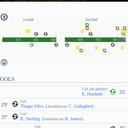
1st Half
2nd Half
15'
30'
45'
1'
60'
75'
90'
7'
GOLS
Gol (de pênalti)
25'
E. Haaland
Gol
29'
Thiago Silva
(
:
C. Gallagher
)
Assistências
Gol
37'
R. Sterling
(
:
R. James
)
Assistências
Gol
45'