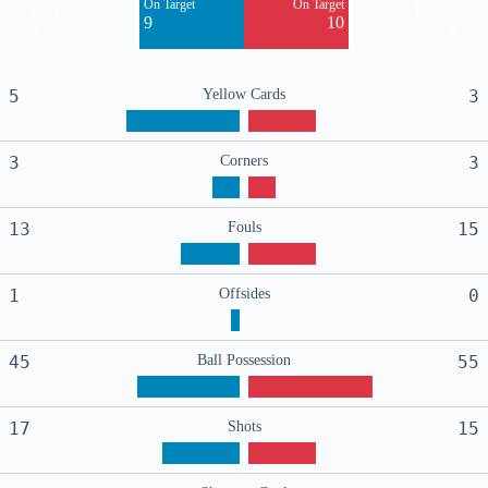
On Target
On Target
Blocked
Blocked
9
10
5
2
5
Yellow Cards
3
3
Corners
3
13
Fouls
15
1
Offsides
0
45
Ball Possession
55
17
Shots
15