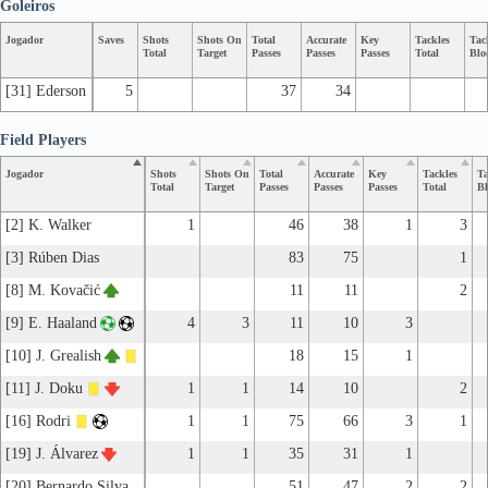
Goleiros
Jogador
Saves
Shots
Shots On
Total
Accurate
Key
Tackles
Tac
Total
Target
Passes
Passes
Passes
Total
Blo
[31] Ederson
5
37
34
Field Players
Jogador
Shots
Shots On
Total
Accurate
Key
Tackles
Ta
Total
Target
Passes
Passes
Passes
Total
Bl
[2] K. Walker
1
46
38
1
3
[3] Rúben Dias
83
75
1
[8] M. Kovačić
11
11
2
[9] E. Haaland
4
3
11
10
3
[10] J. Grealish
18
15
1
[11] J. Doku
1
1
14
10
2
[16] Rodri
1
1
75
66
3
1
[19] J. Álvarez
1
1
35
31
1
[20] Bernardo Silva
51
47
2
2