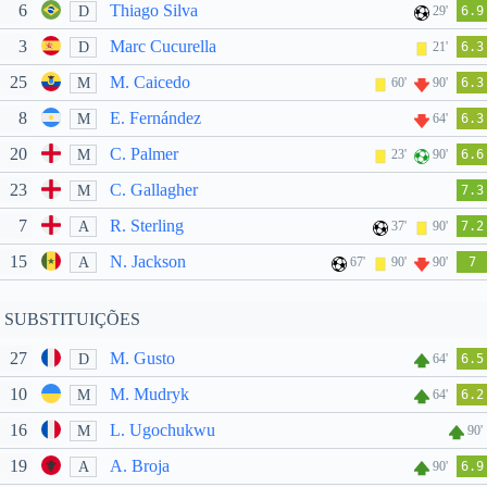
6
Thiago Silva
D
29'
6.9
3
Marc Cucurella
D
21'
6.3
25
M. Caicedo
M
60'
90'
6.3
8
E. Fernández
M
64'
6.3
20
C. Palmer
M
23'
90'
6.6
23
C. Gallagher
M
7.3
7
R. Sterling
A
37'
90'
7.2
15
N. Jackson
A
67'
90'
90'
7
SUBSTITUIÇÕES
27
M. Gusto
D
64'
6.5
10
M. Mudryk
M
64'
6.2
16
L. Ugochukwu
M
90'
19
A. Broja
A
90'
6.9