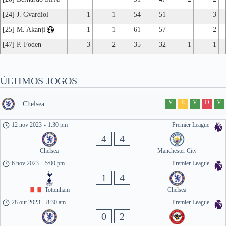
[24] J. Gvardiol
1
1
54
51
3
[25] M. Akanji
1
1
61
57
2
[47] P. Foden
3
2
35
32
1
1
ÚLTIMOS JOGOS
V
E
V
D
V
Chelsea
12 nov 2023
-
1:30 pm
Premier League
4
4
Chelsea
Manchester City
6 nov 2023
-
5:00 pm
Premier League
1
4
Tottenham
Chelsea
28 out 2023
-
8:30 am
Premier League
0
2