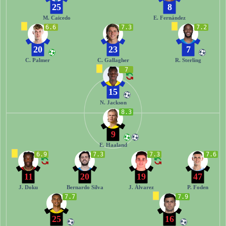
25
8
M. Caicedo
E. Fernández
6.6
7.3
7.2
20
23
7
C. Palmer
C. Gallagher
R. Sterling
7
15
N. Jackson
8.3
9
E. Haaland
6.9
7.3
7.3
7.6
11
20
19
47
J. Doku
Bernardo Silva
J. Álvarez
P. Foden
7.7
7.9
25
16