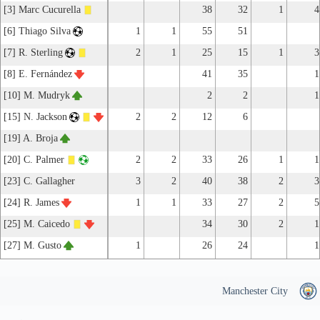
[3] Marc Cucurella
38
32
1
4
[6] Thiago Silva
1
1
55
51
[7] R. Sterling
2
1
25
15
1
3
[8] E. Fernández
41
35
1
[10] M. Mudryk
2
2
1
[15] N. Jackson
2
2
12
6
[19] A. Broja
[20] C. Palmer
2
2
33
26
1
1
[23] C. Gallagher
3
2
40
38
2
3
[24] R. James
1
1
33
27
2
5
[25] M. Caicedo
34
30
2
1
[27] M. Gusto
1
26
24
1
Manchester City