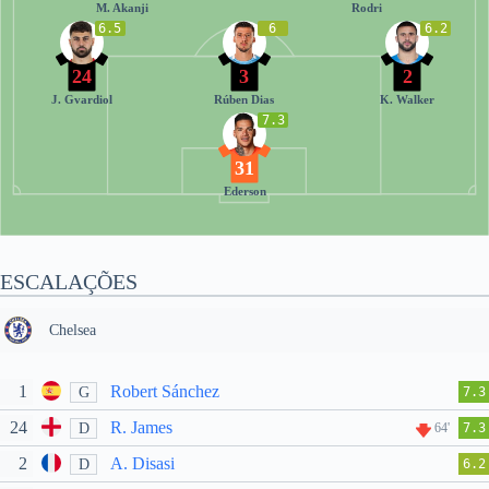
M. Akanji
Rodri
6.5
6
6.2
24
3
2
J. Gvardiol
Rúben Dias
K. Walker
7.3
31
Ederson
ESCALAÇÕES
Chelsea
1
Robert Sánchez
G
7.3
24
R. James
D
64'
7.3
2
A. Disasi
D
6.2