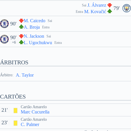
J. Álvarez
Sai
79'
M. Kovačić
Entra
M. Caicedo
Sai
90'
A. Broja
Entra
N. Jackson
Sai
90'
L. Ugochukwu
+6
Entra
ÁRBITROS
A. Taylor
Árbitro:
CARTÕES
Cartão Amarelo
21'
Marc Cucurella
Cartão Amarelo
23'
C. Palmer