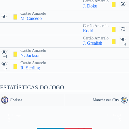
Cartão Amarelo
56'
J. Doku
Cartão Amarelo
60'
M. Caicedo
Cartão Amarelo
72'
Rodri
Cartão Amarelo
90'
J. Grealish
+4
Cartão Amarelo
90'
N. Jackson
+4
Cartão Amarelo
90'
R. Sterling
+7
ESTATÍSTICAS DO JOGO
Chelsea
Manchester City
Off Target
Off Target
3
5