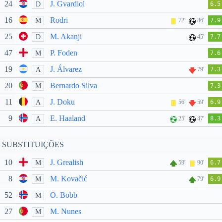
24
J. Gvardiol
D
6.5
16
Rodri
M
72'
86'
7.9
25
M. Akanji
D
45'
7.7
47
P. Foden
M
7.6
19
J. Álvarez
A
79'
7.3
20
Bernardo Silva
M
7.3
11
J. Doku
A
56'
59'
6.9
9
E. Haaland
A
25'
47'
8.3
SUBSTITUIÇÕES
10
J. Grealish
M
59'
90'
6.7
8
M. Kovačić
M
79'
6.9
52
O. Bobb
M
27
M. Nunes
M