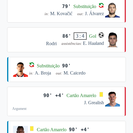
79'
Substituição
M. Kovačić
J. Álvarez
in:
out:
86'
3:4
Gol
E. Haaland
Rodri
assistências:
90'
Substituição
A. Broja
M. Caicedo
in:
out:
90' +4'
Cartão Amarelo
J. Grealish
Argument
90' +4'
Cartão Amarelo