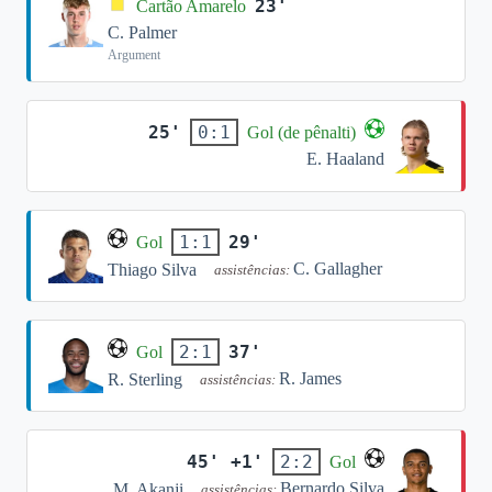
23'
Cartão Amarelo
C. Palmer
Argument
25'
0:1
Gol (de pênalti)
E. Haaland
29'
1:1
Gol
C. Gallagher
Thiago Silva
assistências:
37'
2:1
Gol
R. James
R. Sterling
assistências:
45' +1'
2:2
Gol
Bernardo Silva
M. Akanji
assistências: