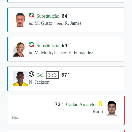
64'
Substituição
M. Gusto
R. James
in:
out:
64'
Substituição
M. Mudryk
E. Fernández
in:
out:
67'
3:3
Gol
N. Jackson
72'
Cartão Amarelo
Rodri
Foul