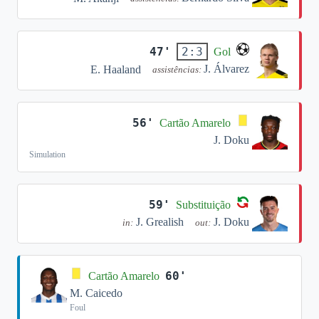
47'
2:3
Gol
J. Álvarez
E. Haaland
assistências:
56'
Cartão Amarelo
J. Doku
Simulation
59'
Substituição
J. Grealish
J. Doku
in:
out:
60'
Cartão Amarelo
M. Caicedo
Foul