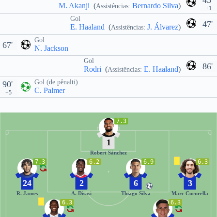
M. Akanji
(
Bernardo Silva
)
Assistências:
+1
Gol
47'
E. Haaland
(
J. Álvarez
)
Assistências:
Gol
67'
N. Jackson
Gol
86'
Rodri
(
E. Haaland
)
Assistências:
Gol (de pênalti)
90'
C. Palmer
+5
7.3
1
Robert Sánchez
7.3
6.2
6.9
6.3
24
2
6
3
R. James
A. Disasi
Thiago Silva
Marc Cucurella
6.3
6.3