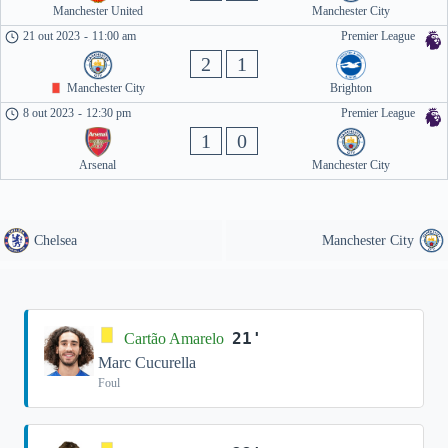
Manchester United
Manchester City
21 out 2023
-
11:00 am
Premier League
2
1
Manchester City
Brighton
8 out 2023
-
12:30 pm
Premier League
1
0
Arsenal
Manchester City
Chelsea
Manchester City
21'
Cartão Amarelo
Marc Cucurella
Foul