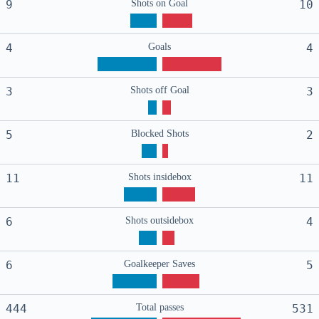
9
Shots on Goal
10
4
Goals
4
3
Shots off Goal
3
5
Blocked Shots
2
11
Shots insidebox
11
6
Shots outsidebox
4
6
Goalkeeper Saves
5
444
Total passes
531