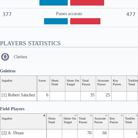
377
Passes accurate
477
PLAYERS STATISTICS
Chelsea
Goleiros
Jogador
Saves
Shots
Shots On
Total
Accurate
Key
Tackles
Total
Target
Passes
Passes
Passes
Total
[1] Robert Sánchez
6
35
25
Field Players
Jogador
Shots
Shots On
Total
Accurate
Key
Tackles
Total
Target
Passes
Passes
Passes
Total
[2] A. Disasi
70
66
1