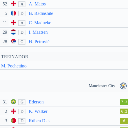
52
A. Matos
A
5
B. Badiashile
D
11
C. Madueke
A
29
I. Maatsen
D
28
Đ. Petrović
G
TREINADOR
M. Pochettino
Manchester City
31
Ederson
G
7.3
2
K. Walker
D
6.2
3
Rúben Dias
D
6