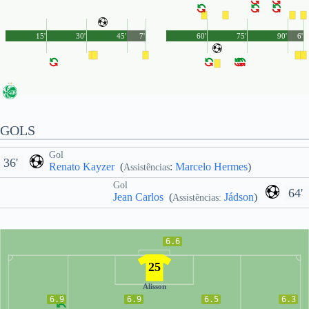
15'
30'
45'
7'
60'
75'
90'
6'
GOLS
Gol
36'
Renato Kayzer
(
:
Marcelo Hermes
)
Assistências
Gol
64'
Jean Carlos
(
Jádson
)
Assistências:
6.6
25
Alisson
6.9
6.9
6.5
6.3