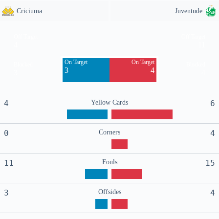
Criciuma
Juventude
Off Target
Off Target
4
11
On Target
On Target
Blocked
Blocked
3
4
3
4
4
Yellow Cards
6
0
Corners
4
11
Fouls
15
3
Offsides
4