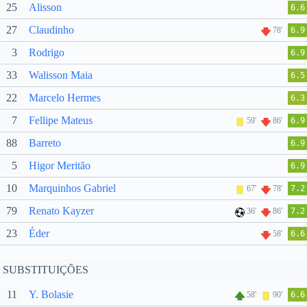
25
Alisson
6.6
27
Claudinho
78'
6.9
3
Rodrigo
6.9
33
Walisson Maia
6.5
22
Marcelo Hermes
6.3
7
Fellipe Mateus
59'
86'
6.9
88
Barreto
6.9
5
Higor Meritão
6.9
10
Marquinhos Gabriel
67'
78'
7.2
79
Renato Kayzer
36'
86'
7.2
23
Éder
58'
6.6
SUBSTITUIÇÕES
11
Y. Bolasie
58'
90'
6.6