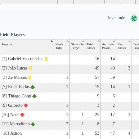
Juventude
Field Players
Jogador
Shots
Shots On
Total
Accurate
Key
Tack
Total
Target
Passes
Passes
Passes
Tota
[1] Gabriel Vasconcelos
16
14
[2] João Lucas
49
40
3
[3] Zé Marcos
1
57
39
[7] Erick Farias
1
15
14
1
[8] Thiago Conti
9
6
[9] Gilberto
1
3
2
[10] Nenê
1
1
25
17
1
[11] Marcelinho
2
1
8
7
[16] Jádson
1
1
53
47
4