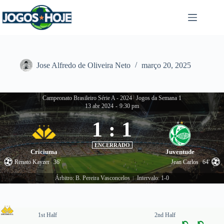
Pular
para
o
conteúdo
Jose Alfredo de Oliveira Neto
março 20, 2025
Campeonato Brasileiro Série A - 2024
|
Jogos da Semana 1
13 abr 2024
-
9:30 pm
1
:
1
ENCERRADO
Criciuma
Juventude
Renato Kayzer
36'
Jean Carlos
64'
Árbitro: B. Pereira Vasconcelos
Intervalo: 1-0
|
1st Half
2nd Half