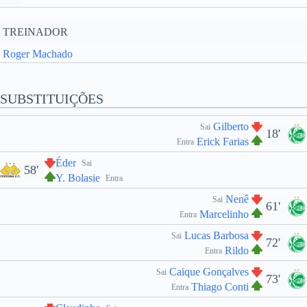
TREINADOR
Roger Machado
SUBSTITUIÇÕES
Gilberto
Sai
18'
Erick Farias
Entra
Éder
Sai
58'
Y. Bolasie
Entra
Nenê
Sai
61'
Marcelinho
Entra
Lucas Barbosa
Sai
72'
Rildo
Entra
Caique Gonçalves
Sai
73'
Thiago Conti
Entra