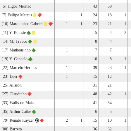
[5] Higor Meritão
43
39
[7] Fellipe Mateus
1
1
24
18
1
[10] Marquinhos Gabriel
1
1
23
21
1
[11] Y. Bolasie
5
4
2
[14] M. Trauco
8
4
[17] Matheusinho
1
7
7
[19] Y. Candelo
10
8
1
[22] Marcelo Hermes
1
39
23
1
[23] Éder
1
15
12
[25] Alisson
31
21
[27] Claudinho
48
42
1
[33] Walisson Maia
41
34
[35] Arthur Caíke
6
5
[79] Renato Kayzer
2
1
15
10
1
[88] Barreto
36
32