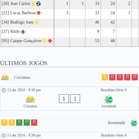
[20] Jean Carlos
1
1
33
24
2
[21] Lucas Barbosa
3
33
24
1
[34] Rodrigo Sam
46
42
[37] Rildo
9
7
[95] Caique Gonçalves
53
48
ÚLTIMOS JOGOS
E
D
D
D
D
Criciuma
13 abr 2024
-
9:30 pm
Brasileiro Série A
1
1
Criciuma
Juventude
E
E
V
V
D
Juventude
13 abr 2024
-
9:30 pm
Brasileiro Série A