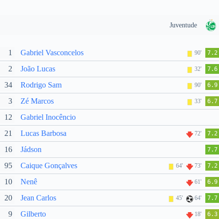
Juventude
1
Gabriel Vasconcelos
90'
7.2
2
João Lucas
32'
7.6
34
Rodrigo Sam
90'
6.9
3
Zé Marcos
33'
6.7
12
Gabriel Inocêncio
21
Lucas Barbosa
72'
7.2
16
Jádson
7.7
95
Caique Gonçalves
64'
73'
7.2
10
Nenê
61'
6.9
20
Jean Carlos
45'
64'
7.7
9
Gilberto
18'
6.3