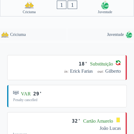
1
1
Criciuma
Juventude
Criciuma
Juventude
18'
Substituição
Erick Farias
Gilberto
in:
out:
29'
VAR
Penalty cancelled
32'
Cartão Amarelo
João Lucas