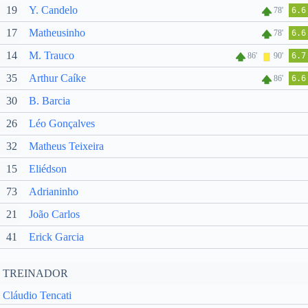
19
Y. Candelo
78'
6.6
17
Matheusinho
78'
6.6
14
M. Trauco
86'
90'
6.7
35
Arthur Caíke
86'
6.6
30
B. Barcia
26
Léo Gonçalves
32
Matheus Teixeira
15
Eliédson
73
Adrianinho
21
João Carlos
41
Erick Garcia
TREINADOR
Cláudio Tencati