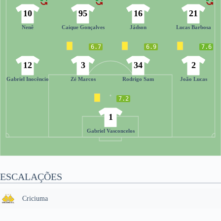
10
95
16
21
Nenê
Caique Gonçalves
Jádson
Lucas Barbosa
6.7
6.9
7.6
12
3
34
2
Gabriel Inocêncio
Zé Marcos
Rodrigo Sam
João Lucas
7.2
1
Gabriel Vasconcelos
ESCALAÇÕES
Criciuma