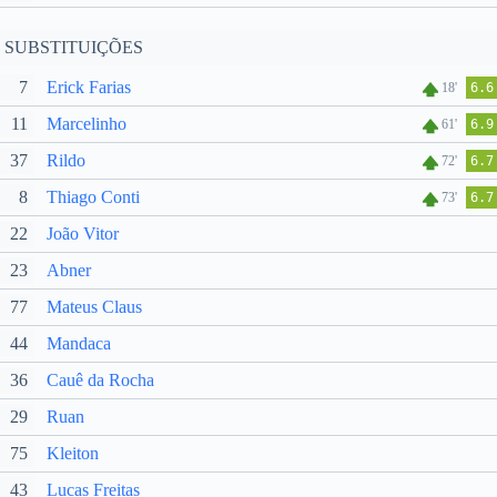
SUBSTITUIÇÕES
7
Erick Farias
18'
6.6
11
Marcelinho
61'
6.9
37
Rildo
72'
6.7
8
Thiago Conti
73'
6.7
22
João Vitor
23
Abner
77
Mateus Claus
44
Mandaca
36
Cauê da Rocha
29
Ruan
75
Kleiton
43
Lucas Freitas