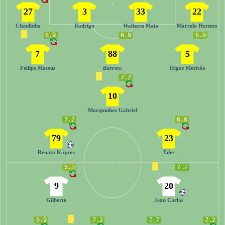
27
3
33
22
Claudinho
Rodrigo
Walisson Maia
Marcelo Hermes
6.9
6.9
6.9
7
88
5
Fellipe Mateus
Barreto
Higor Meritão
7.2
10
Marquinhos Gabriel
7.2
6.6
79
23
Renato Kayzer
Éder
6.3
7.7
9
20
Gilberto
Jean Carlos
6.9
7.2
7.7
7.2