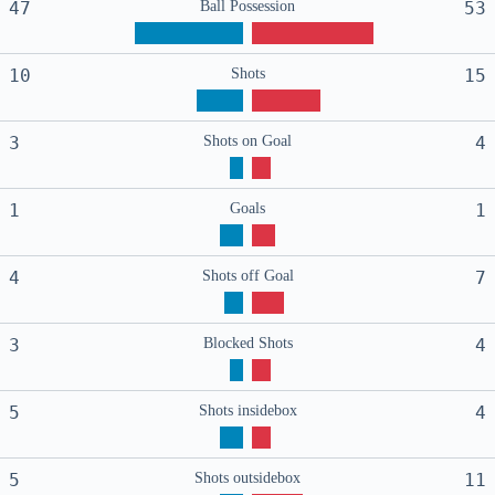
47
Ball Possession
53
10
Shots
15
3
Shots on Goal
4
1
Goals
1
4
Shots off Goal
7
3
Blocked Shots
4
5
Shots insidebox
4
5
Shots outsidebox
11