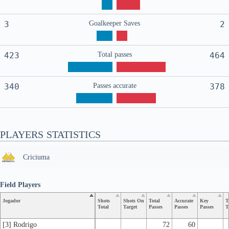
3
Goalkeeper Saves
2
423
Total passes
464
340
Passes accurate
378
PLAYERS STATISTICS
Criciuma
Field Players
Jogador
Shots
Shots On
Total
Accurate
Key
T
Total
Target
Passes
Passes
Passes
T
[3] Rodrigo
72
60