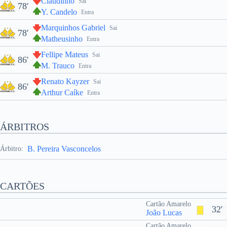
Claudinho
Sai
78'
Y. Candelo
Entra
Marquinhos Gabriel
Sai
78'
Matheusinho
Entra
Fellipe Mateus
Sai
86'
M. Trauco
Entra
Renato Kayzer
Sai
86'
Arthur Caíke
Entra
ÁRBITROS
B. Pereira Vasconcelos
Árbitro:
CARTÕES
Cartão Amarelo
32'
João Lucas
Cartão Amarelo