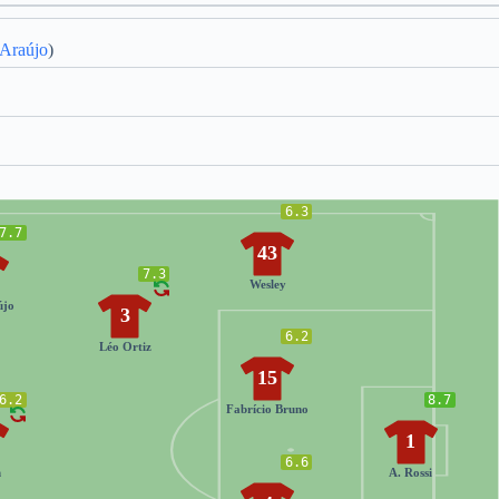
 Araújo
)
6.3
7.7
43
7.3
Wesley
újo
3
6.2
Léo Ortiz
15
6.2
8.7
Fabrício Bruno
1
6.6
n
A. Rossi