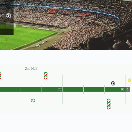
19'
2nd Half
75'
90'
1'