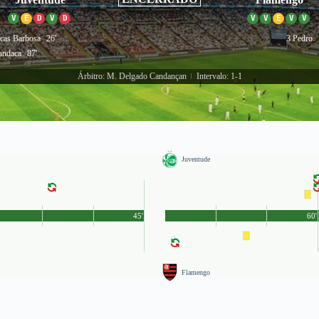
V
E
D
V
D
V
V
E
V
V
cas Barbosa
26'
3 Pedro
ndaca
87'
Árbitro: M. Delgado Candançan
Intervalo: 1-1
|
Juventude
45'
60'
Flamengo