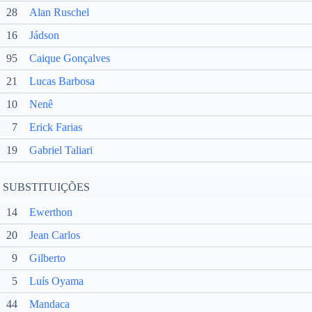
28
Alan Ruschel
16
Jádson
95
Caique Gonçalves
21
Lucas Barbosa
10
Nenê
7
Erick Farias
19
Gabriel Taliari
SUBSTITUIÇÕES
14
Ewerthon
20
Jean Carlos
9
Gilberto
5
Luís Oyama
44
Mandaca