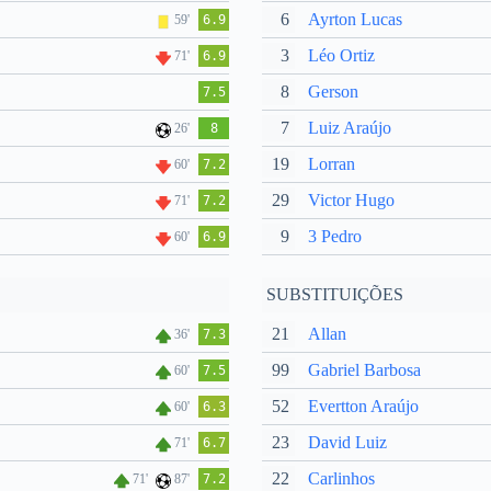
6
Ayrton Lucas
59'
6.9
3
Léo Ortiz
71'
6.9
8
Gerson
7.5
7
Luiz Araújo
26'
8
19
Lorran
60'
7.2
29
Victor Hugo
71'
7.2
9
3 Pedro
60'
6.9
SUBSTITUIÇÕES
21
Allan
36'
7.3
99
Gabriel Barbosa
60'
7.5
52
Evertton Araújo
60'
6.3
23
David Luiz
71'
6.7
22
Carlinhos
71'
87'
7.2