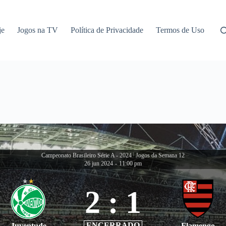
je
Jogos na TV
Política de Privacidade
Termos de Uso
Campeonato Brasileiro Série A - 2024
|
Jogos da Semana 12
26 jun 2024
-
11:00 pm
2
:
1
ENCERRADO
Juventude
Flamengo