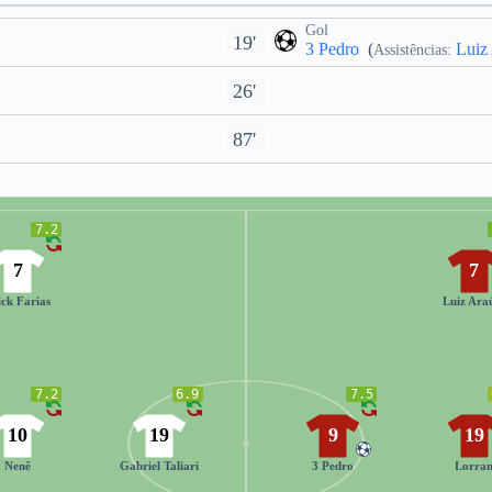
Gol
19'
3 Pedro
(
Luiz
Assistências:
26'
87'
7.2
7
7
ick Farias
Luiz Ara
7.2
6.9
7.5
10
19
9
19
Nenê
Gabriel Taliari
3 Pedro
Lorra