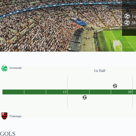
Lu
Ma
Juventude
1st Half
15'
30'
Flamengo
GOLS