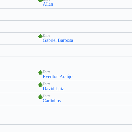
Allan
Entra
Gabriel Barbosa
Entra
Evertton Araújo
Entra
David Luiz
Entra
Carlinhos