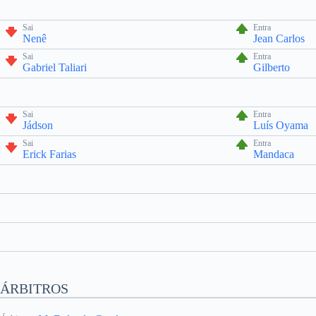
Sai
Entra
Nenê
Jean Carlos
Sai
Entra
Gabriel Taliari
Gilberto
Sai
Entra
Jádson
Luís Oyama
Sai
Entra
Erick Farias
Mandaca
ÁRBITROS