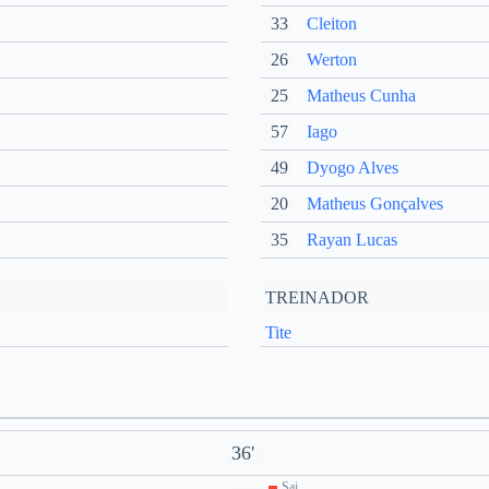
33
Cleiton
26
Werton
25
Matheus Cunha
57
Iago
49
Dyogo Alves
20
Matheus Gonçalves
35
Rayan Lucas
TREINADOR
Tite
36'
Sai