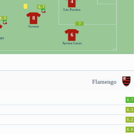
4
6.7
Léo Pereira
8
6.5
7
Gerson
6
ugo
Ayrton Lucas
Flamengo
8.7
6.3
6.2
6.6