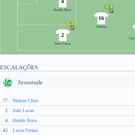
4
6.9
Danilo Boza
16
6.3
Jádson
2
Luc
João Lucas
ESCALAÇÕES
Juventude
77
Mateus Claus
2
João Lucas
4
Danilo Boza
43
Lucas Freitas