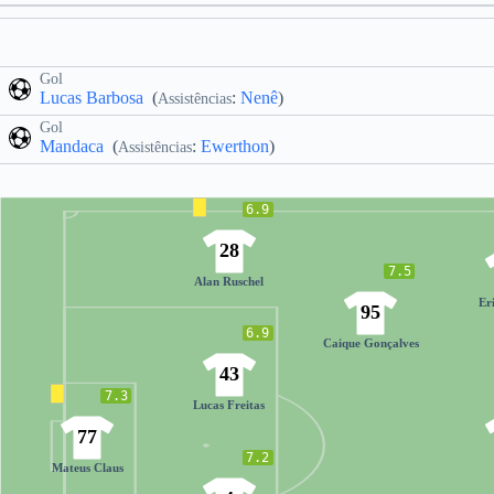
Gol
Lucas Barbosa
(
:
Nenê
)
Assistências
Gol
Mandaca
(
:
Ewerthon
)
Assistências
6.9
28
7.5
Alan Ruschel
Er
95
6.9
Caique Gonçalves
43
7.3
Lucas Freitas
77
7.2
Mateus Claus