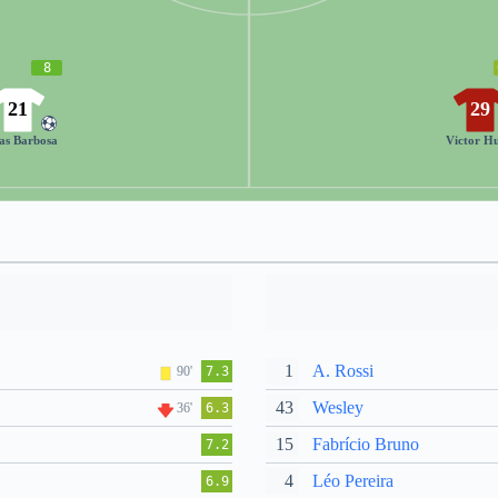
8
21
29
as Barbosa
Victor H
1
A. Rossi
90'
7.3
43
Wesley
36'
6.3
15
Fabrício Bruno
7.2
4
Léo Pereira
6.9