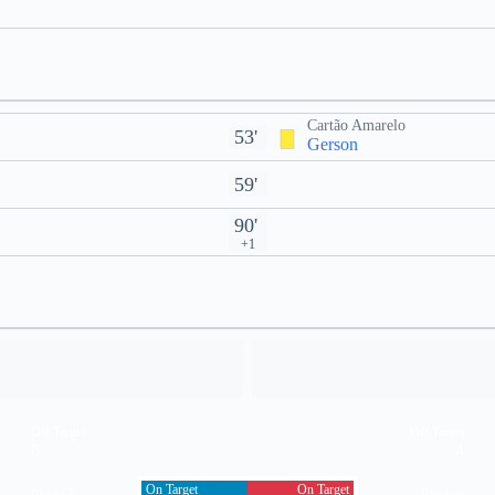
Cartão Amarelo
53'
Gerson
59'
90'
+1
Off Target
Off Target
6
4
On Target
On Target