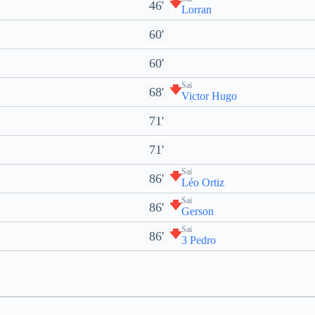
46'
Lorran
60'
60'
Sai
68'
Victor Hugo
71'
71'
Sai
86'
Léo Ortiz
Sai
86'
Gerson
Sai
86'
3 Pedro