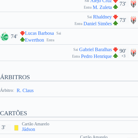
Alejo Cruz
Sai
73'
M. Zuleta
Entra
Rhaldney
Sai
73'
Daniel Simões
Entra
Lucas Barbosa
Sai
74'
Ewerthon
Entra
Gabriel Baralhas
Sai
90'
Pedro Henrique
+3
Entra
ÁRBITROS
R. Claus
Árbitro:
CARTÕES
Cartão Amarelo
3'
Jádson
Cartão Amarelo