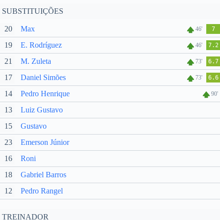
SUBSTITUIÇÕES
20
Max
46'
7
19
E. Rodríguez
46'
7.2
21
M. Zuleta
73'
6.7
17
Daniel Simões
73'
6.6
14
Pedro Henrique
90'
13
Luiz Gustavo
15
Gustavo
23
Emerson Júnior
16
Roni
18
Gabriel Barros
12
Pedro Rangel
TREINADOR