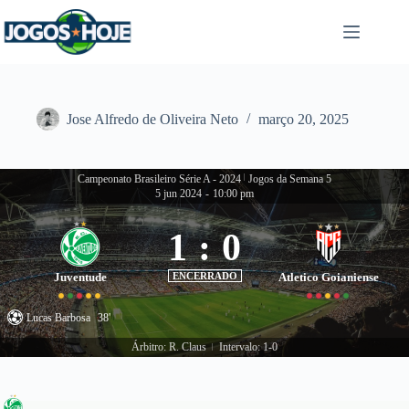
Pular
para
o
conteúdo
Jose Alfredo de Oliveira Neto
março 20, 2025
Campeonato Brasileiro Série A - 2024
|
Jogos da Semana 5
5 jun 2024
-
10:00 pm
1
:
0
Juventude
ENCERRADO
Atletico Goianiense
Lucas Barbosa
38'
Árbitro: R. Claus
Intervalo: 1-0
|