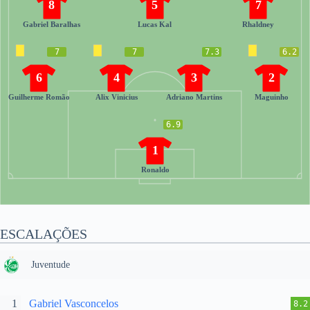
8
5
7
Gabriel Baralhas
Lucas Kal
Rhaldney
7
7
7.3
6.2
6
4
3
2
Guilherme Romão
Alix Vinicius
Adriano Martins
Maguinho
6.9
1
Ronaldo
ESCALAÇÕES
Juventude
1
Gabriel Vasconcelos
8.2