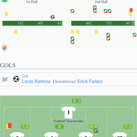
1st Half
2nd Half
15'
30'
45'
60'
75'
90'
3'
GOLS
Gol
38'
Lucas Barbosa
(
:
Erick Farias
)
Assistências
8.2
1
Gabriel Vasconcelos
7.2
8
6.9
7.3