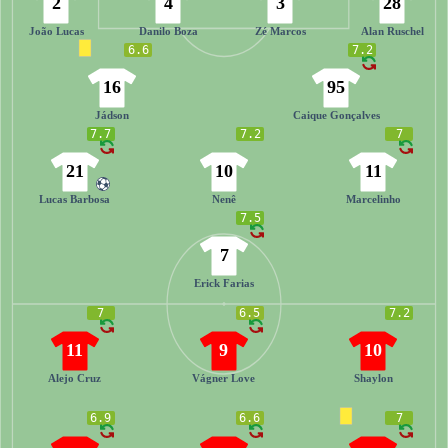
2
4
3
28
João Lucas
Danilo Boza
Zé Marcos
Alan Ruschel
6.6
7.2
16
95
Jádson
Caique Gonçalves
7.7
7.2
7
21
10
11
Lucas Barbosa
Nenê
Marcelinho
7.5
7
Erick Farias
7
6.5
7.2
11
9
10
Alejo Cruz
Vágner Love
Shaylon
6.9
6.6
7