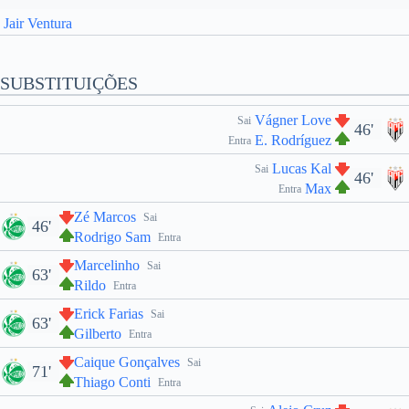
Jair Ventura
SUBSTITUIÇÕES
Vágner Love
Sai
46'
E. Rodríguez
Entra
Lucas Kal
Sai
46'
Max
Entra
Zé Marcos
Sai
46'
Rodrigo Sam
Entra
Marcelinho
Sai
63'
Rildo
Entra
Erick Farias
Sai
63'
Gilberto
Entra
Caique Gonçalves
Sai
71'
Thiago Conti
Entra