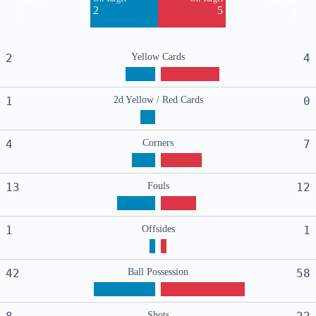
Blocked
Blocked
2
5
1
8
2
Yellow Cards
4
1
2d Yellow / Red Cards
0
4
Corners
7
13
Fouls
12
1
Offsides
1
42
Ball Possession
58
Shots