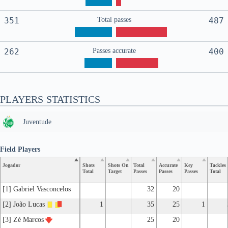
351
Total passes
487
262
Passes accurate
400
PLAYERS STATISTICS
Juventude
Field Players
Jogador
Shots
Shots On
Total
Accurate
Key
Tackles
Total
Target
Passes
Passes
Passes
Total
[1] Gabriel Vasconcelos
32
20
[2] João Lucas
1
35
25
1
[3] Zé Marcos
25
20