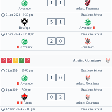
1
1
Juventude
Atletico Paranaense
21 abr 2024
-
9:30 pm
Brasileiro Série A
5
1
Botafogo
Juventude
17 abr 2024
-
11:00 pm
Brasileiro Série A
2
0
Juventude
Corinthians
D
D
E
V
D
Atletico Goianiense
5 jun 2024
-
10:00 pm
Brasileiro Série A
1
0
Juventude
Atletico Goianiense
1 jun 2024
-
7:00 pm
Brasileiro Série A
0
2
Vitoria
Atletico Goianiense
12 maio 2024
-
7:00 pm
Brasileiro Série A