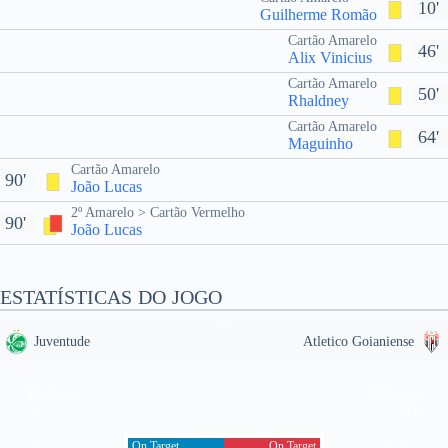
10'
Guilherme Romão
Cartão Amarelo
46'
Alix Vinicius
Cartão Amarelo
50'
Rhaldney
Cartão Amarelo
64'
Maguinho
Cartão Amarelo
90'
João Lucas
2º Amarelo > Cartão Vermelho
90'
João Lucas
ESTATÍSTICAS DO JOGO
Juventude
Atletico Goianiense
Off Target
Off Target
5
17
On Target
On Target