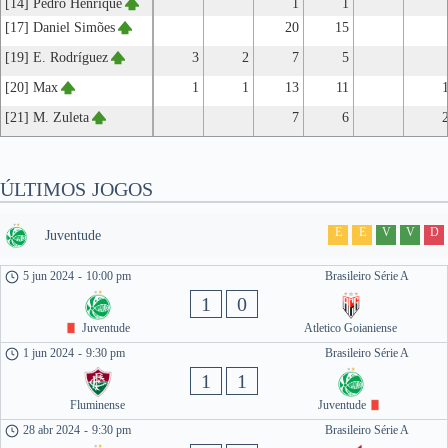
[14] Pedro Henrique
1
1
[17] Daniel Simões
20
15
[19] E. Rodríguez
3
2
7
5
[20] Max
1
1
13
11
[21] M. Zuleta
7
6
ÚLTIMOS JOGOS
E
E
V
V
D
Juventude
5 jun 2024
-
10:00 pm
Brasileiro Série A
1
0
Juventude
Atletico Goianiense
1 jun 2024
-
9:30 pm
Brasileiro Série A
1
1
Fluminense
Juventude
28 abr 2024
-
9:30 pm
Brasileiro Série A