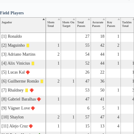
Field Players
Jogador
Shots
Shots On
Total
Accurate
Key
Tackles
Total
Target
Passes
Passes
Passes
Total
[1] Ronaldo
27
18
1
[2] Maguinho
1
55
42
2
[3] Adriano Martins
2
54
44
1
[4] Alix Vinicius
1
52
44
1
[5] Lucas Kal
26
22
[6] Guilherme Romão
2
1
47
36
[7] Rhaldney
53
50
1
[8] Gabriel Baralhas
1
47
41
[9] Vágner Love
6
5
1
[10] Shaylon
2
1
57
47
4
[11] Alejo Cruz
1
15
13
4