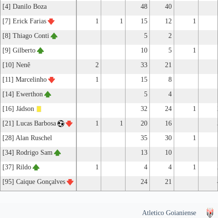
[4] Danilo Boza
48
40
[7] Erick Farias
1
1
15
12
1
[8] Thiago Conti
5
2
[9] Gilberto
10
5
1
[10] Nenê
2
33
21
[11] Marcelinho
1
15
8
[14] Ewerthon
5
4
[16] Jádson
32
24
1
[21] Lucas Barbosa
1
1
20
16
[28] Alan Ruschel
35
30
1
[34] Rodrigo Sam
13
10
[37] Rildo
1
4
4
1
[95] Caique Gonçalves
24
21
Atletico Goianiense