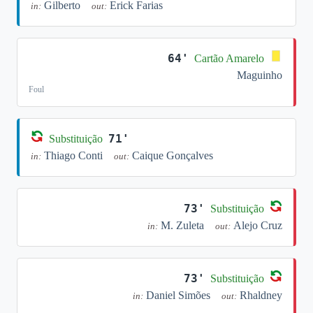
Gilberto
Erick Farias
in:
out:
64'
Cartão Amarelo
Maguinho
Foul
71'
Substituição
Thiago Conti
Caique Gonçalves
in:
out:
73'
Substituição
M. Zuleta
Alejo Cruz
in:
out:
73'
Substituição
Daniel Simões
Rhaldney
in:
out: