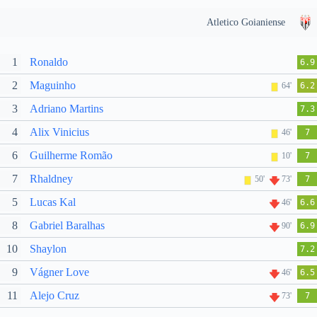
Atletico Goianiense
1
Ronaldo
6.9
2
Maguinho
64'
6.2
3
Adriano Martins
7.3
4
Alix Vinicius
46'
7
6
Guilherme Romão
10'
7
7
Rhaldney
50'
73'
7
5
Lucas Kal
46'
6.6
8
Gabriel Baralhas
90'
6.9
10
Shaylon
7.2
9
Vágner Love
46'
6.5
11
Alejo Cruz
73'
7