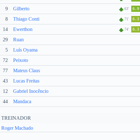
9
Gilberto
63'
6.9
8
Thiago Conti
71'
6.3
14
Ewerthon
74'
6.3
29
Ruan
5
Luís Oyama
72
Peixoto
77
Mateus Claus
43
Lucas Freitas
12
Gabriel Inocêncio
44
Mandaca
TREINADOR
Roger Machado