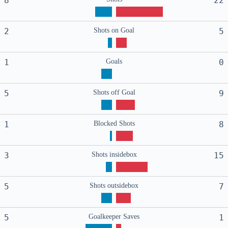
8
22
2
Shots on Goal
5
1
Goals
0
5
Shots off Goal
9
1
Blocked Shots
8
3
Shots insidebox
15
5
Shots outsidebox
7
5
Goalkeeper Saves
1