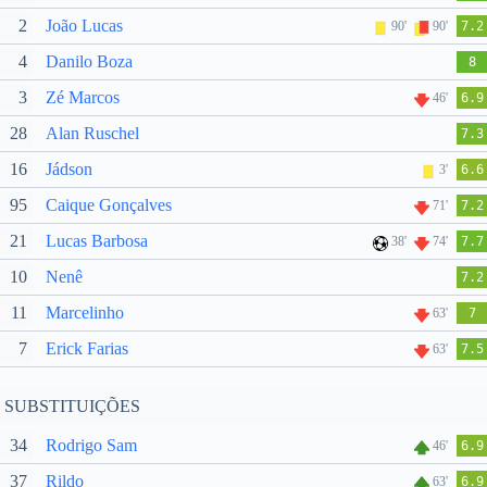
2
João Lucas
90'
90'
7.2
4
Danilo Boza
8
3
Zé Marcos
46'
6.9
28
Alan Ruschel
7.3
16
Jádson
3'
6.6
95
Caique Gonçalves
71'
7.2
21
Lucas Barbosa
38'
74'
7.7
10
Nenê
7.2
11
Marcelinho
63'
7
7
Erick Farias
63'
7.5
SUBSTITUIÇÕES
34
Rodrigo Sam
46'
6.9
37
Rildo
63'
6.9