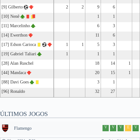
[9] Gilberto
2
2
9
6
[10] Nenê
1
1
[11] Marcelinho
6
3
[14] Ewerthon
11
6
[17] Edson Carioca
1
1
5
3
[19] Gabriel Taliari
1
1
1
[28] Alan Ruschel
18
14
1
[44] Mandaca
20
15
1
[88] Davi Goes
3
1
[96] Ronaldo
32
27
ÚLTIMOS JOGOS
V
V
V
E
V
Flamengo