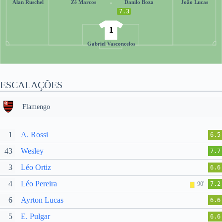
Alan Ruschel
Zé Marcos
Danilo Boza
João Lucas
7.3
1
Gabriel Vasconcelos
ESCALAÇÕES
Flamengo
1
A. Rossi
6.5
43
Wesley
7.7
3
Léo Ortiz
6.6
4
Léo Pereira
90'
7.2
6
Ayrton Lucas
6.6
5
E. Pulgar
6.6