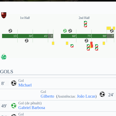
1st Half
2nd Half
15'
30'
45'
5'
60'
75'
90'
7'
GOLS
Gol
8'
Michael
Gol
24'
Gilberto
(
João Lucas
)
Assistências:
Gol (de pênalti)
49'
Gabriel Barbosa
Gol