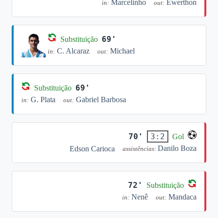
Marcelinho
Ewerthon
in:
out:
69'
Substituição
C. Alcaraz
Michael
in:
out:
69'
Substituição
G. Plata
Gabriel Barbosa
in:
out:
70'
3:2
Gol
Danilo Boza
Edson Carioca
assistências:
72'
Substituição
Nenê
Mandaca
in:
out: