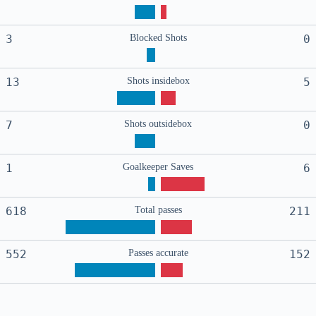
3
Blocked Shots
0
13
Shots insidebox
5
7
Shots outsidebox
0
1
Goalkeeper Saves
6
618
Total passes
211
552
Passes accurate
152