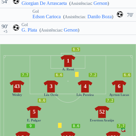
54'
Giorgian De Arrascaeta
(
:
Gerson
)
Assistências
Gol
70'
Edson Carioca
(
Danilo Boza
)
Assistências:
Gol
90'
G. Plata
(
:
Gerson
)
Assistências
+5
6.5
1
A. Rossi
7.7
6.6
7.2
6.6
43
3
4
6
Wesley
Léo Ortiz
Léo Pereira
Ayrton Lucas
6.6
7.2
5
52
E. Pulgar
Evertton Araújo
9
8.6
7.7