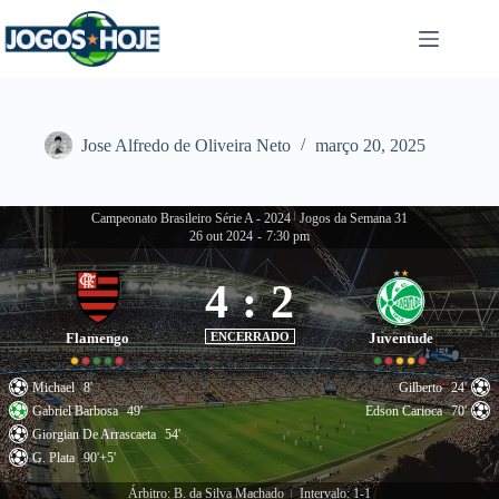
Pular
para
o
conteúdo
Jose Alfredo de Oliveira Neto
março 20, 2025
Campeonato Brasileiro Série A - 2024
|
Jogos da Semana 31
26 out 2024
-
7:30 pm
4
:
2
Flamengo
ENCERRADO
Juventude
Michael
8'
Gilberto
24'
Gabriel Barbosa
49'
Edson Carioca
70'
Giorgian De Arrascaeta
54'
G. Plata
90'+5'
Árbitro: B. da Silva Machado
Intervalo: 1-1
|