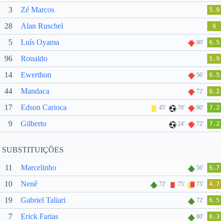
3
Zé Marcos
5.9
28
Alan Ruschel
6
5
Luís Oyama
80'
6.5
96
Ronaldo
5.9
14
Ewerthon
56'
6.5
44
Mandaca
72'
6.2
17
Edson Carioca
45'
70'
80'
7.2
9
Gilberto
24'
72'
7.2
SUBSTITUIÇÕES
11
Marcelinho
56'
6.7
10
Nenê
72'
75'
75'
4.7
19
Gabriel Taliari
72'
6.5
7
Erick Farias
80'
6.3