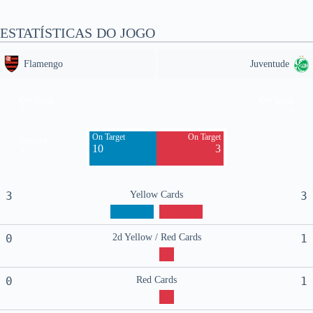
ESTATÍSTICAS DO JOGO
Flamengo
Juventude
Off Target
Off Target
7
2
On Target
On Target
Blocked
10
3
3
3
Yellow Cards
3
0
2d Yellow / Red Cards
1
0
Red Cards
1