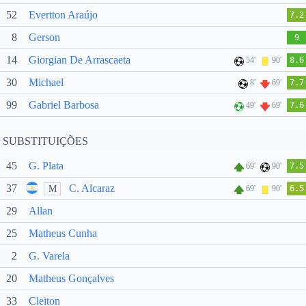
52
Evertton Araújo
7.2
8
Gerson
9
14
Giorgian De Arrascaeta
54'
90'
8.6
30
Michael
8'
69'
7.7
99
Gabriel Barbosa
49'
69'
7.6
SUBSTITUIÇÕES
45
G. Plata
69'
90'
7.5
37
C. Alcaraz
M
69'
90'
6.5
29
Allan
25
Matheus Cunha
2
G. Varela
20
Matheus Gonçalves
33
Cleiton