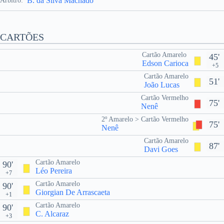
B. da Silva Machado
Árbitro:
CARTÕES
Cartão Amarelo
45'
Edson Carioca
+5
Cartão Amarelo
51'
João Lucas
Cartão Vermelho
75'
Nenê
2º Amarelo > Cartão Vermelho
75'
Nenê
Cartão Amarelo
87'
Davi Goes
Cartão Amarelo
90'
Léo Pereira
+7
Cartão Amarelo
90'
Giorgian De Arrascaeta
+1
Cartão Amarelo
90'
C. Alcaraz
+3