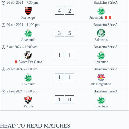
26 out 2024
-
7:30 pm
Brasileiro Série A
4
2
Flamengo
Juventude
20 out 2024
-
11:00 pm
Brasileiro Série A
3
5
Juventude
Palmeiras
6 out 2024
-
12:00 am
Brasileiro Série A
1
1
Vasco DA Gama
Juventude
29 set 2024
-
2:00 pm
Brasileiro Série A
1
1
Juventude
RB Bragantino
21 set 2024
-
7:00 pm
Brasileiro Série A
1
0
Vitoria
Juventude
HEAD TO HEAD MATCHES