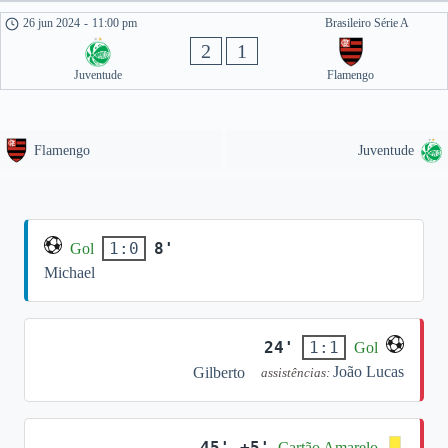
26 jun 2024
-
11:00 pm
Brasileiro Série A
2
1
Juventude
Flamengo
Flamengo
Juventude
8'
1:0
Gol
Michael
24'
1:1
Gol
João Lucas
Gilberto
assistências:
45' +5'
Cartão Amarelo