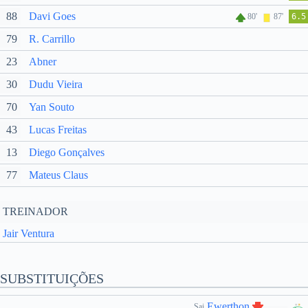
88
Davi Goes
80'
87'
6.5
79
R. Carrillo
23
Abner
30
Dudu Vieira
70
Yan Souto
43
Lucas Freitas
13
Diego Gonçalves
77
Mateus Claus
TREINADOR
Jair Ventura
SUBSTITUIÇÕES
Ewerthon
Sai