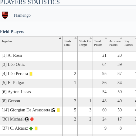
PLAYERS STATISTICS
Flamengo
Field Players
Jogador
Shots
Shots On
Total
Accurate
Key
Total
Target
Passes
Passes
Passes
[1] A. Rossi
21
20
[3] Léo Ortiz
64
59
[4] Léo Pereira
2
95
87
[5] E. Pulgar
1
86
84
[6] Ayrton Lucas
54
50
[8] Gerson
2
1
48
40
[14] Giorgian De Arrascaeta
5
3
60
50
[30] Michael
2
2
24
17
[37] C. Alcaraz
9
8