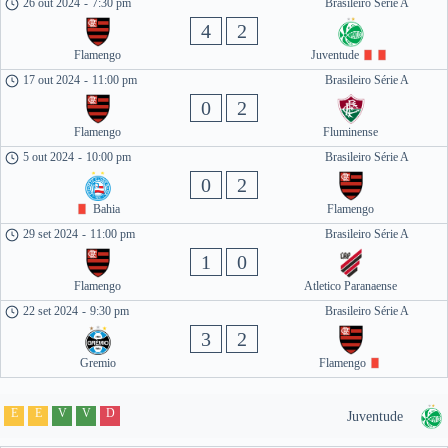
26 out 2024
-
7:30 pm
Brasileiro Série A
4
2
Flamengo
Juventude
17 out 2024
-
11:00 pm
Brasileiro Série A
0
2
Flamengo
Fluminense
5 out 2024
-
10:00 pm
Brasileiro Série A
0
2
Bahia
Flamengo
29 set 2024
-
11:00 pm
Brasileiro Série A
1
0
Flamengo
Atletico Paranaense
22 set 2024
-
9:30 pm
Brasileiro Série A
3
2
Gremio
Flamengo
E
E
V
V
D
Juventude