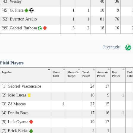
[43] Wesley
48
36
[45] G. Plata
1
1
10
9
[52] Evertton Araújo
1
1
81
76
[99] Gabriel Barbosa
3
2
18
16
Juventude
Field Players
Jogador
Shots
Shots On
Total
Accurate
Key
Tack
Total
Target
Passes
Passes
Passes
Tota
[1] Gabriel Vasconcelos
24
17
[2] João Lucas
16
9
1
[3] Zé Marcos
1
27
15
[4] Danilo Boza
17
16
1
[5] Luís Oyama
19
17
[7] Erick Farias
2
1