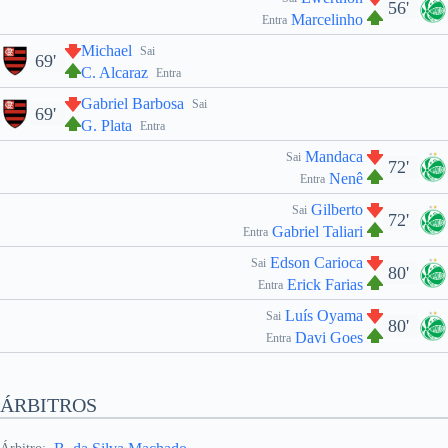
56'
Marcelinho
Entra
Michael
Sai
69'
C. Alcaraz
Entra
Gabriel Barbosa
Sai
69'
G. Plata
Entra
Mandaca
Sai
72'
Nenê
Entra
Gilberto
Sai
72'
Gabriel Taliari
Entra
Edson Carioca
Sai
80'
Erick Farias
Entra
Luís Oyama
Sai
80'
Davi Goes
Entra
ÁRBITROS