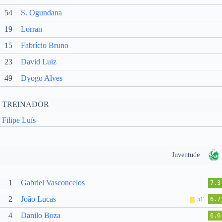
54
S. Ogundana
19
Lorran
15
Fabrício Bruno
23
David Luiz
49
Dyogo Alves
TREINADOR
Filipe Luís
Juventude
1
Gabriel Vasconcelos
7.3
2
João Lucas
51'
6.7
4
Danilo Boza
6.6