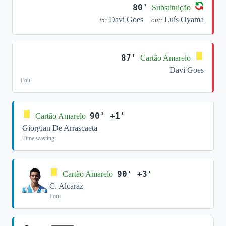
80'
Substituição
Davi Goes
Luís Oyama
in:
out:
87'
Cartão Amarelo
Davi Goes
Foul
90' +1'
Cartão Amarelo
Giorgian De Arrascaeta
Time wasting
90' +3'
Cartão Amarelo
C. Alcaraz
Foul