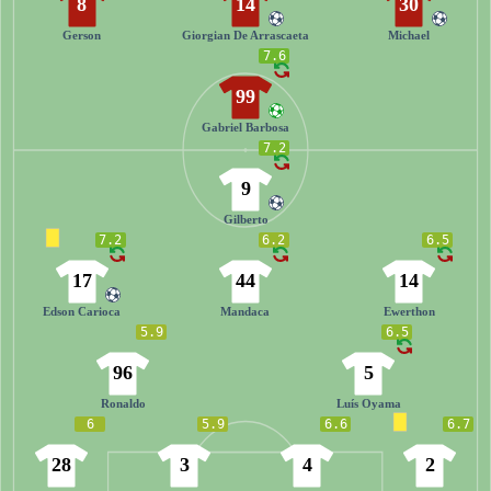
8
14
30
Gerson
Giorgian De Arrascaeta
Michael
7.6
99
Gabriel Barbosa
7.2
9
Gilberto
7.2
6.2
6.5
17
44
14
Edson Carioca
Mandaca
Ewerthon
5.9
6.5
96
5
Ronaldo
Luís Oyama
6
5.9
6.6
6.7
28
3
4
2